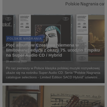
POLSKIE NAGRANIA
Pięć albumów Czesława Niemena w
limitowanej edycji z okazji 75. urodzin Empiku
na Super Audio CD / Hybrid
29 września 2023
Po raz pierwszy w Polsce klasyka polskiej muzyki rozrywkowej
ukaże się na nośniku Super Audio CD. Seria "Polskie Nagrania
catalogue selections - Limited Edition SACD Hybrid” uświetni
jubileusz 75-lecia Empiku.