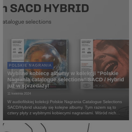
POLSKIE NAGRANIA
Wybitne kobiece albumy w kolekcji "Polskie
Nagrania catalogue selections" SACD / Hybrid
już w sprzedaży!
11 kwietnia 2024
W audiofilskiej kolekcji Polskie Nagrania Catalogue Selections
SACD/Hybrid ukazały się kolejne albumy. Tym razem są to
cztery płyty z wybitnymi kobiecymi nagraniami. Wśród nich
znajdują się płyty: "Mira" Miry Kubasińskiej i zespołu Breakout,
"Sing-Sing" Maryli Rodowicz, ...