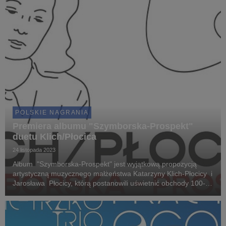
POLSKIE NAGRANIA
Premiera albumu "Szymborska-Prospekt"
duetu Klich/Płocica
24 listopada 2023
Album "Szymborska-Prospekt" jest wyjątkową propozycją
artystyczną muzycznego małżeństwa Katarzyny Klich-Płocicy i
Jarosława Płocicy, którą postanowili uświetnić obchody 100-
lecia urodzin Wisławy Szymborskiej. To jedyna płyta z
oficjalnym patronatem Fundacji Wisławy S...