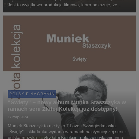
Jest to wyjątkowa produkcja filmowa, która pokazuje, że
piękno może zakwitnąć nawet w najmroczniejszych miejscach.
POLSKIE NAGRANIA
"Święty" – nowy album Muńka Staszczyka w
ramach serii Złotej Kolekcji już dostępny!
17 maja 2024
Muniek Staszczyk to nie tylko T.Love i Szwagierkolaska.
"Święty" - składanka wydana w ramach najsłynniejszej serii z
polską muzyką, czyli Złotej Kolekcji - pokazuje własnie inną