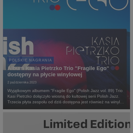
POLSKIE NAGRANIA
Album Kasia Pietrzko Trio "Fragile Ego"
dostępny na płycie winylowej
2 października 2023
Wyjątkowym albumem "Fragile Ego" (Polish Jazz vol. 89) Trio
Kasi Pietrzko dołączyło wiosną do kultowej serii Polish Jazz.
Trzecia płyta zespołu od dziś dostępna jest również na winylu.
Z okazji tej premiery z Kasią Pietrzko rozmawiała Aga Kozak -
zapraszamy do lektury ro...