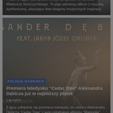
Mateusza Smoczyńskiego. To jego pierwszy album z muzyką
symfoniczną, ukazujący dwa bieguny muzycznych inspiracji
skrzypka-kompozytora, jakimi są dwie muzyczne ikony: John
Adams i Zbigniew Seifert.
POLSKIE NAGRANIA
Premiera teledysku "Cedar Tree" Aleksandra
Dębicza już w najbliższy piątek
1 lipca 2024
5 lipca odbędzie się premiera teledysku do utworu Aleksandra
Dębicza "Cedar Tree" z jego ostatniego albumu "Magnolia".