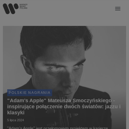
POLSKIE NAGRANIA
"Adam's Apple" Mateusza Smoczyńskiego -
inspirujące połączenie dwóch światów: jazzu i
klasyki
5 lipca 2024
"Adam’s Apple" jest przełomowym projektem w karierze