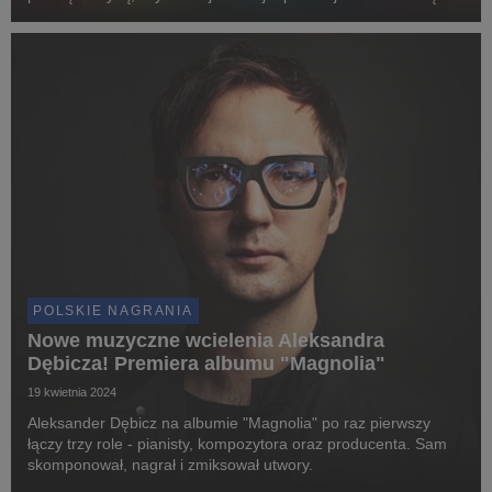
stronę słynnego artysty, czasem mniej znaną, niekiedy
zaskakującą, ale niezwykle różnorodną i...
POLSKIE NAGRANIA
Nowe muzyczne wcielenia Aleksandra
Dębicza! Premiera albumu "Magnolia"
19 kwietnia 2024
Aleksander Dębicz na albumie "Magnolia" po raz pierwszy
łączy trzy role - pianisty, kompozytora oraz producenta. Sam
skomponował, nagrał i zmiksował utwory.