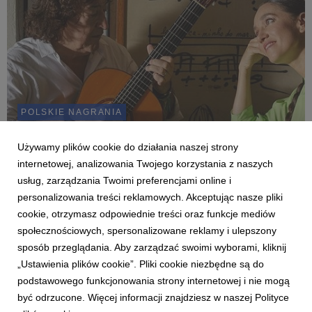
POLSKIE NAGRANIA
Nowy album Doroty Miśkiewicz i światowej
gwiazdy latin jazzu Toninho Horty "Bons
Używamy plików cookie do działania naszej strony
Amigos"!
internetowej, analizowania Twojego korzystania z naszych
12 września 2023
usług, zarządzania Twoimi preferencjami online i
personalizowania treści reklamowych. Akceptując nasze pliki
Album promuje teledysk do piosenki "PECÉM", który powstał
podczas sesji nagraniowej w Rio de Janeiro.
cookie, otrzymasz odpowiednie treści oraz funkcje mediów
społecznościowych, spersonalizowane reklamy i ulepszony
sposób przeglądania. Aby zarządzać swoimi wyborami, kliknij
„Ustawienia plików cookie”. Pliki cookie niezbędne są do
podstawowego funkcjonowania strony internetowej i nie mogą
1
2
być odrzucone. Więcej informacji znajdziesz w naszej Polityce