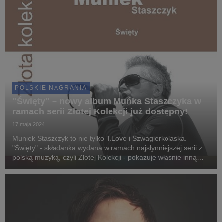
POLSKIE NAGRANIA
"Święty" – nowy album Muńka Staszczyka w
ramach serii Złotej Kolekcji już dostępny!
17 maja 2024
Muniek Staszczyk to nie tylko T.Love i Szwagierkolaska.
"Święty" - składanka wydana w ramach najsłynniejszej serii z
polską muzyką, czyli Złotej Kolekcji - pokazuje własnie inną
stronę słynnego artysty, czasem mniej znaną, niekiedy
zaskakującą, ale niezwykle różnorodną i...