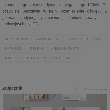
imponującego zakresu dynamiki sięgającego 120dB. Co
oczywiste umożliwia w pełni przeniesienie dźwięku w
jakości studyjnej, pozbawionej limitów znanych z
tradycyjnych płyt CD.
PIĘĆ ALBUMÓW CZESŁAWA NIEMENA
DZIWNY JEST TEN ŚWIAT
KATHARSIS
IDEE FIXE
NIEMEN ENIGMATIC
NIEMEN VOLUME 1 I VOLUME 2 / MARIONETKI
Załączniki
Pobierz wszystkie