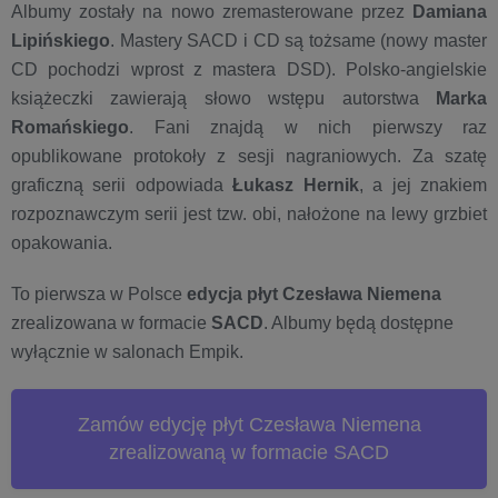
Albumy zostały na nowo zremasterowane przez
Damiana
Lipińskiego
. Mastery SACD i CD są tożsame (nowy master
CD pochodzi wprost z mastera DSD). Polsko-angielskie
książeczki zawierają słowo wstępu autorstwa
Marka
Romańskiego
. Fani znajdą w nich pierwszy raz
opublikowane protokoły z sesji nagraniowych. Za szatę
graficzną serii odpowiada
Łukasz Hernik
, a jej znakiem
rozpoznawczym serii jest tzw. obi, nałożone na lewy grzbiet
opakowania.
To pierwsza w Polsce
edycja płyt Czesława Niemena
zrealizowana w formacie
SACD
. Albumy będą dostępne
wyłącznie w salonach Empik.
Zamów edycję płyt Czesława Niemena
zrealizowaną w formacie SACD