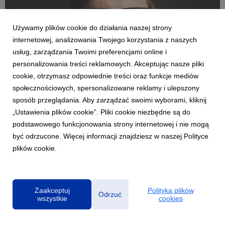
Używamy plików cookie do działania naszej strony
internetowej, analizowania Twojego korzystania z naszych
usług, zarządzania Twoimi preferencjami online i
personalizowania treści reklamowych. Akceptując nasze pliki
cookie, otrzymasz odpowiednie treści oraz funkcje mediów
POLSKIE NAGRANIA
społecznościowych, spersonalizowane reklamy i ulepszony
Nowe muzyczne wcielenia Aleksandra
sposób przeglądania. Aby zarządzać swoimi wyborami, kliknij
Dębicza! Premiera albumu "Magnolia"
„Ustawienia plików cookie”. Pliki cookie niezbędne są do
19 kwietnia 2024
podstawowego funkcjonowania strony internetowej i nie mogą
Aleksander Dębicz na albumie "Magnolia" po raz pierwszy
być odrzucone. Więcej informacji znajdziesz w naszej Polityce
łączy trzy role - pianisty, kompozytora oraz producenta. Sam
plików cookie.
skomponował, nagrał i zmiksował utwory.
Zaakceptuj
Polityka plików
Odrzuć
wszystkie
cookies
Polityka prywatności
|
Klauzula RODO