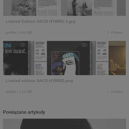
Limited Edition SACD HYBRID 1.jpg
grafika
|
4,46 MB
Pobierz
Limited edition SACD HYBRID.png
grafika
|
1,63 MB
Pobierz
Powiązane artykuły