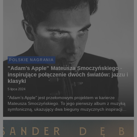
POLSKIE NAGRANIA
"Adam's Apple" Mateusza Smoczyńskiego -
inspirujące połączenie dwóch światów: jazzu i
klasyki
5 lipca 2024
"Adam’s Apple" jest przełomowym projektem w karierze
Mateusza Smoczyńskiego. To jego pierwszy album z muzyką
symfoniczną, ukazujący dwa bieguny muzycznych inspiracji
skrzypka-kompozytora, jakimi są dwie muzyczne ikony: John
Adams i Zbigniew Seifert.