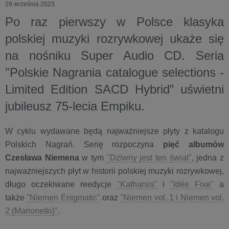
29 września 2023
Po raz pierwszy w Polsce klasyka
polskiej muzyki rozrywkowej ukaże się
na nośniku Super Audio CD. Seria
"Polskie Nagrania catalogue selections -
Limited Edition SACD Hybrid” uświetni
jubileusz 75-lecia Empiku.
W cyklu wydawane będą najważniejsze płyty z katalogu
Polskich Nagrań. Serię rozpoczyna
pięć albumów
Czesława Niemena
w tym
"Dziwny jest ten świat"
, jedna z
najważniejszych płyt w historii polskiej muzyki rozrywkowej,
długo oczekiwane reedycje
"Katharsis"
i
"Idée Fixe"
a
także
"Niemen Enigmatic"
oraz
"Niemen vol. 1 i Niemen vol.
2 (Marionetki)"
​.