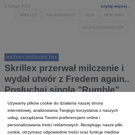
3 lutego 2023
czytaj więcej...
SKRILLEX
NAI BARGHOUTI
XENA
NEW SONG
MUZYKA ZAGRANICZNA
MUZYKA ZAGRANICZNA
Skrillex przerwał milczenie i
wydał utwór z Fredem again..
Posłuchaj singla "Rumble"
​POSŁUCHAJ​
Używamy plików cookie do działania naszej strony
internetowej, analizowania Twojego korzystania z naszych
usług, zarządzania Twoimi preferencjami online i
5 stycznia 2023
czytaj więcej...
personalizowania treści reklamowych. Akceptując nasze pliki
SKRILLEX
MUZYKA ZAGRANICZNA
cookie, otrzymasz odpowiednie treści oraz funkcje mediów