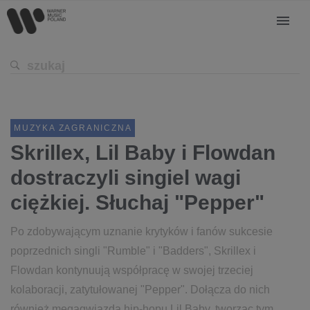
MUZYKA ZAGRANICZNA
Skrillex, Lil Baby i Flowdan
dostraczyli singiel wagi
ciężkiej. Słuchaj "Pepper"
Po zdobywającym uznanie krytyków i fanów sukcesie
poprzednich singli "Rumble" i "Badders", Skrillex i
Flowdan kontynuują współpracę w swojej trzeciej
kolaboracji, zatytułowanej "Pepper". Dołącza do nich
również megagwiazda hip-hopu Lil Baby, tworząc tym