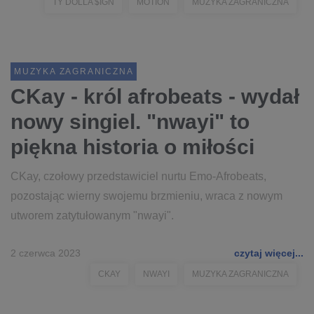
TY DOLLA $IGN
MOTION
MUZYKA ZAGRANICZNA
MUZYKA ZAGRANICZNA
CKay - król afrobeats - wydał
nowy singiel. "nwayi" to
piękna historia o miłości
CKay, czołowy przedstawiciel nurtu Emo-Afrobeats,
pozostając wierny swojemu brzmieniu, wraca z nowym
utworem zatytułowanym "nwayi".
2 czerwca 2023
czytaj więcej...
CKAY
NWAYI
MUZYKA ZAGRANICZNA