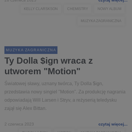
26 czerwca 2023
czytaj więcej...
KELLY CLARSKSON
CHEMISTRY
NOWY ALBUM
MUZYKA ZAGRANICZNA
MUZYKA ZAGRANICZNA
Ty Dolla $ign wraca z
utworem "Motion"
Światowej sławy, uznany twórca, Ty Dolla $ign,
przedstawia nowy singiel "Motion". Za produkcję nagrania
odpowiadają Will Larsen i Stryv, a reżyserią teledysku
zajął się Alex Bittan.
2 czerwca 2023
czytaj więcej...