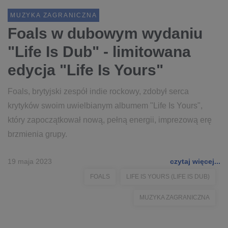
MUZYKA ZAGRANICZNA
Foals w dubowym wydaniu
"Life Is Dub" - limitowana
edycja "Life Is Yours"
Foals, brytyjski zespół indie rockowy, zdobył serca
krytyków swoim uwielbianym albumem "Life Is Yours",
który zapoczątkował nową, pełną energii, imprezową erę
brzmienia grupy.
19 maja 2023
czytaj więcej...
FOALS
LIFE IS YOURS (LIFE IS DUB)
MUZYKA ZAGRANICZNA