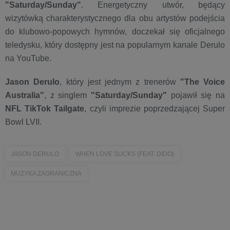
"Saturday/Sunday"
. Energetyczny utwór, będący
wizytówką charakterystycznego dla obu artystów podejścia
do klubowo-popowych hymnów, doczekał się oficjalnego
teledysku, który dostępny jest na popularnym kanale Derulo
na YouTube.
Jason Derulo
, który jest jednym z trenerów
"The Voice
Australia"
, z singlem
"Saturday/Sunday"
pojawił się na
NFL TikTok Tailgate
, czyli imprezie poprzedzającej Super
Bowl LVII.
JASON DERULO
WHEN LOVE SUCKS (FEAT. DIDO)
MUZYKA ZAGRANICZNA