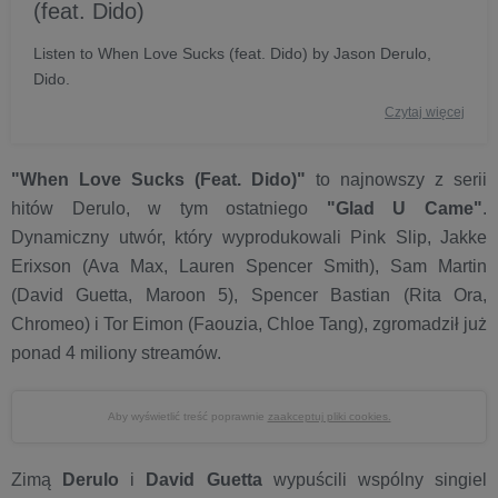
(feat. Dido)
Listen to When Love Sucks (feat. Dido) by Jason Derulo,
Dido.
Czytaj więcej
"When Love Sucks (Feat. Dido)"
to najnowszy z serii
hitów Derulo, w tym ostatniego
"Glad U Came"
.
Dynamiczny utwór, który wyprodukowali Pink Slip, Jakke
Erixson (Ava Max, Lauren Spencer Smith), Sam Martin
(David Guetta, Maroon 5), Spencer Bastian (Rita Ora,
Chromeo) i Tor Eimon (Faouzia, Chloe Tang), zgromadził już
ponad 4 miliony streamów.
Aby wyświetlić treść poprawnie
zaakceptuj pliki cookies.
Zimą
Derulo
i
David Guetta
wypuścili wspólny singiel