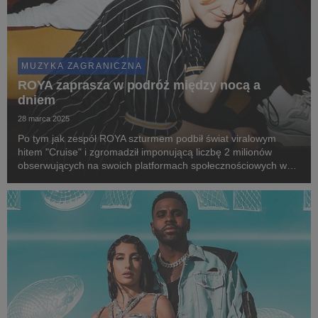
MUZYKA ZAGRANICZNA
ROYA zaprasza w podróż między nocą a
dniem
28 marca 2025
Po tym jak zespół ROYA szturmem podbił świat viralowym
hitem "Cruise" i zgromadził imponującą liczbę 2 milionów
obserwujących na swoich platformach społecznościowych w
niespełna rok, duński duet powraca z nowym, wyczekiwanym
singlem "Dawn/Day".