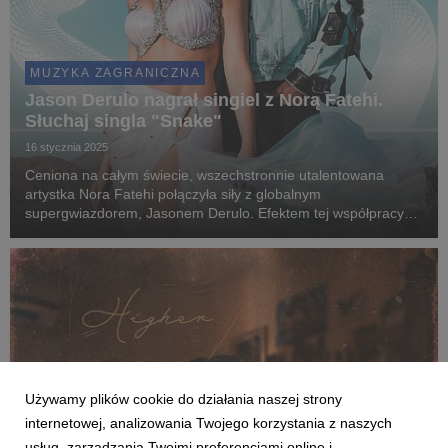
MUZYKA ZAGRANICZNA
Jason Derulo nagrał singiel z Norą Fatehi.
Słuchaj singla "Snake"
16 stycznia 2025
Ceniona na całym świecie, wszechstronnie utalentowana
artystka Nora Fatehi połączyła siły z globalnym
supergwiazdorem, Jasonem Derulo. Efektem tej współpracy
jest ich nowy singiel "Snake".
Używamy plików cookie do działania naszej strony
internetowej, analizowania Twojego korzystania z naszych
usług, zarządzania Twoimi preferencjami online i