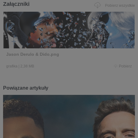
Załączniki
Pobierz wszystkie
Jason Derulo & Dido.png
grafika
|
2,38 MB
Pobierz
Powiązane artykuły