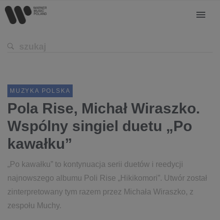
MUZYKA POLSKA
Pola Rise, Michał Wiraszko.
Wspólny singiel duetu „Po
kawałku”
„Po kawałku” to kontynuacja serii duetów i reedycji
najnowszego albumu Poli Rise „Hikikomori”. Utwór został
zinterpretowany tym razem przez Michała Wiraszko, z
zespołu Muchy.