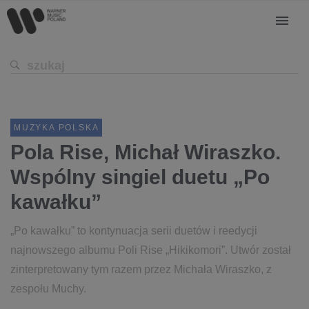
MUZYKA POLSKA
Pola Rise, Michał Wiraszko.
Wspólny singiel duetu „Po
kawałku”
„Po kawałku” to kontynuacja serii duetów i reedycji
najnowszego albumu Poli Rise „Hikikomori”. Utwór został
zinterpretowany tym razem przez Michała Wiraszko, z
zespołu Muchy.