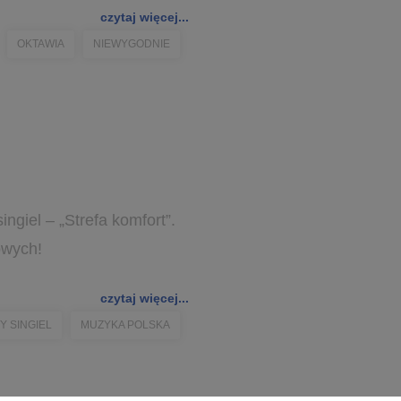
czytaj więcej...
OKTAWIA
NIEWYGODNIE
giel – „Strefa komfort”.
owych!
czytaj więcej...
 SINGIEL
MUZYKA POLSKA