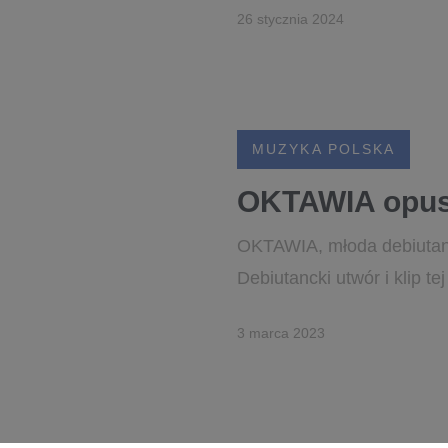
26 stycznia 2024
MUZYKA POLSKA
OKTAWIA opusz
OKTAWIA, młoda debiutantk
Debiutancki utwór i klip t
3 marca 2023