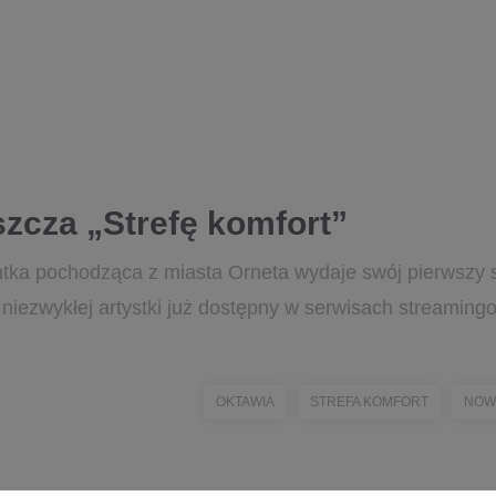
cza „Strefę komfort”
a pochodząca z miasta Orneta wydaje swój pierwszy sin
ej niezwykłej artystki już dostępny w serwisach streaming
OKTAWIA
STREFA KOMFORT
NOWY