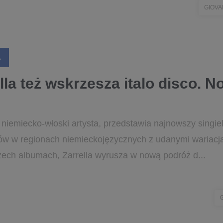
GIOVA
A
lla też wskrzesza italo disco. N
 niemiecko-włoski artysta, przedstawia najnowszy singie
jów w regionach niemieckojęzycznych z udanymi wariacj
rzech albumach, Zarrella wyrusza w nową podróż d...