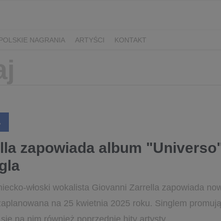
POLSKIE NAGRANIA
ARTYŚCI
KONTAKT
A
lla zapowiada album "Universo"
gla
iecko-włoski wokalista Giovanni Zarrella zapowiada nową
zaplanowana na 25 kwietnia 2025 roku. Singlem promuj
się na nim również poprzednie hity artysty, ...