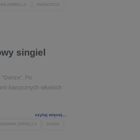
NNI ZARRELLA
FANTASTICO
owy singiel
l "Danza". Po
ami klasycznych włoskich
czytaj więcej...
GIOVANNI ZARRELLA
DANZA