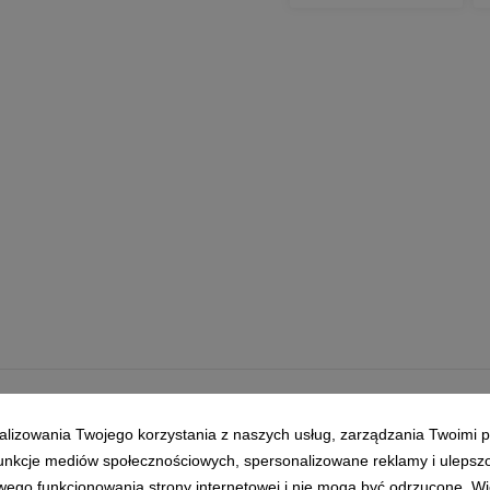
Polityka prywatności
|
Klauzula RODO
alizowania Twojego korzystania z naszych usług, zarządzania Twoimi p
 funkcje mediów społecznościowych, spersonalizowane reklamy i ulepsz
wego funkcjonowania strony internetowej i nie mogą być odrzucone. Więc