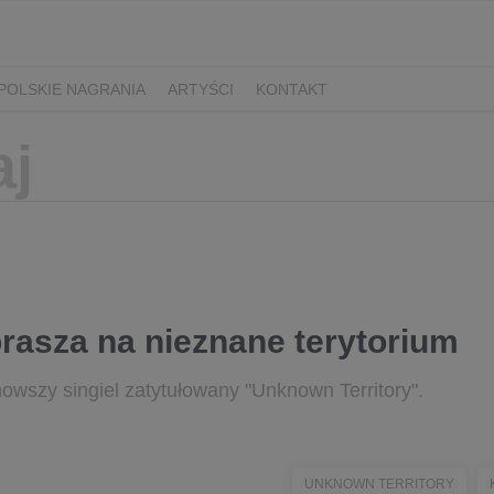
POLSKIE NAGRANIA
ARTYŚCI
KONTAKT
prasza na nieznane terytorium
nowszy singiel zatytułowany "Unknown Territory".
UNKNOWN TERRITORY