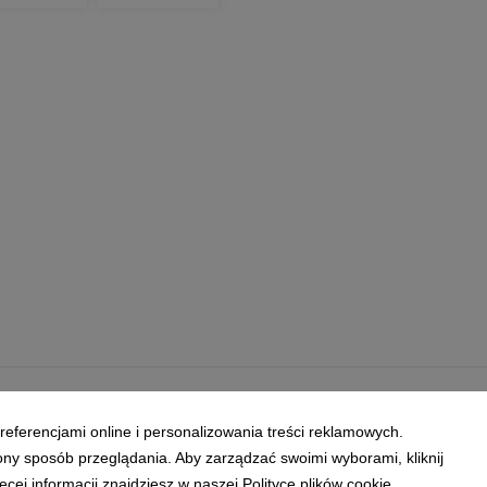
referencjami online i personalizowania treści reklamowych.
ony sposób przeglądania. Aby zarządzać swoimi wyborami, kliknij
ej informacji znajdziesz w naszej Polityce plików cookie.