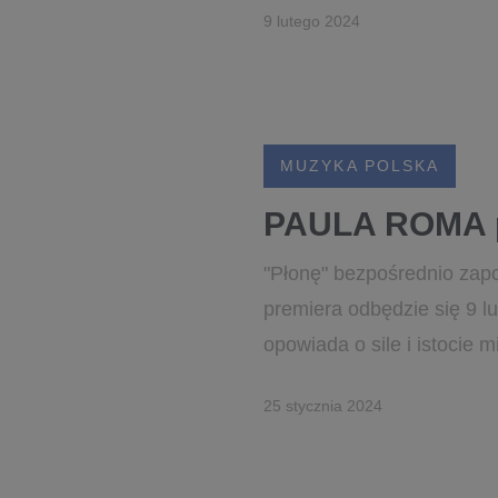
9 lutego 2024
MUZYKA POLSKA
PAULA ROMA p
"Płonę" bezpośrednio zap
premiera odbędzie się 9 l
opowiada o sile i istocie m
25 stycznia 2024