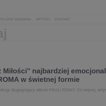
POLSKIE NAGRANIA
ARTYŚCI
KONTAKT
 z Miłości" najbardziej emocjon
ROMA w świetnej formie
 to drugi długogrający album PAULI ROMY. Co więcej, art