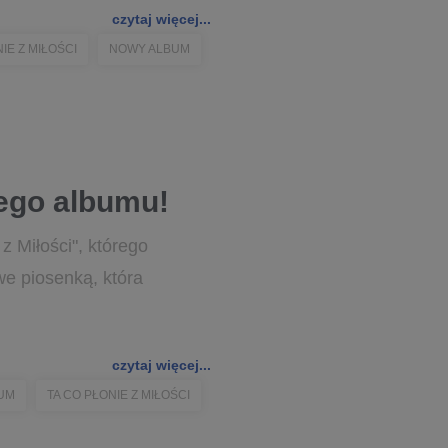
czytaj więcej...
IE Z MIŁOŚCI
NOWY ALBUM
ego albumu!
 Miłości", którego
we piosenką, która
czytaj więcej...
UM
TA CO PŁONIE Z MIŁOŚCI