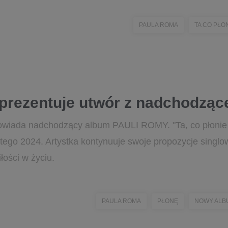
PAULA ROMA
TA CO PŁON
rezentuje utwór z nadchodząc
owiada nadchodzący album PAULI ROMY. "Ta, co płonie z
utego 2024. Artystka kontynuuje swoje propozycje singlo
iłości w życiu.
PAULA ROMA
PŁONĘ
NOWY ALB