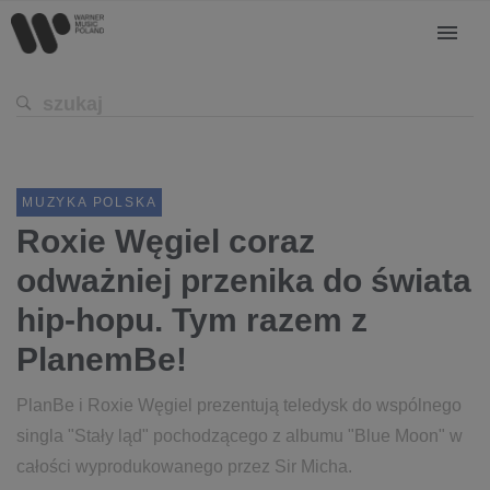
MUZYKA POLSKA
Roxie Węgiel coraz
odważniej przenika do świata
hip-hopu. Tym razem z
PlanemBe!
PlanBe i Roxie Węgiel prezentują teledysk do wspólnego
singla "Stały ląd" pochodzącego z albumu "Blue Moon" w
całości wyprodukowanego przez Sir Micha.