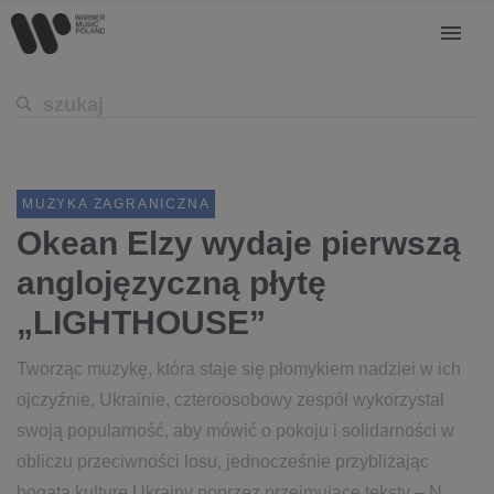
MUZYKA ZAGRANICZNA
Okean Elzy wydaje pierwszą
anglojęzyczną płytę
„LIGHTHOUSE”
Tworząc muzykę, która staje się płomykiem nadziei w ich
ojczyźnie, Ukrainie, czteroosobowy zespół wykorzystał
swoją popularność, aby mówić o pokoju i solidarności w
obliczu przeciwności losu, jednocześnie przybliżając
bogatą kulturę Ukrainy poprzez przejmujące teksty – N...