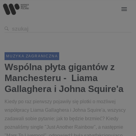
MUZYKA ZAGRANICZNA
Wspólna płyta gigantów z
Manchesteru - Liama
Gallaghera i Johna Squire'a
Kiedy po raz pierwszy pojawiły się plotki o możliwej
współpracy Liama Gallaghera i Johna Squire'a, wszyscy
zadawali sobie pytanie: jak to będzie brzmieć? Kiedy
poznaliśmy single "Just Another Rainbow", a następnie
"Mars To Liverpool", odpowiedź była satysfakcjonująco