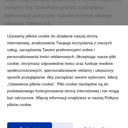
znanym z The Stone Roses jednym z najbardziej
wpływowych gitarzystów i autorów piosenek swojego
pokolenia. Efektem ich...
Używamy plików cookie do działania naszej strony
5 stycznia 2024
czytaj więcej...
internetowej, analizowania Twojego korzystania z naszych
LIAM GALLAGHER
JOHN SQUIRE
usług, zarządzania Twoimi preferencjami online i
personalizowania treści reklamowych. Akceptując nasze pliki
JUST ANOTHER RAINBOW
cookie, otrzymasz odpowiednie treści oraz funkcje mediów
społecznościowych, spersonalizowane reklamy i ulepszony
sposób przeglądania. Aby zarządzać swoimi wyborami, kliknij
„Ustawienia plików cookie”. Pliki cookie niezbędne są do
podstawowego funkcjonowania strony internetowej i nie mogą
być odrzucone. Więcej informacji znajdziesz w naszej Polityce
plików cookie.
Polityka prywatności
|
Klauzula RODO