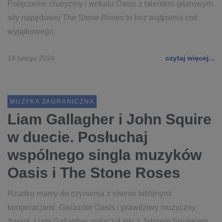
Połączenie charyzmy i wokalu Oasis z talentem gitarowym
siły napędowej The Stone Roses to bez wątpienia coś
wyjątkowego.
14 lutego 2024
czytaj więcej...
MUZYKA ZAGRANICZNA
Liam Gallagher i John Squire
w duecie. Posłuchaj
wspólnego singla muzyków
Oasis i The Stone Roses
Rzadko mamy do czynienia z równie biblijnymi
kooperacjami. Gwiazdor Oasis i prawdziwy muzyczny
żywioł, Liam Gallagher, połączył siły z Johnem Squire'em,