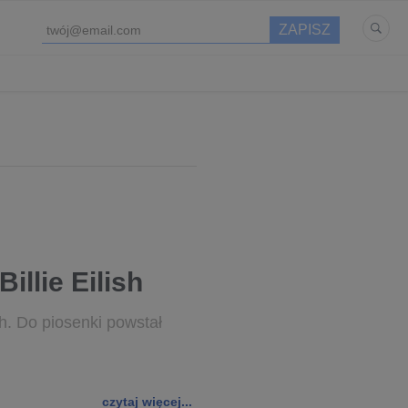
llie Eilish
sh. Do piosenki powstał
czytaj więcej...