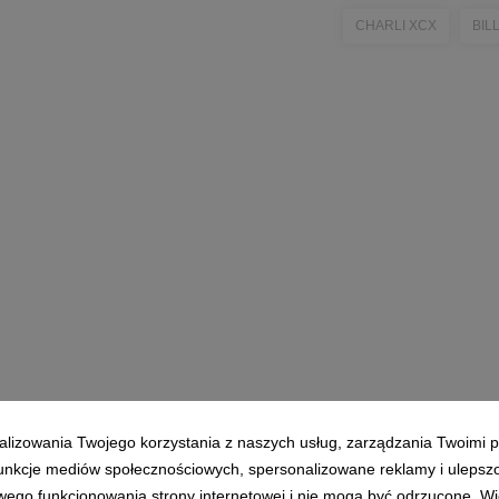
CHARLI XCX
BILL
alizowania Twojego korzystania z naszych usług, zarządzania Twoimi p
Polityka prywatności
|
Klauzula RODO
 funkcje mediów społecznościowych, spersonalizowane reklamy i ulepsz
wego funkcjonowania strony internetowej i nie mogą być odrzucone. Więc