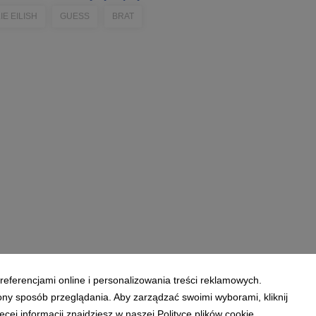
IE EILISH
GUESS
BRAT
referencjami online i personalizowania treści reklamowych.
ony sposób przeglądania. Aby zarządzać swoimi wyborami, kliknij
ej informacji znajdziesz w naszej Polityce plików cookie.