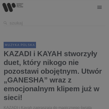
MUZYKA POLSKA
KAZADI i KAYAH stworzyły
duet, który nikogo nie
pozostawi obojętnym. Utwór
„GANESHA” wraz z
emocjonalnym klipem już w
sieci!
KAZADI i Kayah zapraszają do magicznego świata