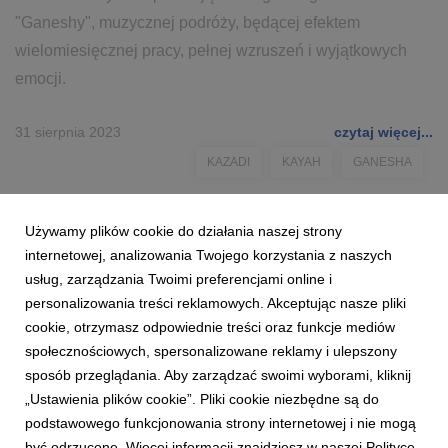
"Ganeshy", muzycznej podróży, będącej efektem
wielomiesięcznej pracy, pełnej wzruszeń i wyjątkowych
emocji.
31 sierpnia 2023
czytaj więcej...
KAZADI
KAYAH
GANESHA
Używamy plików cookie do działania naszej strony
internetowej, analizowania Twojego korzystania z naszych
usług, zarządzania Twoimi preferencjami online i
personalizowania treści reklamowych. Akceptując nasze pliki
cookie, otrzymasz odpowiednie treści oraz funkcje mediów
społecznościowych, spersonalizowane reklamy i ulepszony
sposób przeglądania. Aby zarządzać swoimi wyborami, kliknij
„Ustawienia plików cookie”. Pliki cookie niezbędne są do
podstawowego funkcjonowania strony internetowej i nie mogą
być odrzucone. Więcej informacji znajdziesz w naszej Polityce