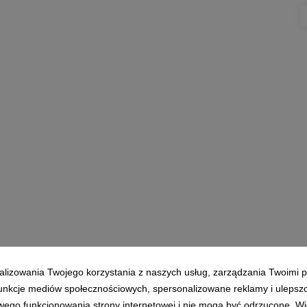
alizowania Twojego korzystania z naszych usług, zarządzania Twoimi p
Polityka prywatności
|
Klauzula RODO
 funkcje mediów społecznościowych, spersonalizowane reklamy i ulepsz
wego funkcjonowania strony internetowej i nie mogą być odrzucone. Więc