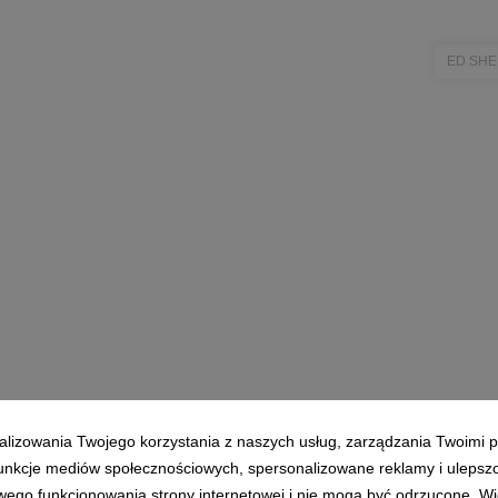
ED SH
alizowania Twojego korzystania z naszych usług, zarządzania Twoimi p
 funkcje mediów społecznościowych, spersonalizowane reklamy i ulepsz
wego funkcjonowania strony internetowej i nie mogą być odrzucone. Więc
Polityka prywatności
|
Klauzula RODO