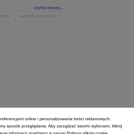
czytaj więcej...
EERAN
AUTUMN VARIATIONS
referencjami online i personalizowania treści reklamowych.
ony sposób przeglądania. Aby zarządzać swoimi wyborami, kliknij
ej informacji znajdziesz w naszej Polityce plików cookie.