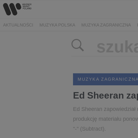
AKTUALNOŚCI
MUZYKA POLSKA
MUZYKA ZAGRANICZNA
MUZYKA ZAGRANICZN
Ed Sheeran za
Ed Sheeran zapowiedział n
produkcję materiału ponow
"-" (Subtract).