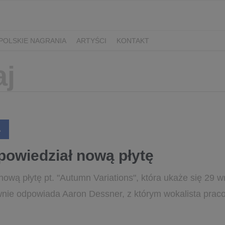
POLSKIE NAGRANIA
ARTYŚCI
KONTAKT
A
powiedział nową płytę
ową płytę pt. "Autumn Variations", która ukaże się 29 w
nie odpowiada Aaron Dessner, z którym wokalista praco