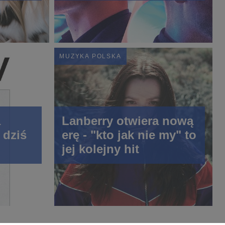
music..."
MUZYKA POLSKA
a
Lanberry otwiera nową
 dziś
erę - "kto jak nie my" to
jej kolejny hit