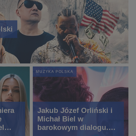
lski
MUZYKA POLSKA
iera
Jakub Józef Orliński i
e
Michał Biel w
el
barokowym dialogu.
NEL
Premiera albumu „If