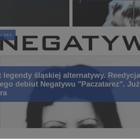
OLSKA
 legendy śląskiej alternatywy. Reedycj
ego debiut Negatywu "Paczatarez". Już
ra