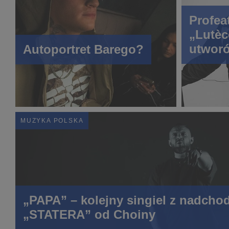
Profea
„Lutèc
utworó
Autoportret Barego?
kierun
MUZYKA POLSKA
„PAPA” – kolejny singiel z nadch
„STATERA” od Choiny