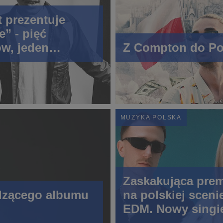
t prezentuje
e” - pięć
w, jeden
Z Compton do Po
ek
MUZYKA POLSKA
Zaskakująca prem
odzącego albumu
na polskiej sceni
EDM. Nowy singi
Faded Dollars i 