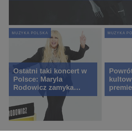
MUZYKA POLSKA
MUZYKA P
Ostatni taki koncert w
Powrót
Polsce: Maryla
kultow
Rodowicz zamyka
premie
historię MTV
Unplugged