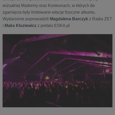
wizualnej Madonny oraz Konkursach, w których do
zgarnięcia były limitowane edycje fizyczne albumu.
Wydarzenie poprowadzili
Magdalena Barczyk
z Radia ZET
i
Maks Kluziewicz
z portalu ESKA.pl