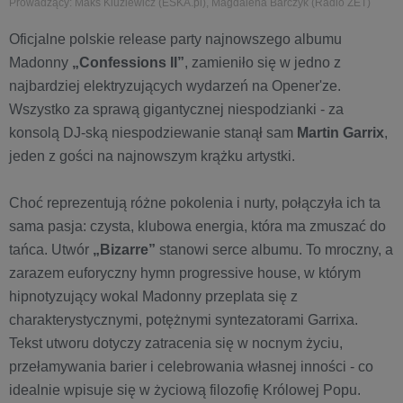
Prowadzący: Maks Kluziewicz (ESKA.pl), Magdalena Barczyk (Radio ZET)
Oficjalne polskie release party najnowszego albumu
Madonny
„Confessions II”
, zamieniło się w jedno z
najbardziej elektryzujących wydarzeń na Opener'ze.
Wszystko za sprawą gigantycznej niespodzianki - za
konsolą DJ-ską niespodziewanie stanął sam
Martin Garrix
,
jeden z gości na najnowszym krążku artystki.
Choć reprezentują różne pokolenia i nurty, połączyła ich ta
sama pasja: czysta, klubowa energia, która ma zmuszać do
tańca. Utwór
„Bizarre”
stanowi serce albumu. To mroczny, a
zarazem euforyczny hymn progressive house, w którym
hipnotyzujący wokal Madonny przeplata się z
charakterystycznymi, potężnymi syntezatorami Garrixa.
Tekst utworu dotyczy zatracenia się w nocnym życiu,
przełamywania barier i celebrowania własnej inności - co
idealnie wpisuje się w życiową filozofię Królowej Popu.