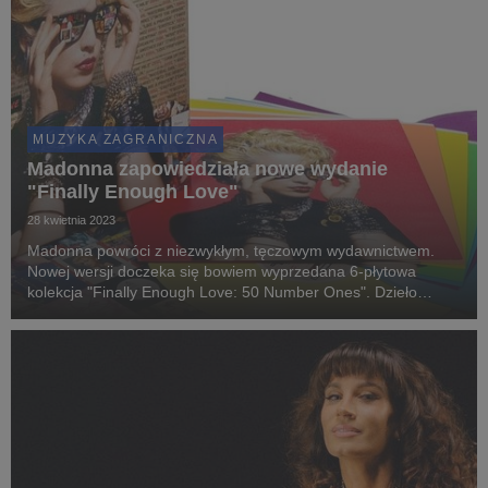
MUZYKA ZAGRANICZNA
Madonna zapowiedziała nowe wydanie
"Finally Enough Love"
28 kwietnia 2023
Madonna powróci z niezwykłym, tęczowym wydawnictwem.
Nowej wersji doczeka się bowiem wyprzedana 6-płytowa
kolekcja "Finally Enough Love: 50 Number Ones". Dzieło
ukaże się na chwilę przed trasą koncertową gwiazdy
odbywającą się pod hasłem "The Celebration Tour".