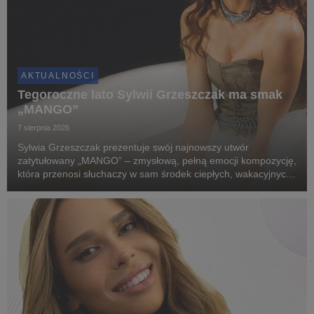
AKTUALNOŚCI
Tegoroczne lato Sylwii Grzeszczak ma smak
„MANGO”
7 sierpnia 2026
Sylwia Grzeszczak prezentuje swój najnowszy utwór
zatytułowany „MANGO” – zmysłową, pełną emocji kompozycję,
która przenosi słuchaczy w sam środek ciepłych, wakacyjnych
wspomnień. ​