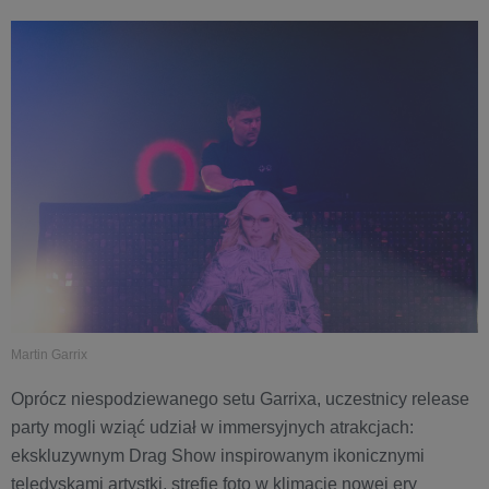
Martin Garrix
Oprócz niespodziewanego setu Garrixa, uczestnicy release
party mogli wziąć udział w immersyjnych atrakcjach:
ekskluzywnym Drag Show inspirowanym ikonicznymi
teledyskami artystki, strefie foto w klimacie nowej ery