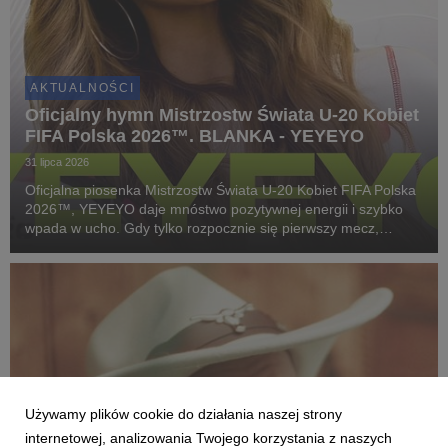
AKTUALNOŚCI
Oficjalny hymn Mistrzostw Świata U-20 Kobiet
FIFA Polska 2026™. BLANKA - YEYEYO
31 lipca 2026
Oficjalna piosenka Mistrzostw Świata U-20 Kobiet FIFA Polska
2026™, YEYEYO daje mnóstwo pozytywnej energii i szybko
wpada w ucho. Gdy tylko rozpocznie się pierwszy mecz,
wszystkich nas ogarnie piłkarska gorączka. To samo dotyczy
tego utworu!
Używamy plików cookie do działania naszej strony
internetowej, analizowania Twojego korzystania z naszych