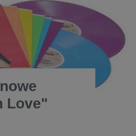
 nowe
h Love"