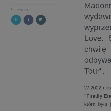
Madon
Udostępnij
wydawn
wyprze
Love: 
chwil
odbywa
Tour".
W 2022 ro
"Finally E
która była