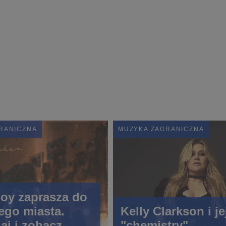
RANICZNA
MUZYKA ZAGRANICZNA
oy zaprasza do
ego miasta.
Kelly Clarkson i je
aj i zobacz
"chemistry"