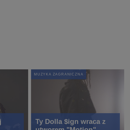
MUZYKA ZAGRANICZNA
j
Ty Dolla $ign wraca z
utworem "Motion"