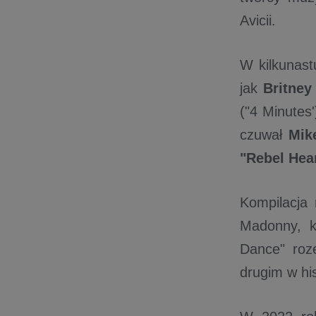
Avicii.
W kilkunas
jak
Britne
("4 Minutes
czuwał
Mik
"Rebel Hear
Kompilacja
Madonny, k
Dance" roz
drugim w hi