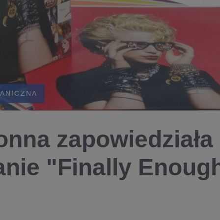
ANICZNA
nna zapowiedziała
nie "Finally Enoug