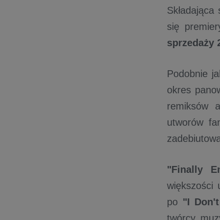
Składająca 
się premie
sprzedaży 
Podobnie ja
okres panow
remiksów a
utworów fa
zadebiutowa
"Finally 
większości
po
"I Don'
twórcy muzy