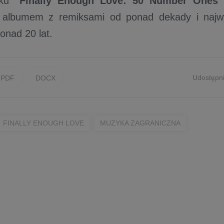
oku
"Finally Enough Love: 50 Number Ones
albumem z remiksami od ponad dekady i najw
onad 20 lat.
Udostępni
PDF
DOCX
FINALLY ENOUGH LOVE
MUZYKA ZAGRANICZNA