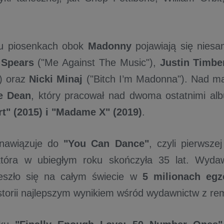
tu piosenkach obok
Madonny
pojawiają się niesa
y Spears
("Me Against The Music"),
Justin Timbe
') oraz
Nicki Minaj
("Bitch I’m Madonna"). Nad ma
e Dean
, który pracował nad dwoma ostatnimi a
t" (2015) i "Madame X" (2019)
.
 nawiązuje do
"You Can Dance"
, czyli pierwsze
tóra w ubiegłym roku skończyła 35 lat. Wyda
eszło się na całym świecie w
5 milionach egz
storii najlepszym wynikiem wśród wydawnictw z re