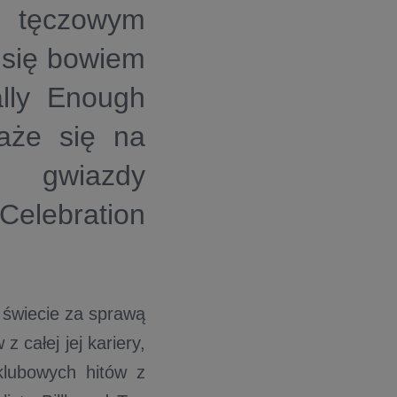
 tęczowym
 się bowiem
ally Enough
aże się na
ą gwiazdy
elebration
 świecie za sprawą
z całej jej kariery,
klubowych hitów z