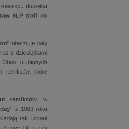
 miesiącu doczeka
taw 6LP trafi do
ion"
obejmuje cały
az z dziesiątkami
 Obok ulubionych
h remiksów, które
nut remiksów
, w
iday"
z 1983 roku
iadają tak uznani
t, Honey Dijon czy