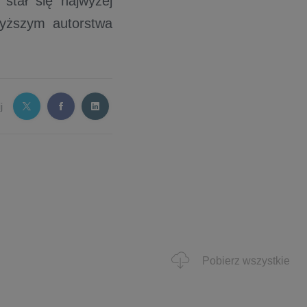
"
stał się najwyżej
yższym autorstwa
j
Pobierz wszystkie