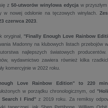
się z
50-utworów winylowa edycja
w przyszłym
ry w nowej odsłonie na tęczowych winylach.
Zes
23 czerwca 2023
.
k oryginał,
"Finally Enough Love Rainbow Edit
ania Madonny na klubowych listach przebojów wr
utorstwa najlepszych światowych producentów.
nów, wydawnictwo zawiera również kilka rzadkic
ły komercyjnie w 2022 roku.
Enough Love Rainbow Edition" to 220 mi
 ułożonych w porządku chronologicznym, od
"Hol
t Search I Find"
z 2019 roku. Za remiksy odpow
ki tanecznej, jak Shep Pettibone, William Orbi