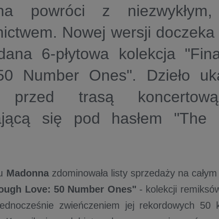
na powróci z niezwykłym,
ictwem. Nowej wersji doczeka
dana 6-płytowa kolekcja "Fin
50 Number Ones". Dzieło uk
ę przed trasą koncertow
jącą się pod hasłem "The C
ku
Madonna
zdominowała listy sprzedaży na całym
nough Love: 50 Number Ones"
- kolekcji remiksów 
 jednocześnie zwieńczeniem jej rekordowych 50 