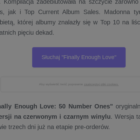
Kompilacja zadebiutowała na szczycie zarówno l
s, jak i Top Current Album Sales. Madonna t
bietą, której albumy znalazły się w Top 10 na liśc
atnich pięciu dekad.
Słuchaj "Finally Enough Love"
Aby wyświetlić treść poprawnie
zaakceptuj pliki cookies.
nally Enough Love: 50 Number Ones"
oryginal
ersji na czerwonym i czarnym winylu
. Wersja t
ie trzech dni już na etapie pre-orderów.