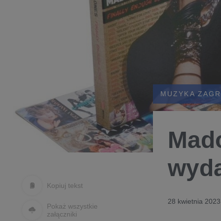
MUZYKA ZAGR
Mado
wyda
Kopiuj tekst
28 kwietnia 2023
Pokaż wszystkie
załączniki