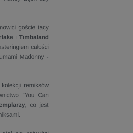
mowici goście tacy
rlake
i
Timbaland
steringiem całości
lbumami Madonny -
j kolekcji remiksów
wnictwo "You Can
emplarzy
, co jest
miksami.