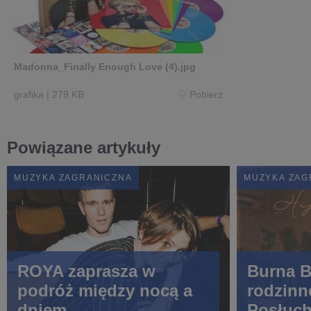
Madonna_Finally Enough Love (4).jpg
grafika
|
279 KB
Pobierz
Powiązane artykuły
MUZYKA ZAGRANICZNA
MUZYKA ZAG
ROYA zaprasza w
Burna B
podróż między nocą a
rodzinn
dniem
Posłuch