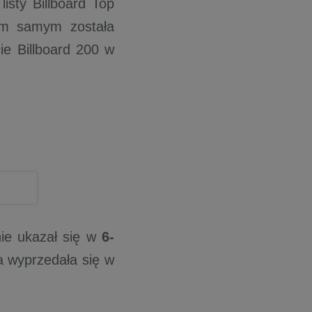
isty Billboard Top
ym samym została
ie Billboard 200 w
nie ukazał się w
6-
a wyprzedała się w