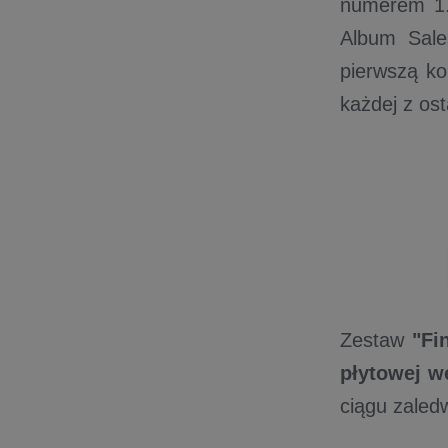
numerem 1. 
Album Sale
pierwszą ko
każdej z ost
Zestaw
"Fi
płytowej w
ciągu zaledw