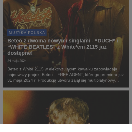
MUZYKA POLSKA
Beteo z dwoma nowymi singlami - “DUCH” i
“WHITE BEATLES” z White’em 2115 już
dostępne!
24 maja 2024
Beteo z White 2115 w elektryzującym kawałku zapowiadają
najnowszy projekt Beteo – FREE AGENT, którego premiera już
31 maja 2024 r. Produkcją utworu zajął się multiplatynowy
producent Pedro.