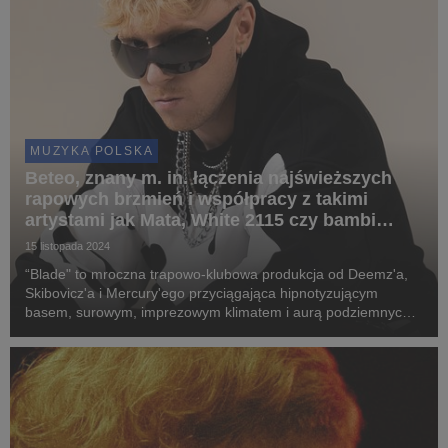
MUZYKA POLSKA
Beteo, znany m. in. łączenia najświeższych
rapowych brzmień i współpracy z takimi
artystami jak Mata, White 2115 czy bambi
prezentuje najnowszy singiel
15 listopada 2024
“Blade" to mroczna trapowo-klubowa produkcja od Deemz'a,
Skibovicz'a i Mercury'ego przyciągająca hipnotyzującym
basem, surowym, imprezowym klimatem i aurą podziemnych
klubów. Okładka do singla została stworzona przez malarza
Mateusza Kubiaka, łączącego w swoich pracach e...