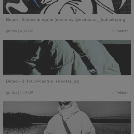
Beteo - Sztuczne ognie (cover by @mateusz__kubiak).png
grafika
|
4,85 MB
Pobierz
Beteo - 2 (fot. @cactus_shoots).jpg
grafika
|
14,9 MB
Pobierz