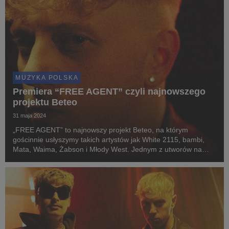
MUZYKA POLSKA
Premiera “FREE AGENT” czyli najnowszego
projektu Beteo
31 maja 2024
„FREE AGENT” to najnowszy projekt Beteo, na którym
gościnnie usłyszymy takich artystów jak White 2115, bambi,
Mata, Waima, Żabson i Młody West. Jednym z utworów na
albumie jest "ON THE BLOCK" z udziałem bambi. Młoda
raperka prezentuje się tu w swojej najbardziej charakte...