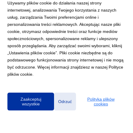
Używamy plików cookie do działania naszej strony
internetowej, analizowania Twojego korzystania z naszych
usług, zarządzania Twoimi preferencjami online i
personalizowania treści reklamowych. Akceptując nasze pliki
cookie, otrzymasz odpowiednie treści oraz funkcje mediów
MUZYKA POLSKA
społecznościowych, spersonalizowane reklamy i ulepszony
Beteo z osobistym singlem przed
sposób przeglądania. Aby zarządzać swoimi wyborami, kliknij
nadchodzącym projektem "FREE AGENT"
„Ustawienia plików cookie”. Pliki cookie niezbędne są do
10 maja 2024
podstawowego funkcjonowania strony internetowej i nie mogą
Beteo prezentuje swój najnowszy singiel „HIGHWAY", który
być odrzucone. Więcej informacji znajdziesz w naszej Polityce
promuje wyczekiwany przez słuchaczy projekt "FREE AGENT".
plików cookie.
Utwór charakteryzuje się bardziej introspektywnym stylem,
starając się rzucić nowe światło na osobistą ewolucję artysty i
dotychczasowe przeżycia.
Zaakceptuj
Polityka plików
Odrzuć
wszystkie
cookies
Polityka prywatności
|
Klauzula RODO