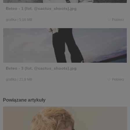
Beteo - 1 (fot. @cactus_shoots).jpg
grafika
|
5,16 MB
Pobierz
Beteo - 3 (fot. @cactus_shoots).jpg
grafika
|
21,9 MB
Pobierz
Powiązane artykuły