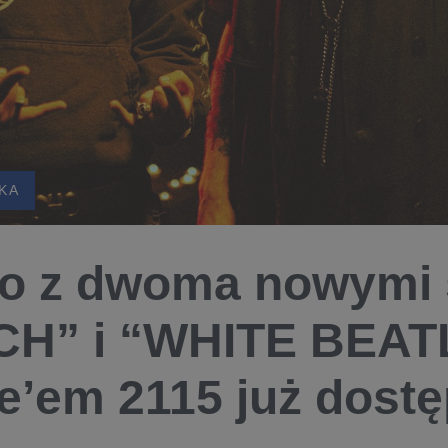
KA
o z dwoma nowymi s
H” i “WHITE BEAT
e’em 2115 już dostę