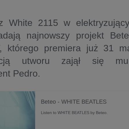
z White 2115 w elektryzując
adają najnowszy projekt Be
 którego premiera już 31 ma
cją utworu zajął się mult
ent Pedro.
Beteo - WHITE BEATLES
Listen to WHITE BEATLES by Beteo.