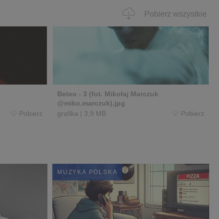
Pobierz wszystkie
Beteo - 3 (fot. Mikołaj Marczuk
@miko.marczuk).jpg
Pobierz
grafika
|
3,9 MB
Pobierz
MUZYKA POLSKA