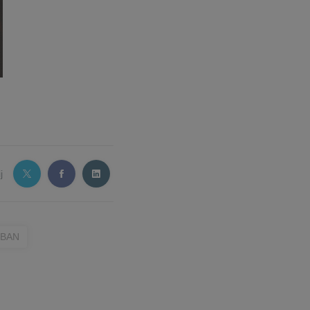
j
BAN