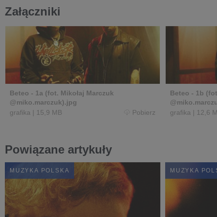
Załączniki
Beteo - 1a (fot. Mikołaj Marczuk
Beteo - 1b (fo
@miko.marczuk).jpg
@miko.marczu
grafika
|
15,9 MB
Pobierz
grafika
|
12,6 
Powiązane artykuły
MUZYKA POLSKA
MUZYKA POL