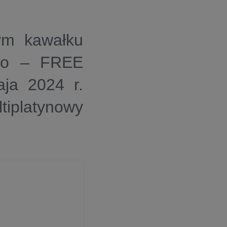
ym kawałku
teo – FREE
ja 2024 r.
iplatynowy