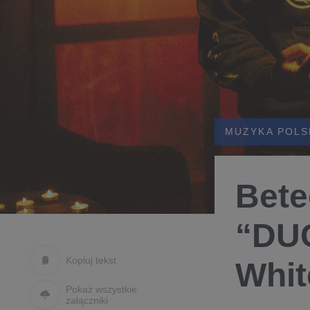
MUZYKA POLS
Bete
“DUC
Kopiuj tekst
Whit
Pokaż wszystkie
załączniki