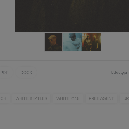
Udostępni
PDF
DOCX
UCH
WHITE BEATLES
WHITE 2115
FREE AGENT
UR