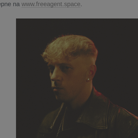
ępne na
www.freeagent.space
.