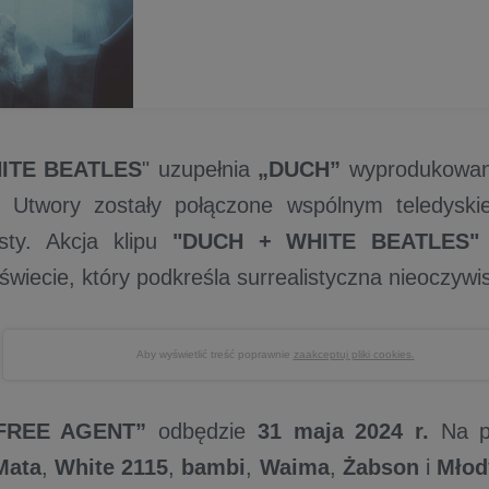
ITE BEATLES
" uzupełnia
„DUCH”
wyprodukowan
. Utwory zostały połączone wspólnym teledysk
ysty. Akcja klipu
"DUCH + WHITE BEATLES"
świecie, który podkreśla surrealistyczna nieoczyw
Aby wyświetlić treść poprawnie
zaakceptuj pliki cookies.
FREE AGENT”
odbędzie
31 maja 2024 r.
Na pr
Mata
,
White 2115
,
bambi
,
Waima
,
Żabson
i
Młod