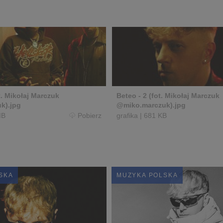
t. Mikołaj Marczuk
Beteo - 2 (fot. Mikołaj Marczuk
k).jpg
@miko.marczuk).jpg
MB
Pobierz
grafika
|
681 KB
SKA
MUZYKA POLSKA