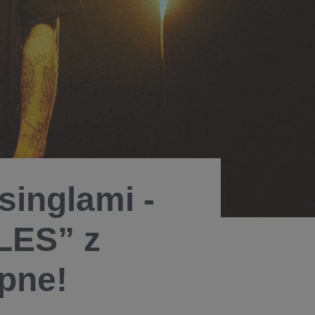
inglami -
LES” z
pne!