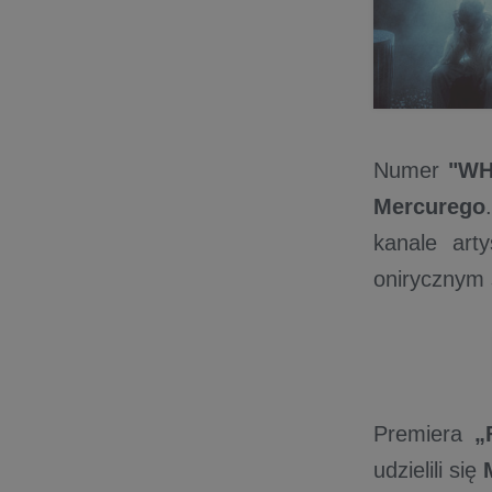
Numer
"WH
Mercurego
kanale art
onirycznym 
Premiera
„
udzielili się