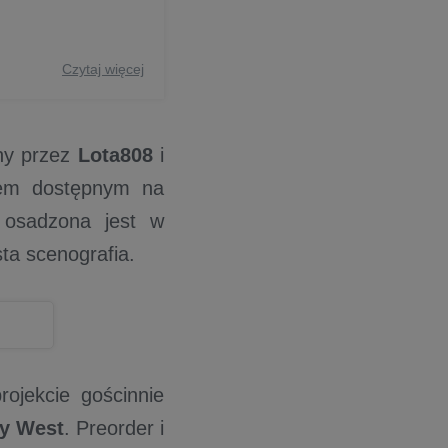
Czytaj więcej
y przez
Lota808
i
iem dostępnym na
osadzona jest w
ista scenografia.
ojekcie gościnnie
y West
. Preorder i