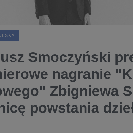
OLSKA
usz Smoczyński pr
ierowe nagranie "K
owego" Zbigniewa Se
nicę powstania dzie