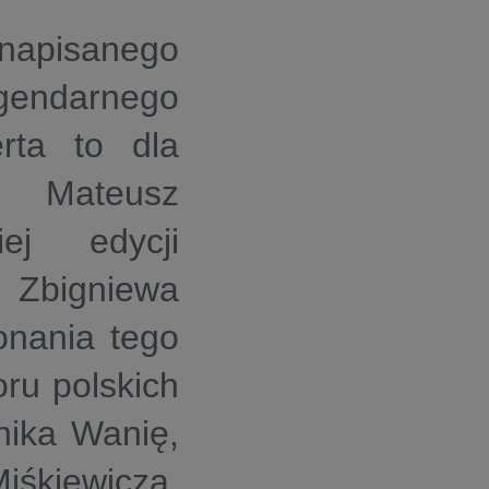
napisanego
gendarnego
erta to dla
! Mateusz
ej edycji
Zbigniewa
onania tego
ru polskich
nika Wanię,
iśkiewicza.