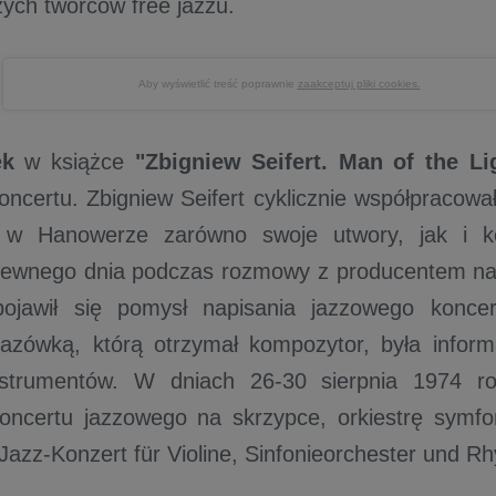
zych twórców free jazzu.
Aby wyświetlić treść poprawnie
zaakceptuj pliki cookies.
ek
w książce
"Zbigniew Seifert. Man of the Li
oncertu. Zbigniew Seifert cyklicznie współpracowa
 w Hanowerze zarówno swoje utwory, jak i k
ewnego dnia podczas rozmowy z producentem na
ojawił się pomysł napisania jazzowego koncer
azówką, którą otrzymał kompozytor, była infor
nstrumentów. W dniach 26-30 sierpnia 1974 ro
oncertu jazzowego na skrzypce, orkiestrę symfo
(Jazz-Konzert für Violine, Sinfonieorchester und 