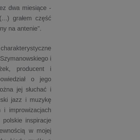
ez dwa miesiące -
...) grałem część
ny na antenie".
charakterystyczne
ą Szymanowskiego i
żek, producent i
owiedział o jego
ożna jej słuchać i
lski jazz i muzykę
 i improwizacjach
polskie inspiracje
pewnością w mojej