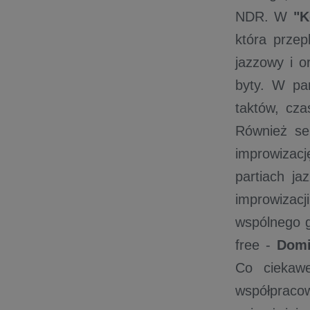
NDR. W
"K
która przep
jazzowy i o
byty. W par
taktów, cza
Również se
improwizacj
partiach ja
improwizac
wspólnego 
free -
Domi
Co ciekaw
współpraco