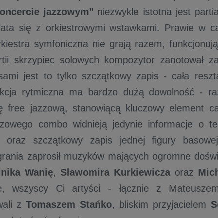
oncercie jazzowym"
niezwykle istotna jest partia
lata się z orkiestrowymi wstawkami. Prawie w c
rkiestra symfoniczna nie grają razem, funkcjonu
tii skrzypiec solowych kompozytor zanotował za
sami jest to tylko szczątkowy zapis - cała reszt
kcja rytmiczna ma bardzo dużą dowolność - ra
ę free jazzową, stanowiącą kluczowy element ca
zzowego combo widnieją jedynie informacje o te
ji oraz szczątkowy zapis jednej figury basow
grania zaprosił muzyków mających ogromne doświ
nika Wanię
,
Sławomira Kurkiewicza
oraz
Mic
e, wszyscy Ci artyści - łącznie z Mateusz
wali z
Tomaszem Stańko
, bliskim przyjacielem
S