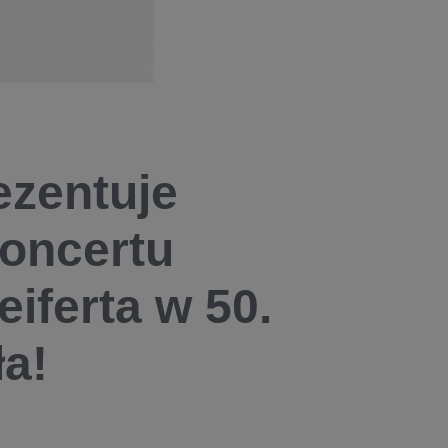
ezentuje
oncertu
iferta w 50.
ła!