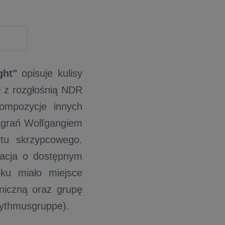
ght"
opisuje kulisy
ł z rozgłośnią NDR
ompozycje innych
grań Wolfgangiem
tu skrzypcowego.
macja o dostępnym
ku miało miejsce
niczną oraz grupę
Rhythmusgruppe).