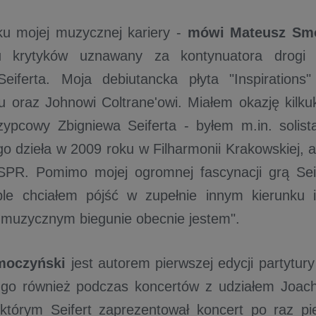
ku mojej muzycznej kariery -
mówi Mateusz Sm
u krytyków uznawany za kontynuatora drogi 
Seiferta. Moja debiutancka płyta "Inspirations
u oraz Johnowi Coltrane'owi. Miałem okazję kilk
zypcowy Zbigniewa Seiferta - byłem m.in. solist
go dzieła w 2009 roku w Filharmonii Krakowskiej, 
PR. Pomimo mojej ogromnej fascynacji grą Sei
le chciałem pójść w zupełnie innym kierunku 
muzycznym biegunie obecnie jestem".
moczyński
jest autorem pierwszej edycji partytury
go również podczas koncertów z udziałem Joac
tórym Seifert zaprezentował koncert po raz pie