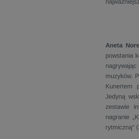
najważniejs
Aneta Nor
powstania k
nagrywając
muzyków. P
Kunertem p
Jedyną wsk
zestawie i
nagranie „K
rytmiczną” 