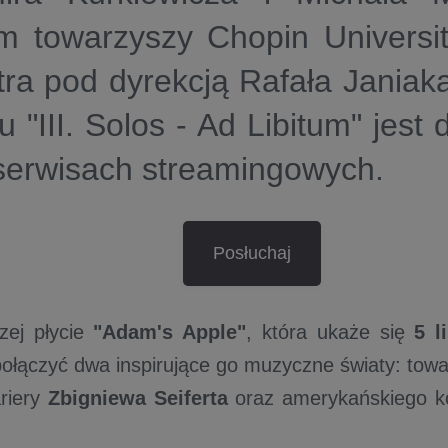
om towarzyszy Chopin Univers
ra pod dyrekcją Rafała Janiak
u "III. Solos - Ad Libitum" jest
 serwisach streamingowych.
Posłuchaj
zej płycie
"Adam's Apple"
, która ukaże się
5 l
połączyć dwa inspirujące go muzyczne światy: to
riery
Zbigniewa Seiferta
oraz amerykańskiego k