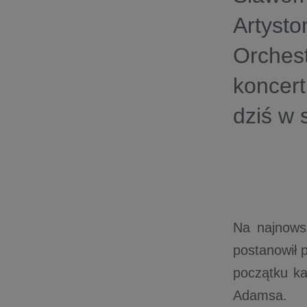
Artyst
Orchest
koncert
dziś w
Na najnows
postanowił 
początku ka
Adamsa.