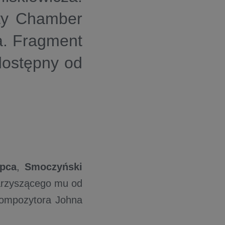
ity Chamber
a. Fragment
 dostępny od
ipca
,
Smoczyński
warzyszącego mu od
ompozytora Johna