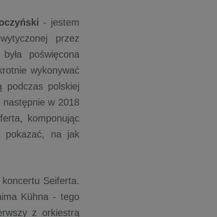
oczyński
- jestem
wytyczonej przez
" była poświęcona
ukrotnie wykonywać
ą podczas polskiej
a następnie w 2018
ferta, komponując
i pokazać, na jak
 koncertu Seiferta.
hima Kühna - tego
rwszy z orkiestrą