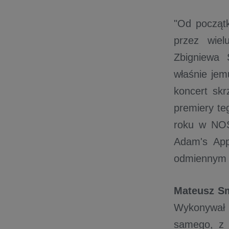
"Od począt
przez wiel
Zbigniewa 
właśnie jem
koncert skr
premiery te
roku w NOS
Adam's App
odmiennym 
Mateusz S
Wykonywał 
samego, z k