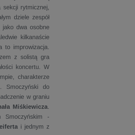
 sekcji rytmicznej,
ałym dziele zespół
ją jako dwa osobne
ledwie kilkanaście
a to improwizacja.
zem z solistą gra
łości koncertu. W
mpie, charakterze
ej. Smoczyński do
adczenie w graniu
hała Miśkiewicza
.
em Smoczyńskim -
eiferta
i jednym z