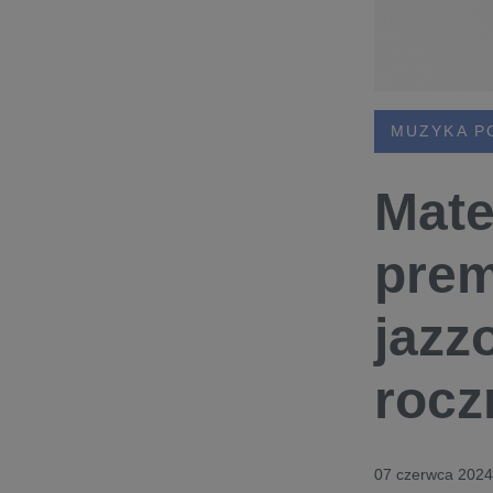
MUZYKA P
Mate
prem
jazz
rocz
07 czerwca 2024