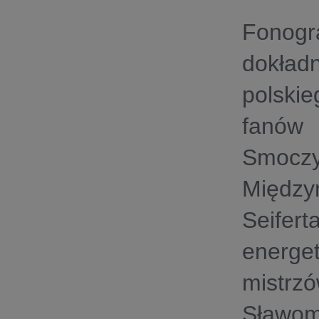
Fonogr
dokład
polski
fanów
Smocz
Międz
Seifert
energet
mistrzó
Sławom