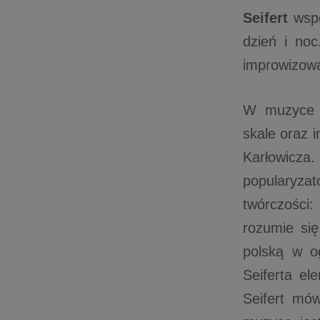
Seifert
wspo
dzień i noc
improwizowa
W muzyce S
skale oraz 
Karłowicza
popularyza
twórczości:
rozumie się
polską w o
Seiferta el
Seifert mó