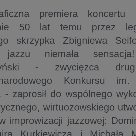
aficzna premiera koncertu 
nie 50 lat temu przez le
ego skrzypka Zbigniewa Seif
 jazzu niemała sensacja
yński - zwycięzca drugi
ynarodowego Konkursu im. 
a - zaprosił do wspólnego wyk
ycznego, wirtuozowskiego utwo
w improwizacji jazzowej: Domi
ira Kurkiewicza i Michała M