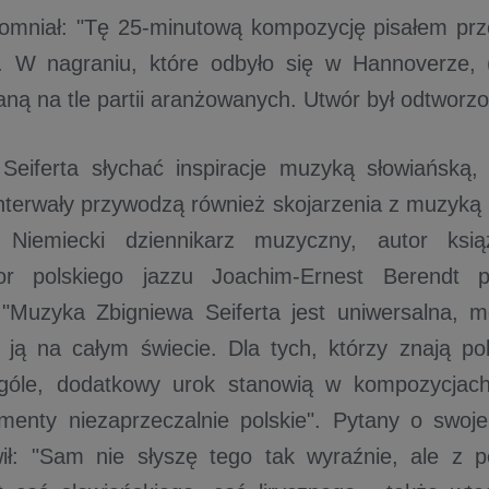
mniał: "Tę 25-minutową kompozycję pisałem prz
. W nagraniu, które odbyło się w Hannoverze, (
ną na tle partii aranżowanych. Utwór był odtworzo
eiferta słychać inspiracje muzyką słowiańską, 
interwały przywodzą również skojarzenia z muzyk
. Niemiecki dziennikarz muzyczny, autor ksią
tor polskiego jazzu Joachim-Ernest Berendt p
 "Muzyka Zbigniewa Seiferta jest uniwersalna, m
 ją na całym świecie. Dla tych, którzy znają po
góle, dodatkowy urok stanowią w kompozycjach
ementy niezaprzeczalnie polskie". Pytany o swoje 
wił: "Sam nie słyszę tego tak wyraźnie, ale z 