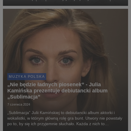
YouTube Na Czasie.
MUZYKA POLSKA
„Nie będzie ładnych piosenek” - Julia
Kamińska prezentuje debiutancki album
„Sublimacja”
7 czerwca 2024
„Sublimacja” Julii Kamińskiej to debiutancki album aktorki i
wokalistki, w którym główną rolę gra bunt. Utwory nie powstały
po to, by się ich przyjemnie słuchało. Każda z nich to
zamknięta historia, krótka opowieść o danym zjawisku: o