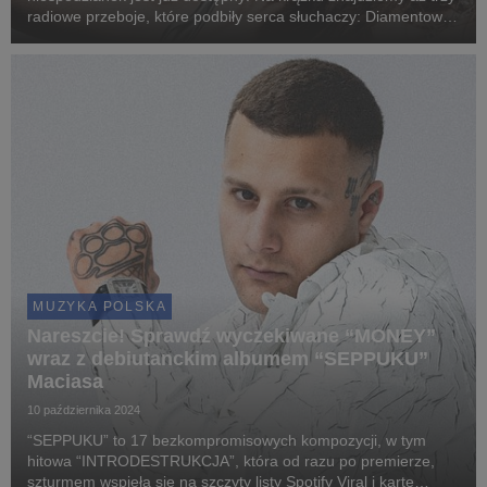
radiowe przeboje, które podbiły serca słuchaczy: Diamentowe
"Dzięki że jesteś" z udziałem Tribbsa, introspektywne "Co ja
robię tu", które zdobyło status Platyny...
MUZYKA POLSKA
Nareszcie! Sprawdź wyczekiwane “MONEY”
wraz z debiutanckim albumem “SEPPUKU”
Maciasa
10 października 2024
“SEPPUKU” to 17 bezkompromisowych kompozycji, w tym
hitowa “INTRODESTRUKCJA”, która od razu po premierze,
szturmem wspięła się na szczyty listy Spotify Viral i kartę