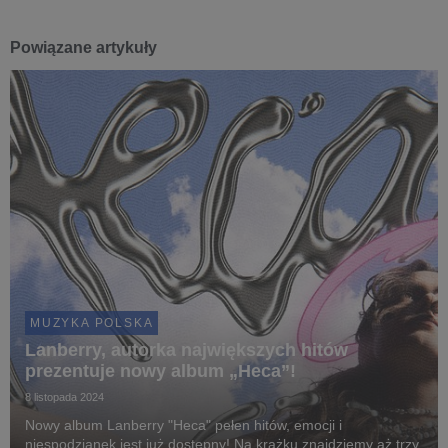
Powiązane artykuły
MUZYKA POLSKA
Lanberry, autorka największych hitów
prezentuje nowy album „Heca”!
8 listopada 2024
Nowy album Lanberry "Heca" pełen hitów, emocji i
niespodzianek jest już dostępny! Na krążku znajdziemy aż trzy