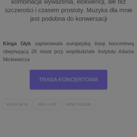
kombinacja wyważenia, elokwencji, ale też
szczerości i czasem prostoty. Muzyka dla mnie
jest podobna do konwersacji
Kinga Gły
k
zaplanowała europejską trasę koncertową
obejmującą 28 miast przy współudziale Instytutu Adama
Mickiewicza
TRASA KONCERTOWA
KINGA GŁYK
REAL LIFE
NOWY ALBUM