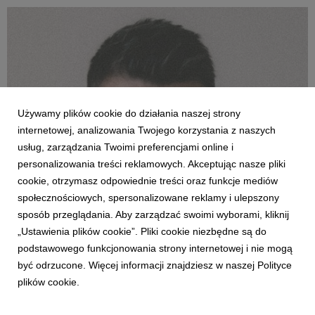
współuzależnieniu,o gaslightingu, bu...
Używamy plików cookie do działania naszej strony
internetowej, analizowania Twojego korzystania z naszych
usług, zarządzania Twoimi preferencjami online i
personalizowania treści reklamowych. Akceptując nasze pliki
cookie, otrzymasz odpowiednie treści oraz funkcje mediów
społecznościowych, spersonalizowane reklamy i ulepszony
MUZYKA POLSKA
sposób przeglądania. Aby zarządzać swoimi wyborami, kliknij
Iwaneczko: To moje Millenium!
„Ustawienia plików cookie”. Pliki cookie niezbędne są do
17 maja 2024
podstawowego funkcjonowania strony internetowej i nie mogą
Iwaneczko prezentuje swój drugi solowy album ”Millenium”,
być odrzucone. Więcej informacji znajdziesz w naszej Polityce
który jest wyrazem przedefiniowania artysty. Na płycie
plików cookie.
znajdziemy utwory, które razem stanowią koncept - album.
Osobno są to zaś szczere opowieści, pełne sentymentów i
historii, które opisują beztroskie dzieciństw...