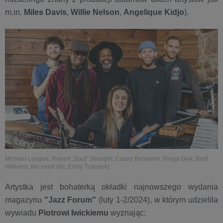
m.in.
Miles Davis
,
Willie Nelson
,
A
ngelique
Kidjo
).
Michael League, Robert „Sput” Searight, Casey Benjamin, Kinga Głyk, Brett
Williams, Nic Hard (fot. Emily Turkanik).
Artystka jest bohaterką okładki najnowszego wydania
magazynu
"Jazz Forum"
(luty 1-2/2024), w którym udzieliła
wywiadu
Piotrowi Iwickiemu
wyznając: