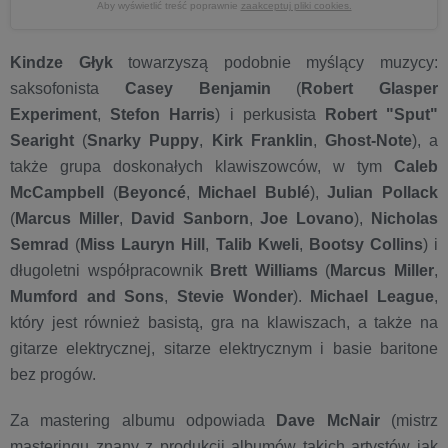
Aby wyświetlić treść poprawnie
zaakceptuj pliki cookies.
Kindze Głyk
towarzyszą podobnie myślący muzycy:
saksofonista
Casey Benjamin
(
Robert Glasper
Experiment
,
Stefon Harris
) i perkusista
Robert
"Sput"
Searight
(
Snarky Pupp
y
,
Kirk Franklin
,
Ghost-Note
), a
także grupa doskonałych klawiszowców, w tym
Caleb
McCampbell
(
Beyoncé
,
Michael Bublé
),
Julian Pollack
(
Marcus Miller
,
David Sanborn
,
Joe Lovano
),
Nicholas
Semrad
(
Miss Lauryn Hill
,
Talib Kweli
,
Bootsy Collins
) i
długoletni współpracownik
Brett Williams
(
Marcu
s Miller
,
Mumford
and Sons
,
Stevie Wonder
).
Michael League
,
który jest również basistą, gra na klawiszach, a także na
gitarze elektrycznej, sitarze elektrycznym i basie baritone
bez progów.
Za mastering albumu odpowiada
Dave McNair
(mistrz
masteringu znany z produkcji albumów takich artystów jak