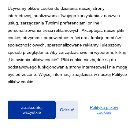
Używamy plików cookie do działania naszej strony
internetowej, analizowania Twojego korzystania z naszych
usług, zarządzania Twoimi preferencjami online i
personalizowania treści reklamowych. Akceptując nasze pliki
cookie, otrzymasz odpowiednie treści oraz funkcje mediów
AKTUALNOŚCI
społecznościowych, spersonalizowane reklamy i ulepszony
AUDIOSOULZ wracają z pozytywną energią.
sposób przeglądania. Aby zarządzać swoimi wyborami, kliknij
Nowy utwór „PROMISE”
„Ustawienia plików cookie”. Pliki cookie niezbędne są do
19 czerwca 2026
podstawowego funkcjonowania strony internetowej i nie mogą
AUDIOSOULZ wracają z nowym singlem „PROMISE” -
być odrzucone. Więcej informacji znajdziesz w naszej Polityce
utworem utrzymanym w tanecznym klimacie, z wyrazistym
plików cookie.
kobiecym wokalem, który od pierwszych sekund napędza cały
numer i nadaje mu wyjątkowo wakacyjny charakter. To
propozycja pełna pozytywnej energii, idealnie wpisująca się ...
Zaakceptuj
Polityka plików
Odrzuć
wszystkie
cookies
Polityka prywatności
|
Klauzula RODO