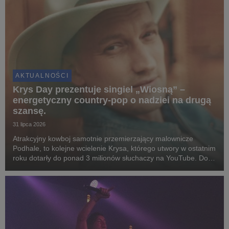
AKTUALNOŚCI
Krys Day prezentuje singiel „Wiosną” –
energetyczny country-pop o nadziei na drugą
szansę.
31 lipca 2026
Atrakcyjny kowboj samotnie przemierzający malownicze
Podhale, to kolejne wcielenie Krysa, którego utwory w ostatnim
roku dotarły do ponad 3 milionów słuchaczy na YouTube. Do
współpracy zaprosił czołówkę polskich instrumentalistów i
reżyserów.