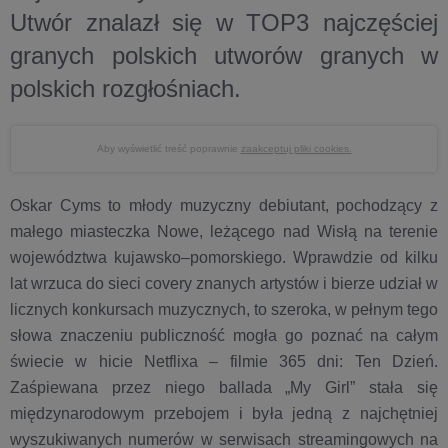
Utwór znalazł się w TOP3 najczęściej
granych polskich utworów granych w
polskich rozgłośniach.
Aby wyświetlić treść poprawnie
zaakceptuj pliki cookies.
Oskar Cyms to młody muzyczny debiutant, pochodzący z
małego miasteczka Nowe, leżącego nad Wisłą na terenie
województwa kujawsko–pomorskiego. Wprawdzie od kilku
lat wrzuca do sieci covery znanych artystów i bierze udział w
licznych konkursach muzycznych, to szeroka, w pełnym tego
słowa znaczeniu publiczność mogła go poznać na całym
świecie w hicie Netflixa – filmie 365 dni: Ten Dzień.
Zaśpiewana przez niego ballada „My Girl” stała się
międzynarodowym przebojem i była jedną z najchętniej
wyszukiwanych numerów w serwisach streamingowych na