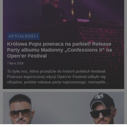
AKTUALNOŚCI
Królowa Popu powraca na parkiet! Release
Party albumu Madonny „Confessions II” na
Open’er Festival
7 lipca 2026
To była noc, która przejdzie do historii polskich festiwali.
Podczas tegorocznej edycji Open’er Festival odbyło się
oficjalne, polskie release party najnowszego, niezwykle
wyczekiwanego albumu Madonny „Confessions II” pod nazwą
„CLUB CONFESSIONS”. Gościem specjalnym wyda...