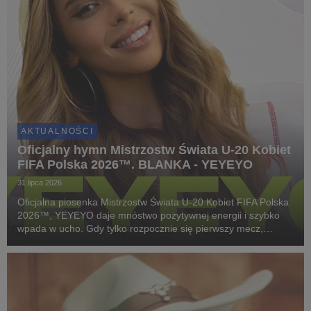
AKTUALNOŚCI
Oficjalny hymn Mistrzostw Świata U-20 Kobiet
FIFA Polska 2026™. BLANKA - YEYEYO
31 lipca 2026
Oficjalna piosenka Mistrzostw Świata U-20 Kobiet FIFA Polska
2026™, YEYEYO daje mnóstwo pozytywnej energii i szybko
wpada w ucho. Gdy tylko rozpocznie się pierwszy mecz,
wszystkich nas ogarnie piłkarska gorączka. To samo dotyczy
tego utworu!