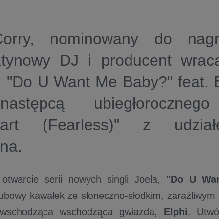
Corry, nominowany do nagr
latynowy DJ i producent wra
 "Do U Want Me Baby?" feat. E
następcą ubiegłorocznego
heart (Fearless)" z udzi
na.
otwarcie serii nowych singli Joela,
"Do U Wan
lubowy kawałek ze słoneczno-słodkim, zaraźliwym 
 wschodząca wschodząca gwiazda,
Elphi
. Utwó