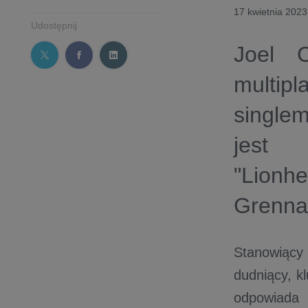
17 kwietnia 2023
Udostępnij
Joel 
multip
singlem
jest 
"Lion
Grenna
Stanowiący 
dudniący, k
odpowiada