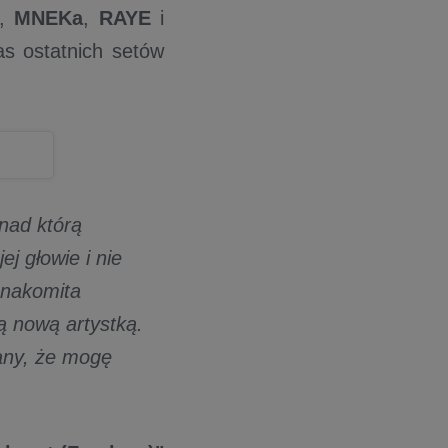
,
MNEKa
,
RAYE
i
as ostatnich setów
nad którą
j głowie i nie
znakomita
cą nową artystką.
any, że mogę