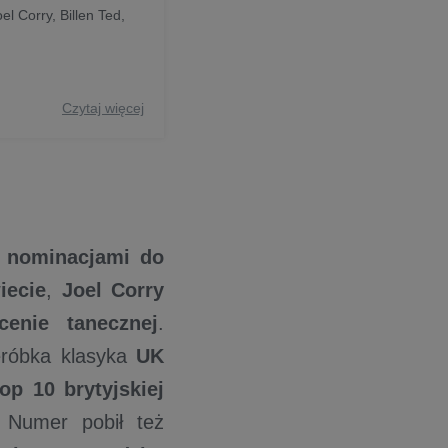
el Corry, Billen Ted,
Czytaj więcej
a nominacjami do
iecie
,
Joel Corry
enie tanecznej
.
eróbka klasyka
UK
op 10 brytyjskiej
 Numer pobił też