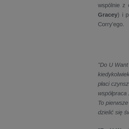
wspólnie z
Gracey
) i 
Corry'ego.
"Do U Want 
kiedykolwie
płaci czyns
współpraca z
To pierwsze
dzielić się 