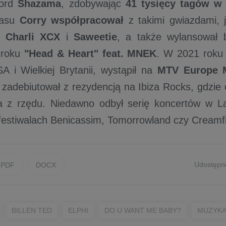
kord
Shazama
, zdobywając
41 tysięcy tagów w
asu
Corry
współpracował
z takimi gwiazdami,
,
Charli XCX
i
Saweetie
, a także wylansował b
 roku
"Head & Heart" feat. MNEK
. W 2021 roku
A i Wielkiej Brytanii, wystąpił na
MTV Europe 
 zadebiutował z rezydencją na Ibiza Rocks, gdzie 
ta z rzędu. Niedawno odbył serię koncertów w L
 festiwalach Benicassim, Tomorrowland czy Creamfi
Udostępni
PDF
DOCX
BILLEN TED
ELPHI
DO U WANT ME BABY?
MUZYKA