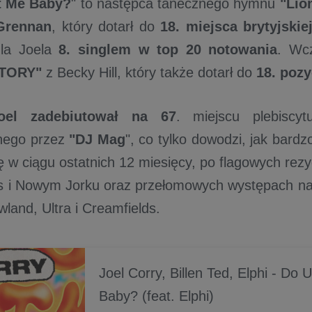
t Me Baby?
" to następca tanecznego hymnu
"Lio
Grennan
, który dotarł do
18. miejsca brytyjskie
dla Joela
8. singlem w top 20 notowania
. Wcz
TORY"
z Becky Hill, który także dotarł do
18. pozy
oel zadebiutował na 67
. miejscu plebisc
nego przez
"DJ Mag
", co tylko dowodzi, jak bardz
ę w ciągu ostatnich 12 miesięcy, po flagowych rezy
 i Nowym Jorku oraz przełomowych występach na 
land, Ultra i Creamfields.
Joel Corry, Billen Ted, Elphi - Do
Baby? (feat. Elphi)