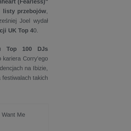
nheart (Fearless)"
j listy przebojów
,
eśniej Joel wydał
cji UK Top 4
0.
ytu
Top 100 DJs
o kariera Corry'ego
dencjach na Ibizie,
festiwalach takich
 U Want Me