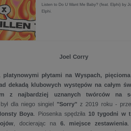
Listen to Do U Want Me Baby? (feat. Elphi) by Jo
Elphi.
Joel Corry
a platynowymi płytami na Wyspach, pięciom
ad dekadą klubowych występów na całym św
ym z najbardziej uznanych twórców na sc
ył dla niego singiel
"Sorry"
z 2019 roku - prz
Monsty Boya
. Piosenka spędziła
10 tygodni w t
bojów
, docierając na
6. miejsce zestawienia
.