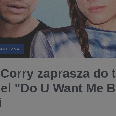
ANICZNA
 Corry zaprasza do 
iel "Do U Want Me B
i