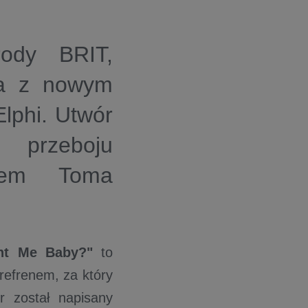
ody BRIT,
ca z nowym
lphi. Utwór
 przeboju
ałem Toma
t Me Baby?"
to
refrenem, za który
r został napisany