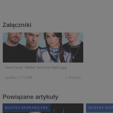
Załączniki
Joel Corry i Billen Ted feat Elphi.jpg
grafika
|
1,72 MB
Pobierz
Powiązane artykuły
MUZYKA ZAGRANICZNA
MUZYKA ZAG