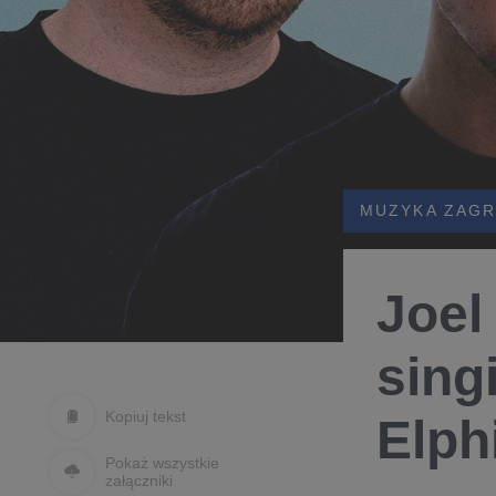
MUZYKA ZAGR
Joel
sing
Kopiuj tekst
Elph
Pokaż wszystkie
załączniki