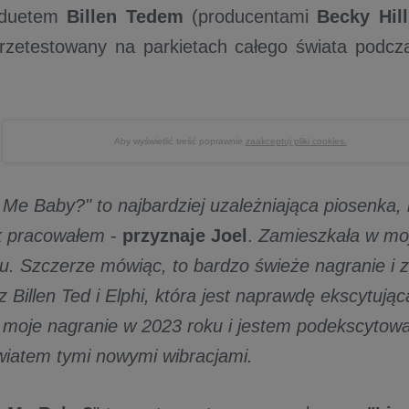
 duetem
Billen Tedem
(producentami
Becky Hill
przetestowany na parkietach całego świata podcz
Aby wyświetlić treść poprawnie
zaakceptuj pliki cookies.
Me Baby?" to najbardziej uzależniająca piosenka, 
k pracowałem
-
przyznaje Joel
.
Zamieszkała w moje
zu. Szczerze mówiąc, to bardzo świeże nagranie i 
 Billen Ted i Elphi, która jest naprawdę ekscytują
 moje nagranie w 2023 roku i jestem podekscytow
światem tymi nowymi wibracjami.