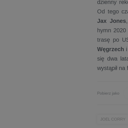
dzienny re
Od tego cz
Jax Jones
hymn 2020
trasę po US
Węgrzech
i
się dwa la
wystąpił na
Pobierz jako
JOEL CORRY