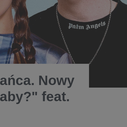
tańca. Nowy
aby?" feat.