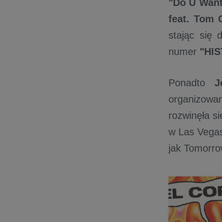
"Do U Wan
feat. Tom 
stając się 
numer
"HIS
Ponadto
J
organizowa
rozwinęła si
w Las Vegas
jak Tomorrow