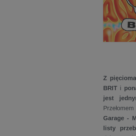
Z pięciom
BRIT
i
pon
jest jedn
Przełomem b
Garage - 
listy prze