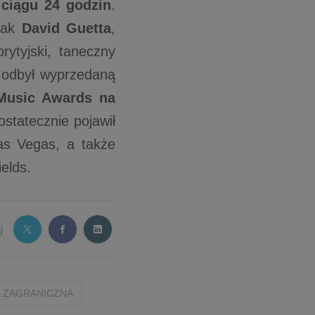
 ciągu 24 godzin
.
 jak
David Guetta
,
rytyjski, taneczny
 odbył wyprzedaną
Music Awards na
ostatecznie pojawił
as Vegas, a także
elds.
j
 ZAGRANICZNA