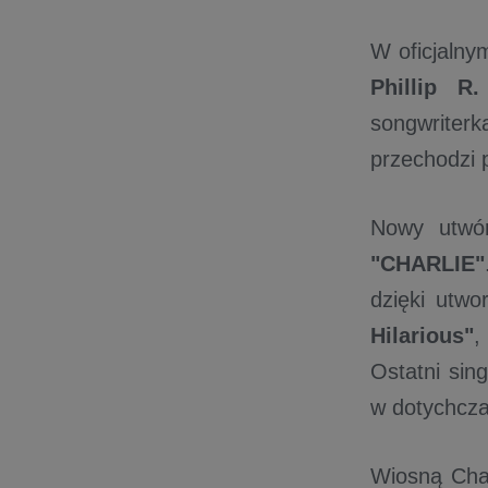
W oficjalny
Phillip R
songwriterk
przechodzi 
Nowy utwór
"CHARLIE"
dzięki utw
Hilarious"
Ostatni sin
w dotychcza
Wiosną Cha