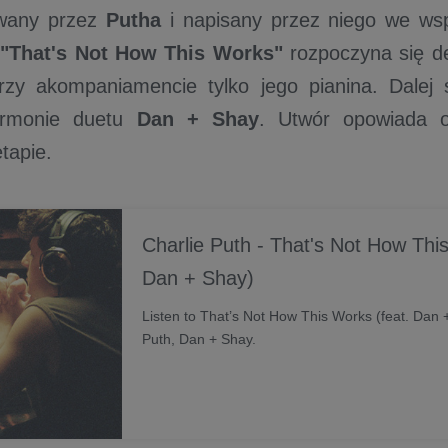
wany przez
Putha
i napisany przez niego we ws
"That's Not How This Works"
rozpoczyna się d
rzy akompaniamencie tylko jego pianina. Dalej 
armonie duetu
Dan + Shay
. Utwór opowiada 
tapie.
Charlie Puth - That's Not How This
Dan + Shay)
Listen to That’s Not How This Works (feat. Dan 
Puth, Dan + Shay.