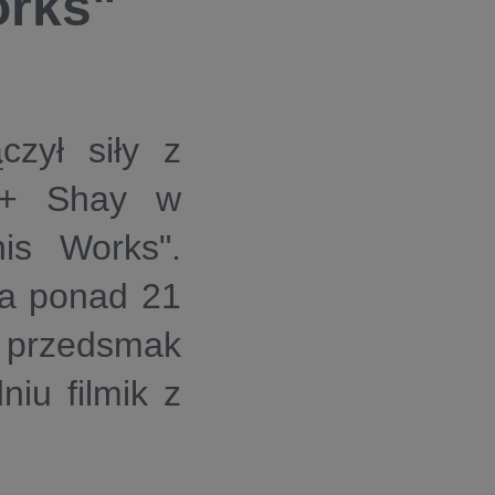
orks"
czył siły z
+ Shay
w
is Works"
.
ma ponad 21
ł przedsmak
iu filmik z