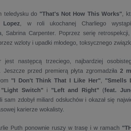
m teledysku do
"That's Not How This Works"
, k
. Lopez
, w roli ukochanej Charliego wystąpi
a, Sabrina Carpenter. Poprzez serię retrospekcji,
przez wzloty i upadki młodego, toksycznego związk
 jest następcą trzeciego, najbardziej osobist
. Jeszcze przed premierą płyta zgromadziła
2 mi
orom
"I Don't Think That I Like Her"
,
"Smells 
,
"Light Switch"
i
"Left and Right"
(
feat. Ju
gli sam zdobył miliard odsłuchów i okazał się naj
sowej karierze wokalisty.
rlie Puth ponownie ruszy w trasę i w ramach
"
T