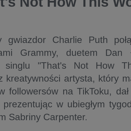
t's Not How This W
y gwiazdor
Charlie Puth
połą
atami Grammy, duetem
Dan 
 singlu
"That's Not How Th
 kreatywności artysta, który 
ów followersów na TikToku, da
 prezentując w ubiegłym tygodn
m Sabriny Carpenter.