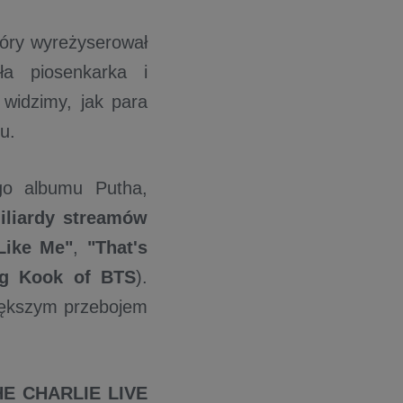
tóry wyreżyserował
ła piosenkarka i
 widzimy, jak para
u.
ego albumu Putha,
liardy streamów
Like Me"
,
"That's
ng Kook of BTS
).
większym przebojem
HE CHARLIE LIVE