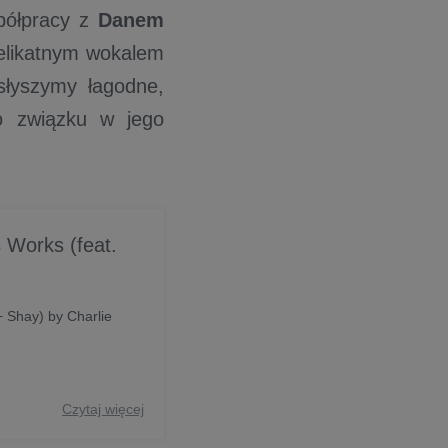
półpracy z
Danem
elikatnym wokalem
słyszymy łagodne,
o związku w jego
 Works (feat.
+ Shay) by Charlie
Czytaj więcej