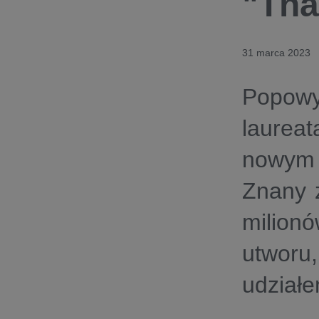
"Tha
31 marca 2023
Popow
laure
nowym
Znany z
milion
utworu,
udziałe