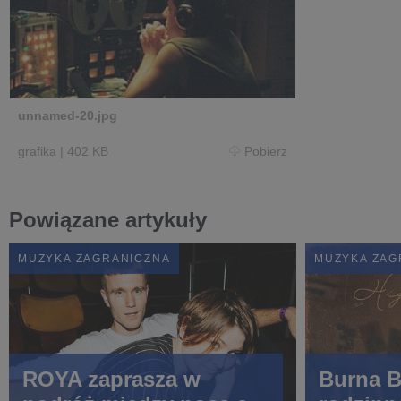
unnamed-20.jpg
grafika
|
402 KB
Pobierz
Powiązane artykuły
MUZYKA ZAGRANICZNA
MUZYKA ZAG
ROYA zaprasza w
Burna B