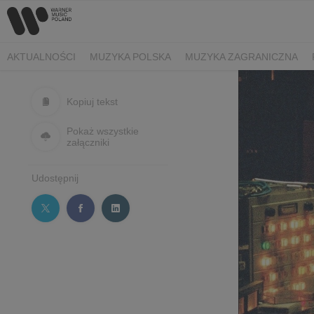
AKTUALNOŚCI
MUZYKA POLSKA
MUZYKA ZAGRANICZNA
Kopiuj tekst
Pokaż wszystkie
załączniki
Udostępnij