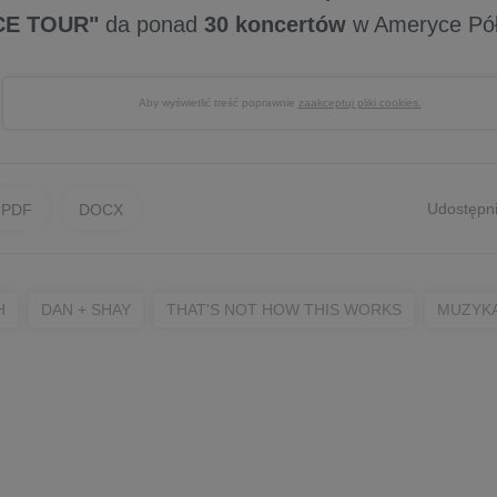
CE TOUR"
da ponad
30 koncertów
w Ameryce Pół
Aby wyświetlić treść poprawnie
zaakceptuj pliki cookies.
Udostępni
PDF
DOCX
H
DAN + SHAY
THAT'S NOT HOW THIS WORKS
MUZYKA