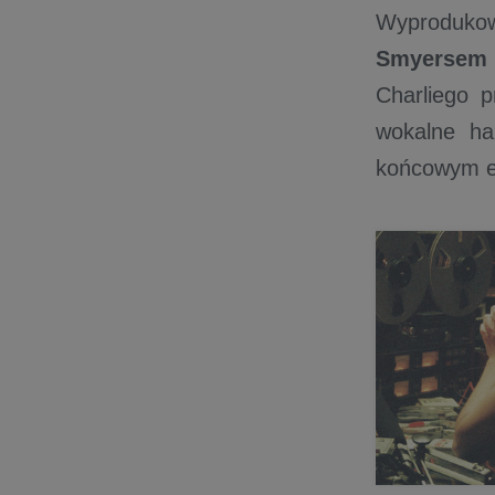
Wyproduko
Smyersem
Charliego p
wokalne h
końcowym e