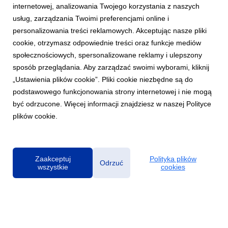
internetowej, analizowania Twojego korzystania z naszych
usług, zarządzania Twoimi preferencjami online i
personalizowania treści reklamowych. Akceptując nasze pliki
cookie, otrzymasz odpowiednie treści oraz funkcje mediów
społecznościowych, spersonalizowane reklamy i ulepszony
MUZYKA ZAGRANICZNA
sposób przeglądania. Aby zarządzać swoimi wyborami, kliknij
Kelly Clarkson i jej "chemistry"
„Ustawienia plików cookie”. Pliki cookie niezbędne są do
26 czerwca 2023
podstawowego funkcjonowania strony internetowej i nie mogą
Zdobywczyni Grammy, popowa supergwiazda, Kelly Clarkson,
być odrzucone. Więcej informacji znajdziesz w naszej Polityce
zaprezentowała dziesiąty, studyjny album zatytułowany
plików cookie.
"chemistry". Składającą się z 14 utworów płytę wyprodukowali
stali współpracownicy wokalistki, Jesse Shatkin i Jason
Halbert, natomiast autorką muzyki i tekstów...
Zaakceptuj
Polityka plików
Odrzuć
wszystkie
cookies
Polityka prywatności
|
Klauzula RODO