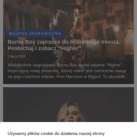
MUZYKA ZAGRANICZNA
Burna Boy zaprasza do rodzinnego miasta.
Posłuchaj i zobacz "Higher"
1 lipca 2024
Wielokrotnie nagradzany Burna Boy wydał właśnie "Higher",
inspirującą nową piosenkę, której celem jest zwrócenie uwagi
na jego rodzinne miasto, Port Harcourt w Nigerii. To absolutnie
wyjątkowe wydawnictwo, które wiąże się z działalnością Burny
Boya w ramach Project PROTE...
Używamy plików cookie do działania naszej strony