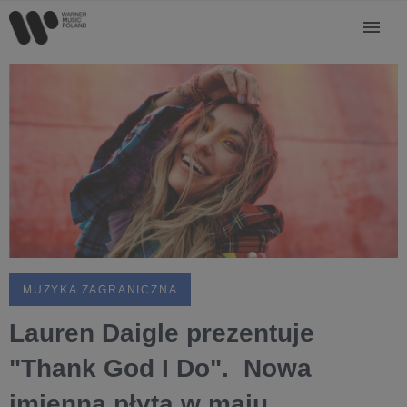
MUZYKA ZAGRANICZNA
Lauren Daigle prezentuje
"Thank God I Do". Nowa
imienna płyta w maju