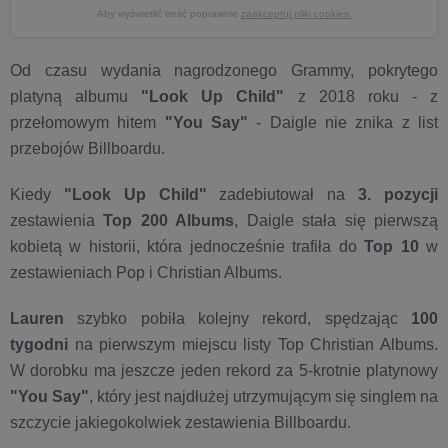
Aby wyświetlić treść poprawnie
zaakceptuj pliki cookies.
Od czasu wydania nagrodzonego Grammy, pokrytego
platyną albumu
"Look Up Child"
z 2018 roku - z
przełomowym hitem
"You Say"
- Daigle nie znika z list
przebojów Billboardu.
Kiedy
"Look Up Child"
zadebiutował na
3. pozycji
zestawienia
Top 200 Albums
, Daigle stała się pierwszą
kobietą w historii, która jednocześnie trafiła do
Top 10
w
zestawieniach Pop i Christian Albums.
Lauren
szybko pobiła kolejny rekord, spędzając
100
tygodni
na pierwszym miejscu listy Top Christian Albums.
W dorobku ma jeszcze jeden rekord za 5-krotnie platynowy
"You Say"
, który jest najdłużej utrzymującym się singlem na
szczycie jakiegokolwiek zestawienia Billboardu.