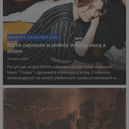
MUZYKA ZAGRANICZNA
ROYA zaprasza w podróż między nocą a
dniem
28 marca 2025
Po tym jak zespół ROYA szturmem podbił świat viralowym
hitem "Cruise" i zgromadził imponującą liczbę 2 milionów
obserwujących na swoich platformach społecznościowych w
niespełna rok, duński duet powraca z nowym, wyczekiwanym
singlem "Dawn/Day".