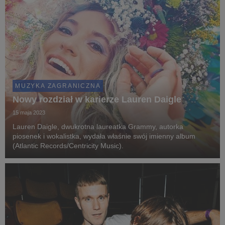
MUZYKA ZAGRANICZNA
Nowy rozdział w karierze Lauren Daigle
15 maja 2023
Lauren Daigle, dwukrotna laureatka Grammy, autorka
piosenek i wokalistka, wydała właśnie swój imienny album
(Atlantic Records/Centricity Music).