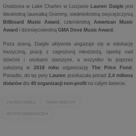
Urodzona w Lake Charles w Luizjanie
Lauren Daigle
jest
dwukrotną laureatką Grammy, siedmiokrotną zwyciężczynią
Billboard Music Award
, czterokrotną
American Music
Award
i dziesięciokrotną
GMA Dove Music Award
.
Poza sceną, Daigle aktywnie angażuje się w edukację
muzyczną, pracę z zagrożoną młodzieżą, opiekę nad
dziećmi i osobami starszymi, a wszystko to poprzez
założoną w
2018 roku
organizację
The Price Fund
.
Ponadto, do tej pory
Lauren
przekazała ponad
2,4 miliona
dolarów
dla
40 organizacji non-profit
na całym świecie.
LAUREN DAIGLE
THANK GOD I DO
MUZYKA ZAGRANICZNA