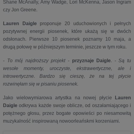
Shane McAnally, Amy Wadge, Lori McKenna, Jason Ingram
czy Jon Greene.
Lauren Daigle
proponuje 20 uduchowionych i pełnych
pozytywnej energii piosenek, które ukażą się w dwóch
odsłonach. Pierwsze 10 piosenek poznamy 10 maja, a
drugą połowę w późniejszym terminie, jeszcze w tym roku.
-
To mój najdroższy projekt
-
przyznaje Daigle
. -
Są tu
wesołe momenty, uroczyste, ekstrawertyczne, ale i
introwertyczne. Bardzo się cieszę, że na tej płycie
rozwinęłam się w pisaniu piosenek.
Jako wielowymiarowa artystka na nowej płycie
Lauren
Daigle
odkrywa każde swoje oblicze, od oszałamiającego i
potężnego głosu, przez bogate opowieści po niesamowitą
muzykalność inspirowaną nowoorleańskmi korzeniami.