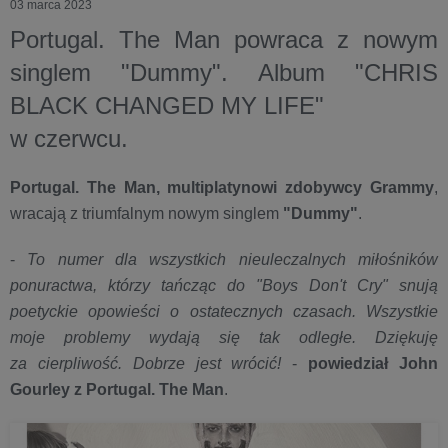
03 marca 2023
Portugal. The Man powraca z nowym
singlem "Dummy". Album "CHRIS
BLACK CHANGED MY LIFE"
w czerwcu.
Portugal. The Man, multiplatynowi zdobywcy Gra
mmy
,
wracają z triumfalnym nowym singlem
"Dummy"
.
-
T
o numer dla wszystkich nieuleczalnych miłośników
ponuractwa, którzy tańcząc do "Boys Don't Cry" snują
poetyckie opowieści o ostatecznych czasach. Wszystkie
moje problemy wydają się tak odległe. Dziękuję
za
ci
erpliwość. Dobrze jest wrócić!
-
powiedział John
Gourley z Portugal. The Man
.