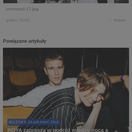
unnamed-17.jpg
grafika
|
79 KB
Pobierz
Powiązane artykuły
MUZYKA ZAGRANICZNA
ROYA zaprasza w podróż między nocą a