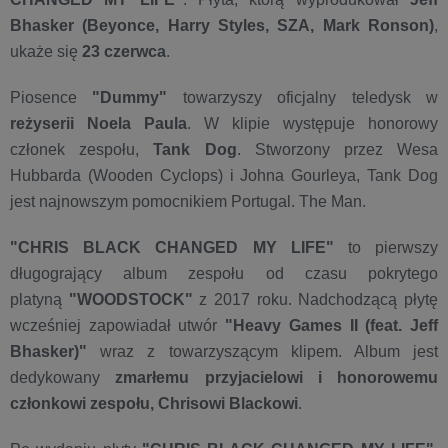
Bhasker (Beyonce
,
Harry Styles, SZA, Mark Ronson
)
,
ukaże się
23 czerwca
.
Piosence
"Dummy"
towarzyszy oficjalny teledysk w
reżyserii
Noela Paula
. W klipie występuje honorowy
członek zespołu,
Tank Dog
. Stworzony przez Wesa
Hubbarda (Wooden Cyclops) i Johna Gourleya, Tank Dog
jest najnowszym pomocnikiem Portugal. The Man.
"CHRIS BLACK CHANGED MY LIFE"
to pierwszy
długogrający album zespołu od czasu pokrytego
platyną
"
WOODSTOCK"
z 2017 roku. Nadchodzącą płytę
wcześniej zapowiadał utwór
"Heavy Games II (feat. Jeff
Bh
asker)"
wraz z towarzyszącym klipem. Album jest
dedykowany
zmarłemu przyjacielowi i honorowemu
członkowi zespołu, Chrisowi Blackow
i
.