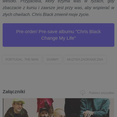
wesoło. Przyjaciela, który trzyma was w ryzach, gdy
zbaczacie z kursu i zawsze jest przy was, aby wspierać w
złych chwilach. Chris Black zmienił moje życie.
Pre-order/ Pre-save albumu "Chris Black
Change My Life"
PORTUGAL. THE MAN
DUMMY
MUZYKA ZAGRANICZNA
Załączniki
Pobierz wszystkie