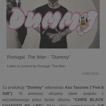
Portugal. The Man - "Dummy"
Listen to content by Portugal. The Man.
Czytaj więcej
Za produkcję
"Dummy"
odpowiada
Asa Taccone ("Feel It
Still")
. To pierwszy oficjalny utwór zespołu z
wyczekiwanego przez fanów albumu
"CHRIS BLACK
CHANGED MY LIFE"
. Płyta, którą wyprodukował
Jeff