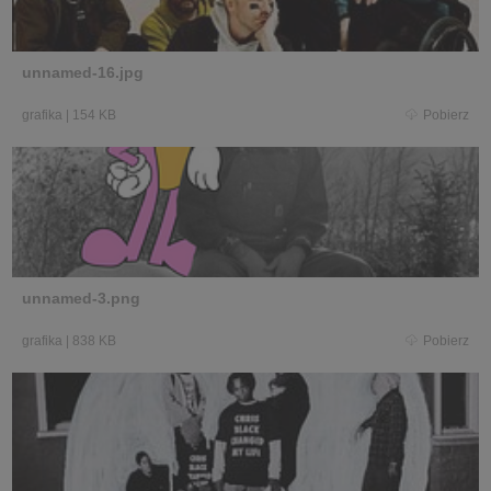
unnamed-16.jpg
grafika
|
154 KB
Pobierz
unnamed-3.png
grafika
|
838 KB
Pobierz