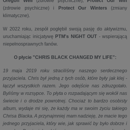
Oregon Well
(zdrowie psychiczne),
Protect Our Win
(zdrowie psychiczne) i
Protect Our Winters
(zmiany
klimatyczne).
W 2022 roku, zespół pogłębił swoją pasję do aktywizmu,
uruchamiając inicjatywę
PTM's NIGHT OUT
- wspierającą
niepełnosprawnych fanów.
O płycie "CHRIS BLACK CHANGED MY LIFE":
19 maja 2019 roku straciliśmy naszego serdecznego
przyjaciela. Chris był jedną z tych osób, które były jak klej -
łączył wszystkich razem. Jego odejście nas zdruzgotało.
Byliśmy w rozsypce. To płyta o rozpadającym się wokół nas
świecie i o drodze powrotnej. Chociaż to bardzo osobisty
album, wydaje mi się, że każdy ma w swoim życiu takiego
Chrisa Blacka. A przynajmniej mam nadzieję, że macie tego
jednego przyjaciela, który wie, jak sprawić by było dobrze i