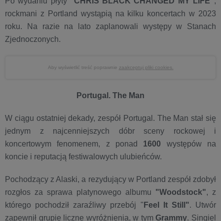
Po wydaniu płyty
"CHRIS BLACK CHANGED MY LIFE"
,
rockmani z Portland wystąpią na kilku koncertach w 2023
roku. Na razie na lato zaplanowali występy w Stanach
Zjednoczonych.
Aby wyświetlić treść poprawnie
zaakceptuj pliki cookies.
P
ortugal. The Man
W ciągu ostatniej dekady, zespół Portugal. The Man stał się
jednym z najcenniejszych dóbr sceny rockowej i
koncertowym fenomenem, z ponad
1600
występów na
koncie i reputacją festiwalowych ulubieńców.
Pochodzący z Alaski, a rezydujący w Portland zespół zdobył
rozgłos za sprawa platynowego albumu
"Woodstock"
, z
którego pochodził zaraźliwy przebój "
Feel It Still"
. Utwór
zapewnił grupie liczne wyróżnienia, w tym
Grammy
. Singiel