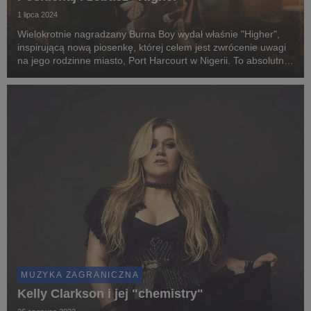
1 lipca 2024
Wielokrotnie nagradzany Burna Boy wydał właśnie "Higher",
inspirującą nową piosenkę, której celem jest zwrócenie uwagi
na jego rodzinne miasto, Port Harcourt w Nigerii. To absolutnie
wyjątkowe wydawnictwo, które wiąże się z działalnością Burny
Boya w ramach Project PROTE...
MUZYKA ZAGRANICZNA
Kelly Clarkson i jej "chemistry"