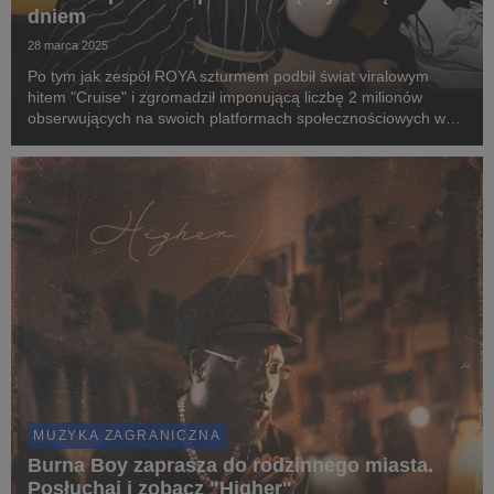
dniem
28 marca 2025
Po tym jak zespół ROYA szturmem podbił świat viralowym
hitem "Cruise" i zgromadził imponującą liczbę 2 milionów
obserwujących na swoich platformach społecznościowych w
niespełna rok, duński duet powraca z nowym, wyczekiwanym
singlem "Dawn/Day".
MUZYKA ZAGRANICZNA
Burna Boy zaprasza do rodzinnego miasta.
Posłuchaj i zobacz "Higher"