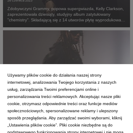
26 czerwca 2023
Zdobywczyni Grammy, popowa supergwiazda, Kelly Clarkson,
zaprezentowała dziesiąty, studyjny album zatytułowany
"chemistry". Składającą się z 14 utworów płytę wyprodukowali
stali współpracownicy wokalistki, Jesse Shatkin i Jason
Halbert, natomiast autorką muzyki i tekstów...
Używamy plików cookie do działania naszej strony
internetowej, analizowania Twojego korzystania z naszych
usług, zarządzania Twoimi preferencjami online i
personalizowania treści reklamowych. Akceptując nasze pliki
cookie, otrzymasz odpowiednie treści oraz funkcje mediów
społecznościowych, spersonalizowane reklamy i ulepszony
MUZYKA ZAGRANICZNA
sposób przeglądania. Aby zarządzać swoimi wyborami, kliknij
Ty Dolla $ign wraca z utworem "Motion"
„Ustawienia plików cookie”. Pliki cookie niezbędne są do
2 czerwca 2023
podstawowego funkcjonowania strony internetowej i nie mogą