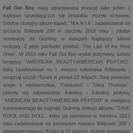
Fall Out Boy
mają ugruntowaną pozycję jako jeden z
najlepiej sprzedających się zespołów muzyki rockowej.
Siódmy studyjny album kapeli, "M A N I A", zadebiutował na
szczycie Billboard 200 w styczniu 2018 roku i zdobył
nominację do Grammy w kategorii Najlepszy album
rockowy. Z płyty pochodzi przebój "The Last of the Real
Ones". W 2015 roku Fall Out Boy wydał platynowy, szósty
longplay "AMERICAN BEAUTY/AMERICAN PSYCHO",
który zadebiutował na 1. miejscu notowania Billboardu i
osiągnął szczyt iTunes w ponad 22 krajach. Dwa pierwsze
single z wydawnictwa, "Centuries" i "Uma Thurman",
pokryły się odpowiednio 4-krotną i 2-krotną platyną.
"AMERICAN BEAUTY/AMERICAN PSYCHO" to następca
nominowanego do nagrody Grammy złotego albumu "SAVE
ROCK AND ROLL", który po premierze w kwietniu 2012
roku zadebiutował na pierwszym miejscu Billboard 200 i
pierwszym miejscu iTunes w 27 krajach. Krążek promowały