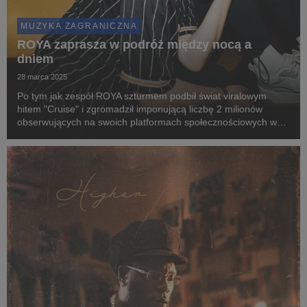
MUZYKA ZAGRANICZNA
ROYA zaprasza w podróż między nocą a
dniem
28 marca 2025
Po tym jak zespół ROYA szturmem podbił świat viralowym
hitem "Cruise" i zgromadził imponującą liczbę 2 milionów
obserwujących na swoich platformach społecznościowych w
niespełna rok, duński duet powraca z nowym, wyczekiwanym
singlem "Dawn/Day".