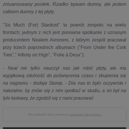
zniuansowany posiłek. Rzadko bywam dumny, ale jestem
całkiem dumny z tej płyty
.
"So Much (For) Stardust" to powrót zespołu na wielu
frontach; jednym z nich jest ponowne spotkanie z uznanym
producentem Nealem Avronem, z którym zespół pracował
przy trzech poprzednich albumach ("From Under the Cork
Tree"," Infinity on High", "Folie à Deux").
-
Neal nie tylko nauczył nas jak robić płyty, ale ma
wyjątkową zdolność do poświęcenia czasu i skupienia się
na nagraniu - dodaje Stump. - Dla nas to było oczywiste i
naturalne, by znów się z nim spotkać w studiu, a on był na
tyle łaskawy, że zgodził się z nami pracować
Aby wyświetlić treść poprawnie
zaakceptuj pliki cookies.