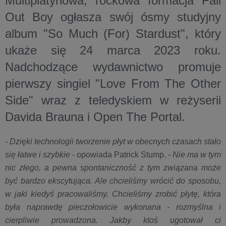
Multiplatynowa, rockowa formacja Fall
Out Boy ogłasza swój ósmy studyjny
album "So Much (For) Stardust", który
ukaże się 24 marca 2023 roku.
Nadchodzące wydawnictwo promuje
pierwszy singiel "Love From The Other
Side" wraz z teledyskiem w reżyserii
Davida Brauna i Open The Portal.
-
Dzięki technologii tworzenie płyt w obecnych czasach stało
się łatwe i szybkie
- opowiada Patrick Stump. -
Nie ma w tym
nic złego, a pewna spontaniczność z tym związana może
być bardzo ekscytująca. Ale chcieliśmy wrócić do sposobu,
w jaki kiedyś pracowaliśmy. Chcieliśmy zrobić płytę, która
była naprawdę pieczołowicie wykonana - rozmyślna i
cierpliwie prowadzona. Jakby ktoś ugotował ci