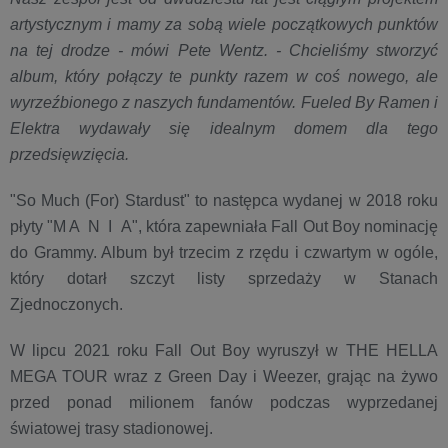
artystycznym i mamy za sobą wiele początkowych punktów
na tej drodze - mówi Pete Wentz. - Chcieliśmy stworzyć
album, który połączy te punkty razem w coś nowego, ale
wyrzeźbionego z naszych fundamentów. Fueled By Ramen i
Elektra wydawały się idealnym domem dla tego
przedsięwzięcia.
"So Much (For) Stardust" to następca wydanej w 2018 roku
płyty "M A N I A", która zapewniała Fall Out Boy nominację
do Grammy. Album był trzecim z rzędu i czwartym w ogóle,
który dotarł szczyt listy sprzedaży w Stanach
Zjednoczonych.
W lipcu 2021 roku Fall Out Boy wyruszył w THE HELLA
MEGA TOUR wraz z Green Day i Weezer, grając na żywo
przed ponad milionem fanów podczas wyprzedanej
światowej trasy stadionowej.