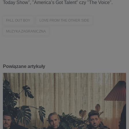
Today Show", "America’s Got Talent" czy "The Voice".
FALL OUT BOY
LOVE FROM THE OTHER SIDE
MUZYKA ZAGRANICZNA
Powiązane artykuły