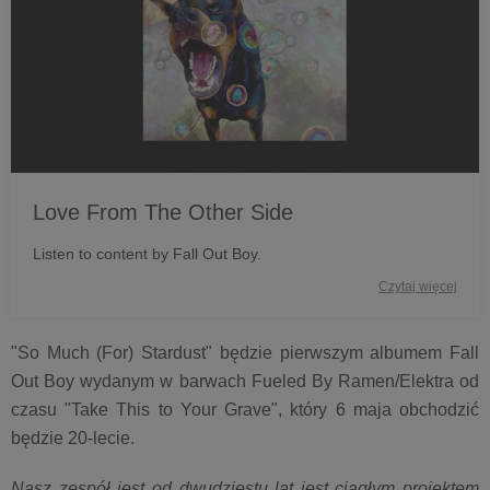
Love From The Other Side
Listen to content by Fall Out Boy.
Czytaj więcej
"So Much (For) Stardust" będzie pierwszym albumem Fall
Out Boy wydanym w barwach Fueled By Ramen/Elektra od
czasu "Take This to Your Grave", który 6 maja obchodzić
będzie 20-lecie.
Nasz zespół jest od dwudziestu lat jest ciągłym projektem