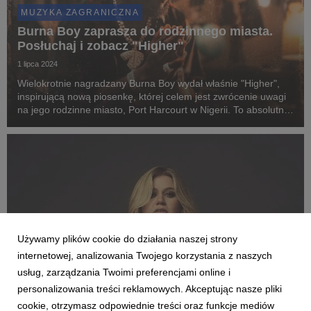
MUZYKA ZAGRANICZNA
Burna Boy zaprasza do rodzinnego miasta.
Posłuchaj i zobacz "Higher"
1 lipca 2024
Wielokrotnie nagradzany Burna Boy wydał właśnie "Higher",
inspirującą nową piosenkę, której celem jest zwrócenie uwagi
na jego rodzinne miasto, Port Harcourt w Nigerii. To absolutnie
wyjątkowe wydawnictwo, które wiąże się z działalnością Burny
Boya w ramach Project PROTE...
Używamy plików cookie do działania naszej strony
internetowej, analizowania Twojego korzystania z naszych
usług, zarządzania Twoimi preferencjami online i
personalizowania treści reklamowych. Akceptując nasze pliki
cookie, otrzymasz odpowiednie treści oraz funkcje mediów