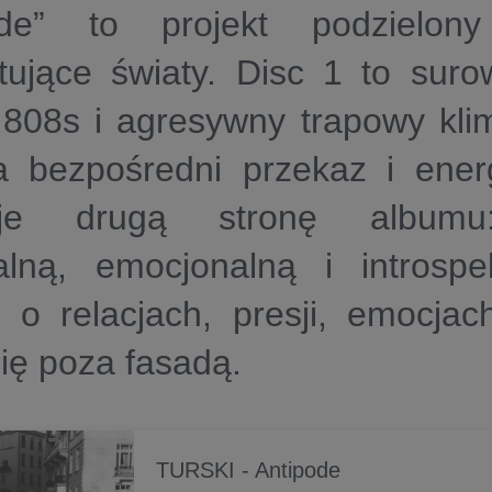
pode” to projekt podzielo
tujące światy. Disc 1 to suro
 808s i agresywny trapowy klim
na bezpośredni przekaz i ener
uje drugą stronę albumu:
alną, emocjonalną i introsp
 o relacjach, presji, emocjac
się poza fasadą.
TURSKI - Antipode