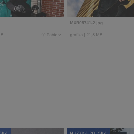
MXR05741-2.jpg
MB
Pobierz
grafika
|
21,3 MB
SKA
MUZYKA POLSKA