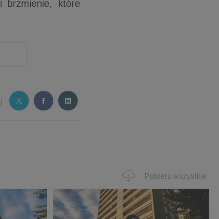
i brzmienie, które
j
Pobierz wszystkie