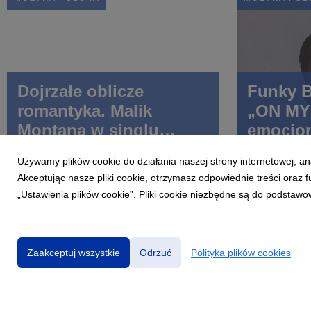
Dojrzałe oblicze
Funky B
romantyka. Malik
„ON MY
Montana w singlu
emocjon
„10/10”
klubow
Używamy plików cookie do działania naszej strony internetowej, an
Akceptując nasze pliki cookie, otrzymasz odpowiednie treści oraz
„Ustawienia plików cookie”. Pliki cookie niezbędne są do podstawo
Zaakceptuj wszystkie
Odrzuć
Polityka plików cookies