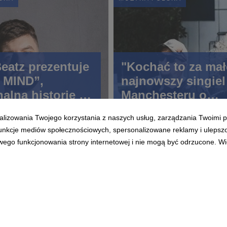
eatz prezentuje
"Kochać to za mał
 MIND”,
najnowszy singiel
alną historię w
Manchesteru o
ym brzmieniu
toksycznej miłośc
alizowania Twojego korzystania z naszych usług, zarządzania Twoimi p
 funkcje mediów społecznościowych, spersonalizowane reklamy i ulepsz
wego funkcjonowania strony internetowej i nie mogą być odrzucone. Więc