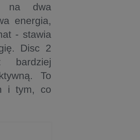
ny na dwa
wa energia,
at - stawia
gię. Disc 2
 bardziej
ektywną. To
h i tym, co