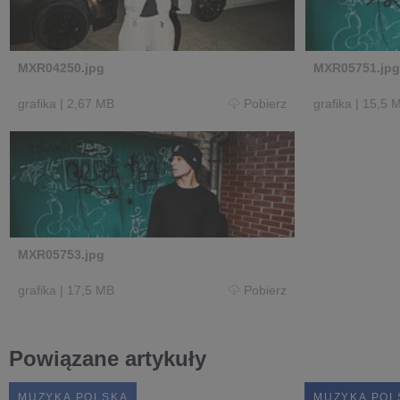
MXR04250.jpg
MXR05751.jpg
grafika
|
2,67 MB
Pobierz
grafika
|
15,5 
MXR05753.jpg
grafika
|
17,5 MB
Pobierz
Powiązane artykuły
MUZYKA POLSKA
MUZYKA POL