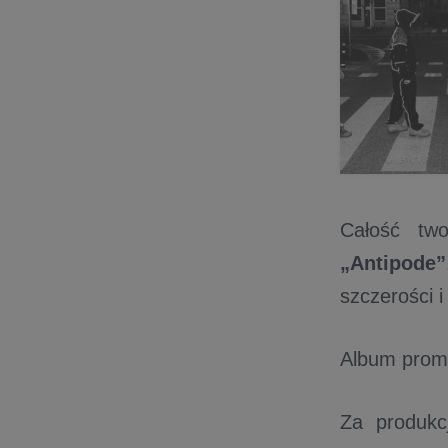
Całość two
„Antipode”
szczerości i 
Album promu
Za produkc