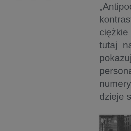
„Anti
kontras
ciężkie
tutaj 
pokaz
person
numery
dzieje 