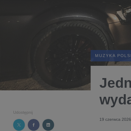
MUZYKA POLS
Jedn
wyda
Udostępnij
19 czerwca 2026