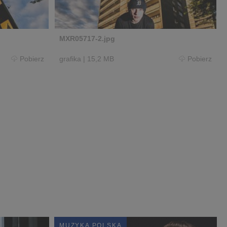
MXR05717-2.jpg
Pobierz
grafika
|
15,2 MB
Pobierz
MUZYKA POLSKA