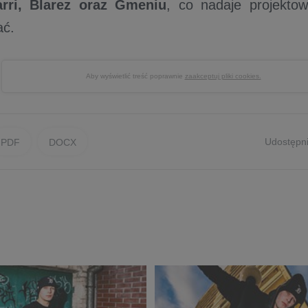
rri, Blarez oraz Gmeniu
, co nadaje projektow
ać.
Aby wyświetlić treść poprawnie
zaakceptuj pliki cookies.
Udostępni
PDF
DOCX