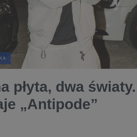
KA
a płyta, dwa światy
je „Antipode”