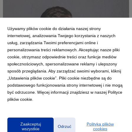
Używamy plików cookie do działania naszej strony
internetowej, analizowania Twojego korzystania z naszych
usług, zarządzania Twoimi preferencjami online i
personalizowania treści reklamowych. Akceptując nasze pliki
cookie, otrzymasz odpowiednie treści oraz funkcje mediów
MUZYKA POLSKA
społecznościowych, spersonalizowane reklamy i ulepszony
Funky Beatz prezentuje „ON MY MIND”,
sposób przeglądania. Aby zarządzać swoimi wyborami, kliknij
emocjonalną historię w klubowym brzmieniu
„Ustawienia plików cookie”. Pliki cookie niezbędne są do
7 sierpnia 2026
podstawowego funkcjonowania strony internetowej i nie mogą
Polski DJ i producent Funky Beatz z najnowszym utworem „ON
być odrzucone. Więcej informacji znajdziesz w naszej Polityce
MY MIND”. To wyrazista kompozycja łącząca emocjonalną
plików cookie.
głębię z taneczną energią, która ma wszelkie argumenty, by
stać się kolejnym viralowym hitem w dorobku artysty.
Zaakceptuj
Polityka plików
Odrzuć
wszystkie
cookies