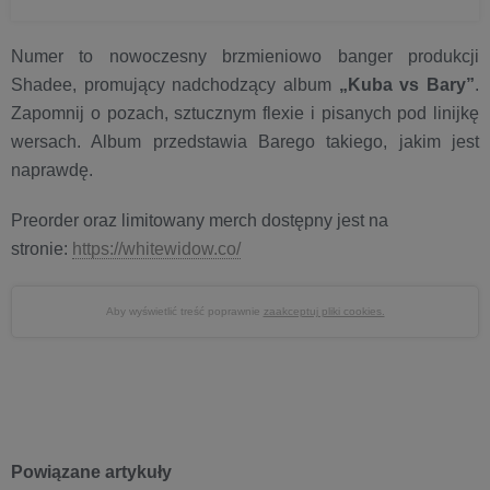
Numer to nowoczesny brzmieniowo banger produkcji
Shadee, promujący nadchodzący album
„Kuba vs Bary”
.
Zapomnij o pozach, sztucznym flexie i pisanych pod linijkę
wersach. Album przedstawia Barego takiego, jakim jest
naprawdę.
Preorder oraz limitowany merch dostępny jest na
stronie:
https://whitewidow.co/
Aby wyświetlić treść poprawnie
zaakceptuj pliki cookies.
Powiązane artykuły