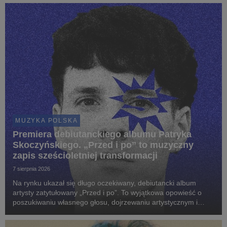
MUZYKA POLSKA
Premiera debiutanckiego albumu Patryka
Skoczyńskiego. „Przed i po” to muzyczny
zapis sześcioletniej transformacji
7 sierpnia 2026
Na rynku ukazał się długo oczekiwany, debiutancki album
artysty zatytułowany „Przed i po”. To wyjątkowa opowieść o
poszukiwaniu własnego głosu, dojrzewaniu artystycznym i
odnajdywaniu brzmienia, które najpełniej definiuje wrażliwość
młodego twórcy.