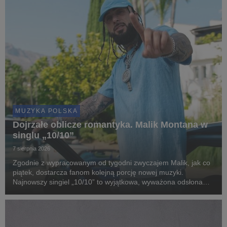
MUZYKA POLSKA
Dojrzałe oblicze romantyka. Malik Montana w
singlu „10/10”
7 sierpnia 2026
Zgodnie z wypracowanym od tygodni zwyczajem Malik, jak co
piątek, dostarcza fanom kolejną porcję nowej muzyki.
Najnowszy singiel „10/10” to wyjątkowa, wyważona odsłona
artysty, który w swoim stylu łączy nowoczesne brzmienia z
zaskakująco dojrzałą, romantyczną liryką.