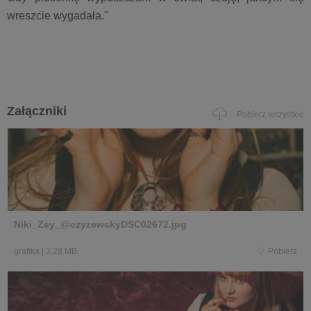
wreszcie wygadała."
Załączniki
Pobierz wszystkie
Niki_Zey_@czyzewskyDSC02672.jpg
grafika
|
3,28 MB
Pobierz