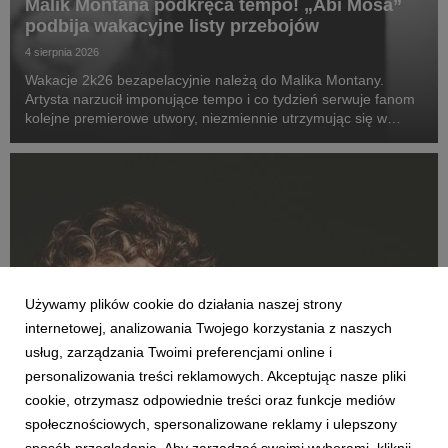
Malik Montana podkręca tempo! „Abi Mosa”
podbija wakacyjne listy przebojów
4 sierpnia 2026
Wakacje 2k26 bezapelacyjnie należą do Malika Montany.
Artysta narzucił imponujące tempo i co tydzień serwuje fanom
kolejne premierowe utwory, niezmiennie utrzymując się w
ścisłej czołówce notowań w serwisach streamingowych.
Najnowszy singiel „Abi Mosa” to bezkompromisowy...
Używamy plików cookie do działania naszej strony
internetowej, analizowania Twojego korzystania z naszych
usług, zarządzania Twoimi preferencjami online i
personalizowania treści reklamowych. Akceptując nasze pliki
MUZYKA POLSKA
cookie, otrzymasz odpowiednie treści oraz funkcje mediów
Oskar Cyms otwiera nowy rozdział. Singiel
społecznościowych, spersonalizowane reklamy i ulepszony
„Bez końca” to zapowiedź jego trzeciego