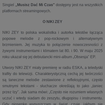
Singiel
„Musisz Dać Mi Czas"
dostępny jest na wszystkich
platformach streamingowych.
O NIKI ZEY
NIKI ZEY to polska wokalistka i autorka tekstów łącząca
popowe melodie z pop-rockowym i alternatywnym
brzmieniem. Jej muzyka to połączenie nowoczesności z
żywymi instrumentami i klimatem lat 80. i 90. W maju 2025
roku ukazał się jej debiutancki mini-album „Obsesja" EP.
Utwory NIKI ZEY miały premierę w radiu ESKA, a teledyski
trafiły do telewizji. Charakterystyczną cechą jej twórczości
są taneczne melodie zestawione z refleksyjnymi, często
smutnymi tekstami - słuchacze określają to jako „taniec
przez łzy". Jak sama mówi: „Często nie rozumiem własnych
uczuć i wtedy siadam do zeszytu, długopisu i instrumentu.
Gdy piosenkę wypuszczam w świat, czuję, jakbym się