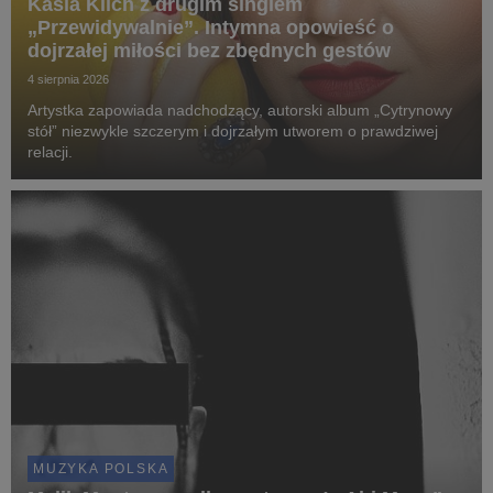
Kasia Klich z drugim singlem
„Przewidywalnie”. Intymna opowieść o
dojrzałej miłości bez zbędnych gestów
4 sierpnia 2026
Artystka zapowiada nadchodzący, autorski album „Cytrynowy
stół” niezwykle szczerym i dojrzałym utworem o prawdziwej
relacji.
MUZYKA POLSKA