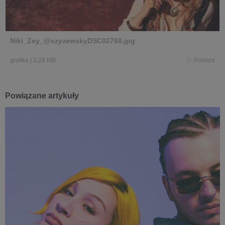
Niki_Zey_@czyzewskyDSC02768.jpg
grafika
|
3,28 MB
Pobierz
Powiązane artykuły