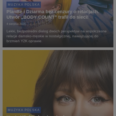
MUZYKA POLSKA
PlanBe i Dziarma bez cenzury o relacjach.
Utwór „BODY COUNT” trafił do sieci!
4 sierpnia 2026
Lekki, bezpośredni dialog dwóch perspektyw na współczesne
relacje damsko-męskie w nostalgicznej, nawiązującej do
brzmień Y2K oprawie.
MUZYKA POLSKA