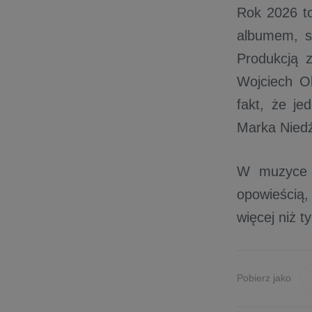
Rok 2026 t
albumem, s
Produkcją z
Wojciech O
fakt, że je
Marka Niedź
W muzyce R
opowieścią
więcej niż t
Pobierz jako