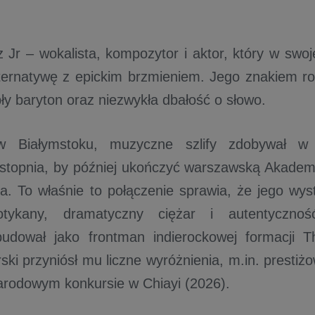
 Jr – wokalista, kompozytor i aktor, który w swoje
ternatywę z epickim brzmieniem. Jego znakiem r
pły baryton oraz niezwykła dbałość o słowo.
 Białymstoku, muzyczne szlify zdobywał w k
stopnia, by później ukończyć warszawską Akademi
a. To właśnie to połączenie sprawia, że jego wy
tykany, dramatyczny ciężar i autentycznoś
budował jako frontman indierockowej formacji T
ski przyniósł mu liczne wyróżnienia, m.in. prestiżo
rodowym konkursie w Chiayi (2026).