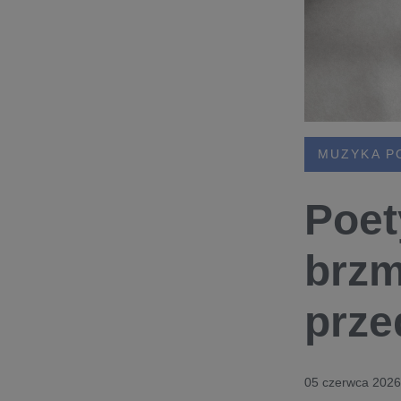
MUZYKA P
Poet
brzm
prze
05 czerwca 2026