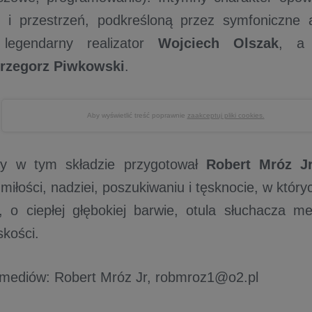
 i przestrzeń, podkreśloną przez symfoniczne 
 legendarny realizator
Wojciech Olszak
, a 
rzegorz Piwkowski
.
Aby wyświetlić treść poprawnie
zaakceptuj pliki cookies.
ry w tym składzie przygotował
Robert Mróz J
miłości, nadziei, poszukiwaniu i tęsknocie, w któ
y, o ciepłej głębokiej barwie, otula słuchacza me
skości.
 mediów: Robert Mróz Jr, robmroz1@o2.pl