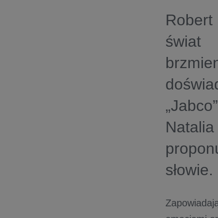
Robert
świat
brzmie
doświ
„Jabco
Natal
proponu
słowie.
Zapowiadają