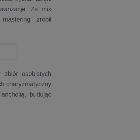
aranżacje. Za mix
mastering zrobił
r
zbiór osobistych
rych charyzmatyczny
lancholią, budując