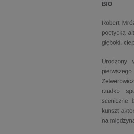
BIO
Robert Mróz
poetycką al
głęboki, cie
Urodzony w
pierwszego 
Zelwerowicz
rzadko spo
sceniczne 
kunszt aktor
na międzyna