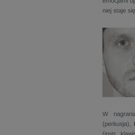
emocjami opo
niej staje s
W nagrania
(perkusja),
(instr. kla