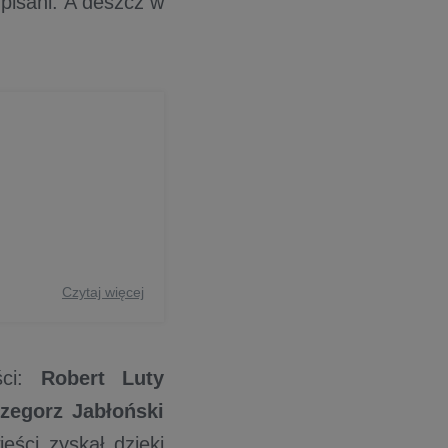
 pisani. A deszcz w
Czytaj więcej
iści:
Robert Luty
zegorz Jabłoński
eści zyskał dzięki