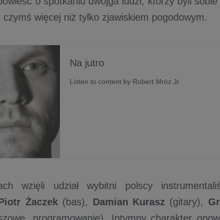
wieść o spotkaniu dwojga ludzi, którzy byli sobie
ię czymś więcej niż tylko zjawiskiem pogodowym.
Na jutro
Listen to content by Robert Mróz Jr.
ch wzięli udział wybitni polscy instrumental
Piotr Żaczek
(bas),
Damian Kurasz
(gitary),
Gr
wiszowe, programowanie). Intymny charakter opowi