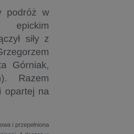
w podróż w
z epickim
czył siły z
rzegorzem
ta Górniak,
h). Razem
 opartej na
jowa i przepełniona