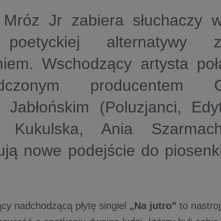
 Mróz Jr zabiera słuchaczy 
 poetyckiej alternatywy 
niem. Wschodzący artysta połą
adczonym producentem G
” Jabłońskim (Poluzjanci, Edy
ia Kukulska, Ania Szarmac
ją nowe podejście do piosenki
cy nadchodzącą płytę singiel
„Na jutro”
to nastro