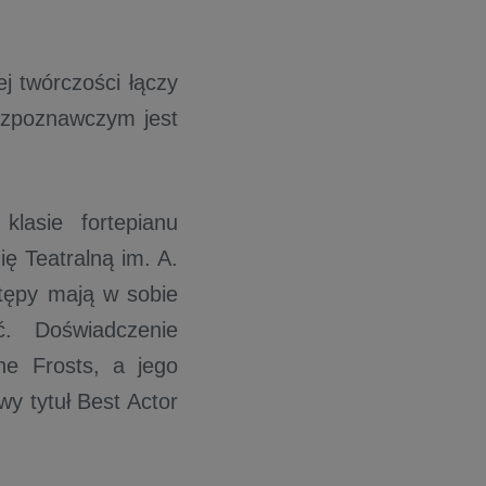
j twórczości łączy
ozpoznawczym jest
lasie fortepianu
ę Teatralną im. A.
stępy mają w sobie
ć. Doświadczenie
he Frosts, a jego
wy tytuł Best Actor