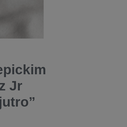
epickim
z Jr
jutro”