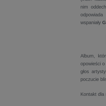
nim oddech
odpowiada
wspaniały
G
Album, któ
opowieści o 
głos artyst
poczucie bli
Kontakt dla