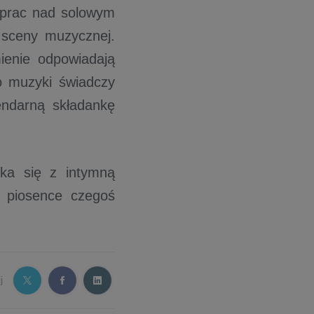
 prac nad solowym
 sceny muzycznej.
ienie odpowiadają
o muzyki świadczy
gendarną składankę
ka się z intymną
w piosence czegoś
j