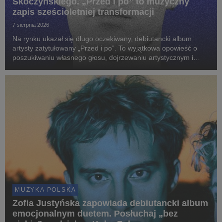
Skoczyńskiego. „Przed i po” to muzyczny
zapis sześcioletniej transformacji
7 sierpnia 2026
Na rynku ukazał się długo oczekiwany, debiutancki album
artysty zatytułowany „Przed i po”. To wyjątkowa opowieść o
poszukiwaniu własnego głosu, dojrzewaniu artystycznym i
odnajdywaniu brzmienia, które najpełniej definiuje wrażliwość
młodego twórcy.
MUZYKA POLSKA
Zofia Justyńska zapowiada debiutancki album
emocjonalnym duetem. Posłuchaj „bez