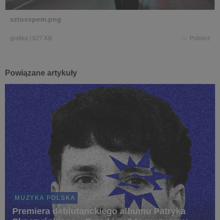
sztosspem.png
grafika
|
627 KB
Pobierz
Powiązane artykuły
MUZYKA POLSKA
Premiera debiutanckiego albumu Patryka