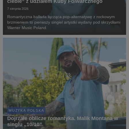
ciebie” z udziałem Kuby Folwarcznego
7 sierpnia 2026
Romantyczna ballada łącząca pop-alternatywę z rockowym
brzmieniem to pierwszy singiel artystki wydany pod skrzydłami
Warner Music Poland.
MUZYKA POLSKA
Dojrzałe oblicze romantyka. Malik Montana w
singlu „10/10”