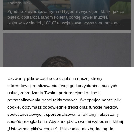
7 sierpnia 2026
Zgodnie z wypracowanym od tygodni zwyczajem Malik, jak co
piątek, dostarcza fanom kolejną porcję nowej muzyki.
Najnowszy singiel „10/10” to wyjątkowa, wyważona odsłona
artysty, który w swoim stylu łączy nowoczesne brzmienia z
zaskakująco dojrzałą, romantyczną liryką.
Używamy plików cookie do działania naszej strony
internetowej, analizowania Twojego korzystania z naszych
usług, zarządzania Twoimi preferencjami online i
personalizowania treści reklamowych. Akceptując nasze pliki
cookie, otrzymasz odpowiednie treści oraz funkcje mediów
MUZYKA POLSKA
społecznościowych, spersonalizowane reklamy i ulepszony
Funky Beatz prezentuje „ON MY MIND”,
sposób przeglądania. Aby zarządzać swoimi wyborami, kliknij
emocjonalną historię w klubowym brzmieniu
„Ustawienia plików cookie”. Pliki cookie niezbędne są do
7 sierpnia 2026