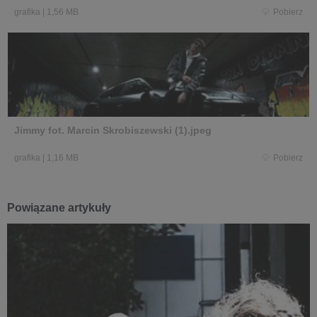
grafika
|
1,56 MB
Pobierz
Jimmy fot. Marcin Skrobiszewski (1).jpeg
grafika
|
1,16 MB
Pobierz
Powiązane artykuły