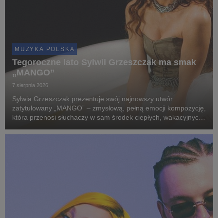
MUZYKA POLSKA
Tegoroczne lato Sylwii Grzeszczak ma smak
„MANGO”
7 sierpnia 2026
Sylwia Grzeszczak prezentuje swój najnowszy utwór
zatytułowany „MANGO” – zmysłową, pełną emocji kompozycję,
która przenosi słuchaczy w sam środek ciepłych, wakacyjnych
wspomnień. ​