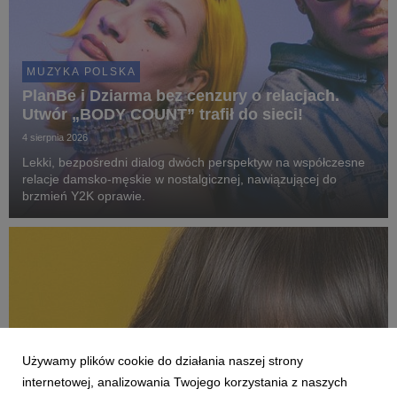
MUZYKA POLSKA
PlanBe i Dziarma bez cenzury o relacjach.
Utwór „BODY COUNT” trafił do sieci!
4 sierpnia 2026
Lekki, bezpośredni dialog dwóch perspektyw na współczesne
relacje damsko-męskie w nostalgicznej, nawiązującej do
brzmień Y2K oprawie.
Używamy plików cookie do działania naszej strony
internetowej, analizowania Twojego korzystania z naszych