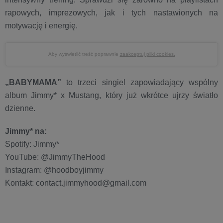
rapowych, imprezowych, jak i tych nastawionych na
motywację i energię.
Aby wyświetlić treść poprawnie
zaakceptuj pliki cookies.
„BABYMAMA”
to trzeci singiel zapowiadający wspólny
album Jimmy* x Mustang, który już wkrótce ujrzy światło
dzienne.
Jimmy* na:
Spotify: Jimmy*
YouTube: @JimmyTheHood
Instagram: @hoodboyjimmy
Kontakt: contact.jimmyhood@gmail.com