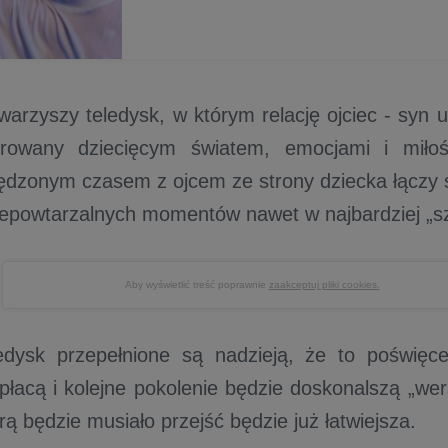
warzyszy teledysk, w którym relację ojciec - syn 
pirowany dziecięcym światem, emocjami i miło
ędzonym czasem z ojcem ze strony dziecka łączy s
iepowtarzalnych momentów nawet w najbardziej „s
Aby wyświetlić treść poprawnie
zaakceptuj pliki cookies.
edysk przepełnione są nadzieją, że to poświęce
opłacą i kolejne pokolenie będzie doskonalszą „wer
rą będzie musiało przejść będzie już łatwiejsza.