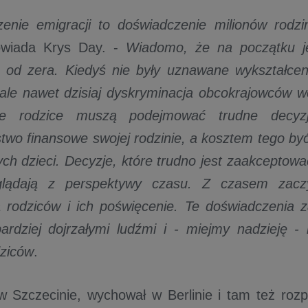
enie emigracji to doświadczenie milionów rodzi
wiada Krys Day. -
Wiadomo, że na początku jes
 od zera. Kiedyś nie były uznawane wykształceni
le nawet dzisiaj dyskryminacja obcokrajowców w
e rodzice muszą podejmować trudne decyzj
two finansowe swojej rodzinie, a kosztem tego b
ych dzieci. Decyzje, które trudno jest zaakceptow
glądają z perspektywy czasu. Z czasem zacz
 rodziców i ich poświęcenie. Te doświadczenia 
bardziej dojrzałymi ludźmi i - miejmy nadzieję -
ziców
.
 w Szczecinie, wychował w Berlinie i tam też roz