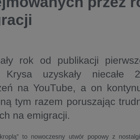
jmowanych przez r
racji
ały rok od publikacji pierwsz
 Krysa uzyskały niecałe 2
zeń na YouTube, a on kontyn
ną tym razem poruszając trudn
ch na emigracji.
 kroplą” to nowoczesny utwór popowy z nostalg