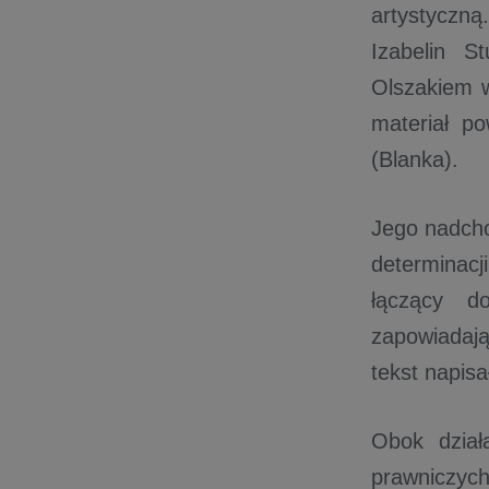
artystyczną
Izabelin S
Olszakiem 
materiał p
(Blanka).
Jego nadchod
determinac
łączący d
zapowiadają
tekst napisa
Obok dział
prawniczyc