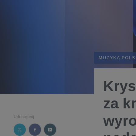
MUZYKA POLS
Krys
za k
wyro
Udostępnij