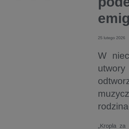
pode
emig
25 lutego 2026
W niec
utwory
odtwor
muzycz
rodzina
„Kropla za