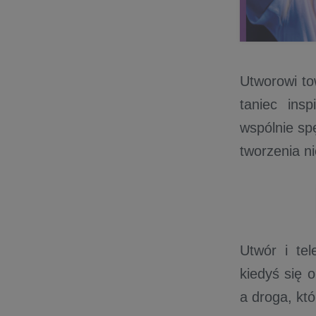
Utworowi to
taniec ins
wspólnie sp
tworzenia n
Utwór i tel
kiedyś się 
a droga, któ