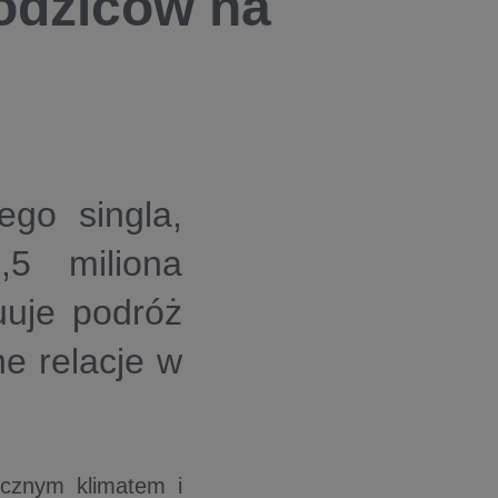
odziców na
ego singla,
,5 miliona
uuje podróż
e relacje w
icznym klimatem i