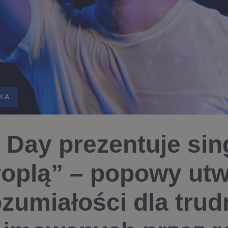
KA
 Day prezentuje sin
roplą” – popowy utw
zumiałości dla trud