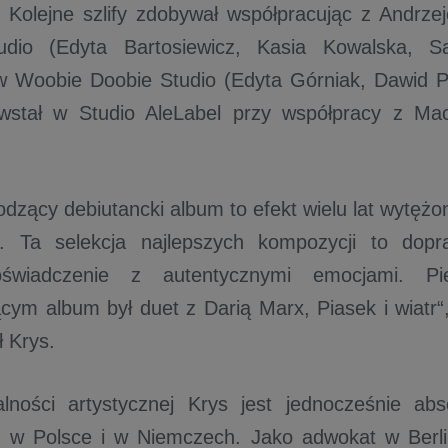
. Kolejne szlify zdobywał współpracując z Andr
tudio (Edyta Bartosiewicz, Kasia Kowalska, S
w Woobie Doobie Studio (Edyta Górniak, Dawid P
owstał w Studio AleLabel przy współpracy z Ma
zący debiutancki album to efekt wielu lat wytężon
ji. Ta selekcja najlepszych kompozycji to dopr
oświadczenie z autentycznymi emocjami. Pi
cym album był duet z Darią Marx, Piasek i wiatr“,
ł Krys.
alności artystycznej Krys jest jednocześnie ab
h w Polsce i w Niemczech. Jako adwokat w Berli