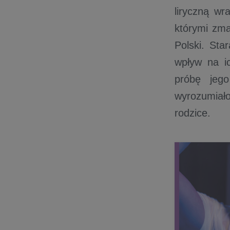
liryczną wr
którymi zma
Polski. Sta
wpływ na i
próbę jego
wyrozumiał
rodzice.