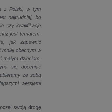
n z Polski, w tym
t najtrudniej, bo
e czy kwalifikacje
ciąż jest tematem.
e, jak zapewnić
yć mniej obecnym w
ać małym dzieciom,
yna się doceniać
zabieramy ze sobą
 lepszymi wersjami
począł swoją drogę