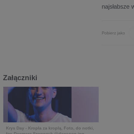
najsłabsze 
Pobierz jako
Załączniki
Krys Day - Kropla za kroplą, Foto, do notki,
for. Dagmara Szewczuk @dagsoon.jpg