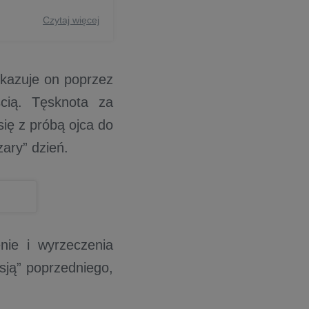
Czytaj więcej
ukazuje on poprzez
ścią. Tęsknota za
ię z próbą ojca do
zary” dzień.
nie i wyrzeczenia
sją” poprzedniego,