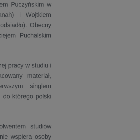
zejem Puczyńskim w
anah) i Wojtkiem
odsiadło). Obecny
ciejem Puchalskim
ej pracy w studiu i
acowany materiał,
erwszym singlem
 do którego polski
solwentem studiów
nie wspiera osoby