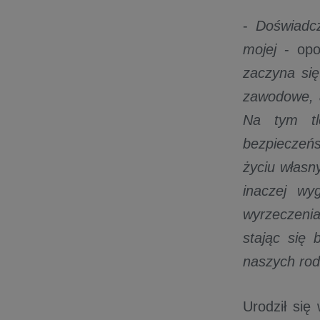
-
Doświadcz
mojej
- opo
zaczyna się
zawodowe, a
Na tym tl
bezpieczeńs
życiu własn
inaczej wy
wyrzeczenia
stając się 
naszych rod
Urodził się