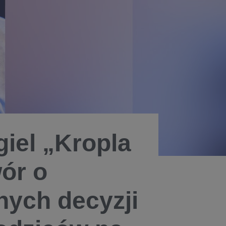
giel „Kropla
ór o
nych decyzji