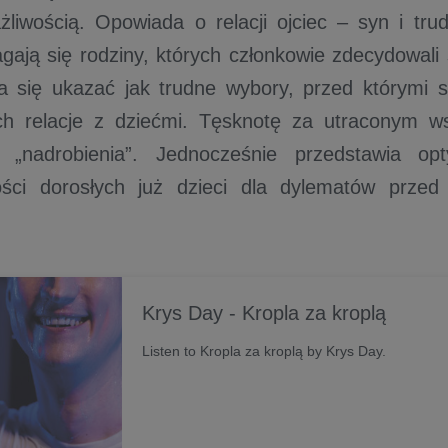
ażliwością. Opowiada o relacji ojciec – syn i tr
gają się rodziny, których członkowie zdecydowali 
ra się ukazać jak trudne wybory, przed którymi s
ch relacje z dziećmi. Tęsknotę za utraconym 
 „nadrobienia”. Jednocześnie przedstawia opt
ości dorosłych już dzieci dla dylematów przed 
Krys Day - Kropla za kroplą
Listen to Kropla za kroplą by Krys Day.