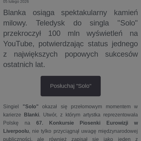
05 lutego 2026
Blanka osiąga spektakularny kamień
milowy. Teledysk do singla "Solo"
przekroczył 100 mln wyświetleń na
YouTube, potwierdzając status jednego
z największych popowych sukcesów
ostatnich lat.
Posłuchaj "Solo"
Singiel
"Solo"
okazał się przełomowym momentem w
karierze
Blanki
. Utwór, z którym artystka reprezentowała
Polskę na
67. Konkursie Piosenki Eurowizji w
Liverpoolu
, nie tylko przyciągnął uwagę międzynarodowej
publiczności, ale również zapisał się jako jeden z