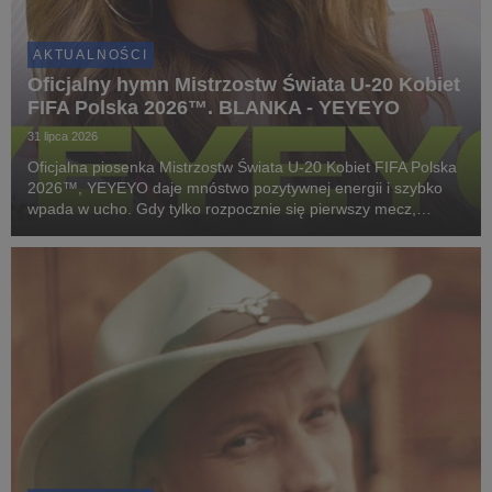
AKTUALNOŚCI
Oficjalny hymn Mistrzostw Świata U-20 Kobiet
FIFA Polska 2026™. BLANKA - YEYEYO
31 lipca 2026
Oficjalna piosenka Mistrzostw Świata U-20 Kobiet FIFA Polska
2026™, YEYEYO daje mnóstwo pozytywnej energii i szybko
wpada w ucho. Gdy tylko rozpocznie się pierwszy mecz,
wszystkich nas ogarnie piłkarska gorączka. To samo dotyczy
tego utworu!