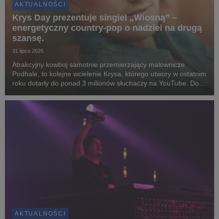
AKTUALNOŚCI
Krys Day prezentuje singiel „Wiosną” –
energetyczny country-pop o nadziei na drugą
szansę.
31 lipca 2026
Atrakcyjny kowboj samotnie przemierzający malownicze
Podhale, to kolejne wcielenie Krysa, którego utwory w ostatnim
roku dotarły do ponad 3 milionów słuchaczy na YouTube. Do
współpracy zaprosił czołówkę polskich instrumentalistów i
reżyserów.
AKTUALNOŚCI