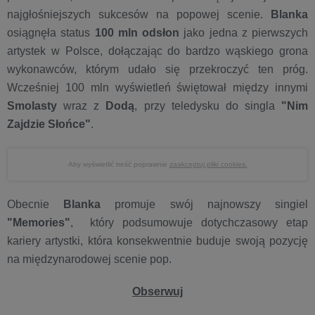
najgłośniejszych sukcesów na popowej scenie.
Blanka
osiągnęła status
100 mln odsłon
jako jedna z pierwszych
artystek w Polsce, dołączając do bardzo wąskiego grona
wykonawców, którym udało się przekroczyć ten próg.
Wcześniej 100 mln wyświetleń świętował między innymi
Smolasty
wraz z
Dodą
, przy teledysku do singla
"Nim
Zajdzie Słońce"
.
Aby wyświetlić treść poprawnie
zaakceptuj pliki cookies.
Obecnie
Blanka
promuje swój najnowszy singiel
"Memories"
, który podsumowuje dotychczasowy etap
kariery artystki, która konsekwentnie buduje swoją pozycję
na międzynarodowej scenie pop.
Obserwuj