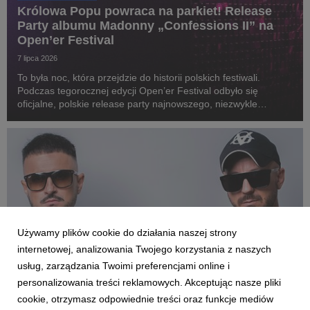
Królowa Popu powraca na parkiet! Release
Party albumu Madonny „Confessions II” na
Open’er Festival
7 lipca 2026
To była noc, która przejdzie do historii polskich festiwali.
Podczas tegorocznej edycji Open’er Festival odbyło się
oficjalne, polskie release party najnowszego, niezwykle
wyczekiwanego albumu Madonny „Confessions II” pod nazwą
„CLUB CONFESSIONS”. Gościem specjalnym wyda...
Używamy plików cookie do działania naszej strony
internetowej, analizowania Twojego korzystania z naszych
usług, zarządzania Twoimi preferencjami online i
personalizowania treści reklamowych. Akceptując nasze pliki
cookie, otrzymasz odpowiednie treści oraz funkcje mediów
AKTUALNOŚCI