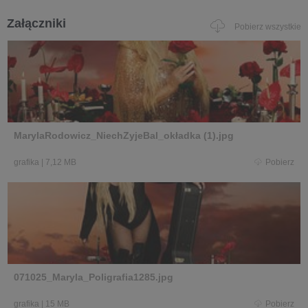
Załączniki
Pobierz wszystkie
MarylaRodowicz_NiechZyjeBal_okładka (1).jpg
grafika
|
7,12 MB
Pobierz
071025_Maryla_Poligrafia1285.jpg
grafika
|
15 MB
Pobierz