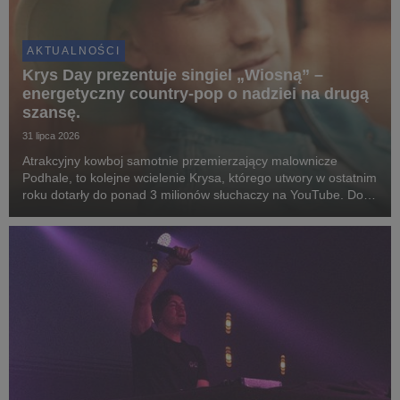
AKTUALNOŚCI
Krys Day prezentuje singiel „Wiosną” –
energetyczny country-pop o nadziei na drugą
szansę.
31 lipca 2026
Atrakcyjny kowboj samotnie przemierzający malownicze
Podhale, to kolejne wcielenie Krysa, którego utwory w ostatnim
roku dotarły do ponad 3 milionów słuchaczy na YouTube. Do
współpracy zaprosił czołówkę polskich instrumentalistów i
reżyserów.