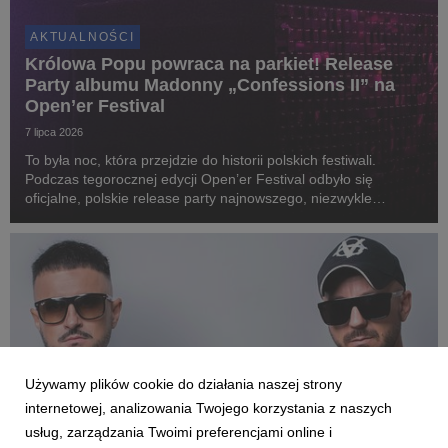
AKTUALNOŚCI
Królowa Popu powraca na parkiet! Release
Party albumu Madonny „Confessions II” na
Open’er Festival
7 lipca 2026
To była noc, która przejdzie do historii polskich festiwali.
Podczas tegorocznej edycji Open’er Festival odbyło się
oficjalne, polskie release party najnowszego, niezwykle
wyczekiwanego albumu Madonny „Confessions II” pod nazwą
„CLUB CONFESSIONS”. Gościem specjalnym wyda...
Używamy plików cookie do działania naszej strony
internetowej, analizowania Twojego korzystania z naszych
usług, zarządzania Twoimi preferencjami online i