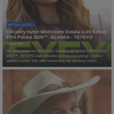
AKTUALNOŚCI
Oficjalny hymn Mistrzostw Świata U-20 Kobiet
FIFA Polska 2026™. BLANKA - YEYEYO
31 lipca 2026
Oficjalna piosenka Mistrzostw Świata U-20 Kobiet FIFA Polska
2026™, YEYEYO daje mnóstwo pozytywnej energii i szybko
wpada w ucho. Gdy tylko rozpocznie się pierwszy mecz,
wszystkich nas ogarnie piłkarska gorączka. To samo dotyczy
tego utworu!