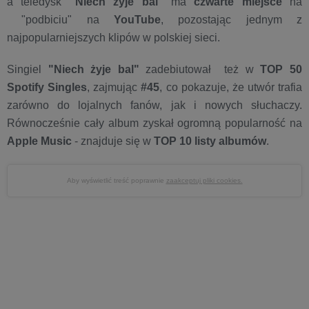
a teledysk
"Niech żyje bal"
ma
czwarte miejsce
na
"podbiciu" na
YouTube
, pozostając jednym z
najpopularniejszych klipów w polskiej sieci.
Singiel
"Niech żyje bal"
zadebiutował też w
TOP 50
Spotify Singles
, zajmując
#45
, co pokazuje, że utwór trafia
zarówno do lojalnych fanów, jak i nowych słuchaczy.
Równocześnie cały album zyskał ogromną popularność na
Apple Music
- znajduje się w
TOP 10 listy albumów
.
Aby wyświetlić treść poprawnie
zaakceptuj pliki cookies.