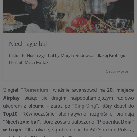
Niech żyje bal
Listen to Niech żyje bal by Maryla Rodowicz, Błażej Król, Igor
Herbut, Misia Furtak.
Czytaj więcej
Singiel
"Remedium"
właśnie awansował na
20. miejsce
Airplay
, stając się drugim najpopularniejszym radiowo
utworem z albumu - zaraz po
"Sing-Sing"
, który dotarł do
Top10
. Równocześnie alternatywne rozgłośnie promują
"Niech żyje bal"
, które zostało ogłoszone
"Piosenką Dnia"
w Trójce
. Oba utwory są obecnie w Top50 Shazam Polska,