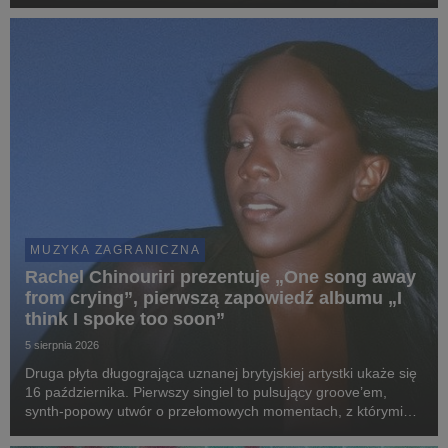
największej w karierze trasy po Wielkiej Brytanii i Europie.
MUZYKA ZAGRANICZNA
Rachel Chinouriri prezentuje „One song away
from crying”, pierwszą zapowiedź albumu „I
think I spoke too soon”
5 sierpnia 2026
Druga płyta długogrająca uznanej brytyjskiej artystki ukaże się
16 października. Pierwszy singiel to pulsujący groove’em,
synth-popowy utwór o przełomowych momentach, z którymi
mierzy się każdy z nas.