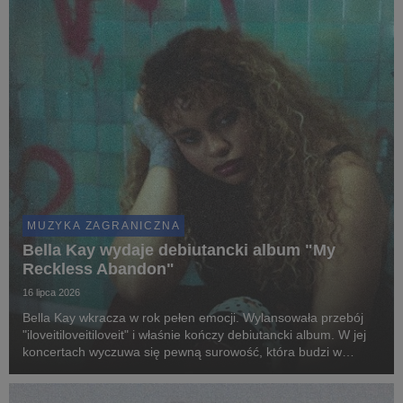
MUZYKA ZAGRANICZNA
Bella Kay wydaje debiutancki album "My
Reckless Abandon"
16 lipca 2026
Bella Kay wkracza w rok pełen emocji. Wylansowała przebój
"iloveitiloveitiloveit" i właśnie kończy debiutancki album. W jej
koncertach wyczuwa się pewną surowość, która budzi w
widzach autentyczne emocje.