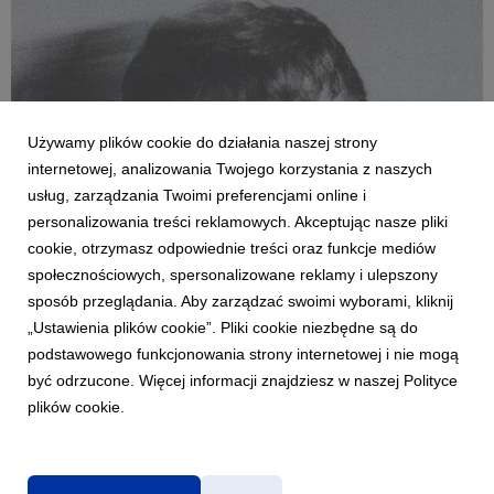
Używamy plików cookie do działania naszej strony
internetowej, analizowania Twojego korzystania z naszych
usług, zarządzania Twoimi preferencjami online i
personalizowania treści reklamowych. Akceptując nasze pliki
cookie, otrzymasz odpowiednie treści oraz funkcje mediów
MUZYKA ZAGRANICZNA
społecznościowych, spersonalizowane reklamy i ulepszony
Teddy Swims z głębi serca o rozstaniu. "Break
sposób przeglądania. Aby zarządzać swoimi wyborami, kliknij
Up in Reverse" najsmutniejszą piosenką lata
„Ustawienia plików cookie”. Pliki cookie niezbędne są do
13 lipca 2026
podstawowego funkcjonowania strony internetowej i nie mogą
Nominowany do Grammy, zdobywca diamentowej płyty,
być odrzucone. Więcej informacji znajdziesz w naszej Polityce
supergwiazdor - Teddy Swims - zaprezentował swój
plików cookie.
najbardziej wrażliwy singiel w karierze. Przepełniony miłością
utwór nosi tytuł "Break Up in Reverse", a opowiada o
rozstaniu, którego motywem nie jest żal ani uraza, lecz ...