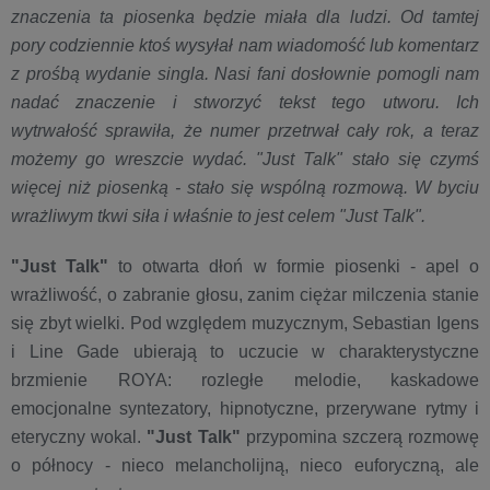
znaczenia ta piosenka będzie miała dla ludzi. Od tamtej
pory codziennie ktoś wysyłał nam wiadomość lub komentarz
z prośbą wydanie singla. Nasi fani dosłownie pomogli nam
nadać znaczenie i stworzyć tekst tego utworu. Ich
wytrwałość sprawiła, że numer przetrwał cały rok, a teraz
możemy go wreszcie wydać. "Just Talk" stało się czymś
więcej niż piosenką - stało się wspólną rozmową. W byciu
wrażliwym tkwi siła i właśnie to jest celem "Just Talk".
"Just Talk"
to otwarta dłoń w formie piosenki - apel o
wrażliwość, o zabranie głosu, zanim ciężar milczenia stanie
się zbyt wielki. Pod względem muzycznym, Sebastian Igens
i Line Gade ubierają to uczucie w charakterystyczne
brzmienie ROYA: rozległe melodie, kaskadowe
emocjonalne syntezatory, hipnotyczne, przerywane rytmy i
eteryczny wokal.
"Just Talk"
przypomina szczerą rozmowę
o północy - nieco melancholijną, nieco euforyczną, ale