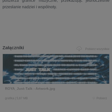
poszerza granice muzyczne, przekazując jednocześnie
przesłanie nadziei i wspólnoty.
Załączniki
Pobierz wszystkie
ROYA_Just-Talk - Artwork.jpg
grafika
|
5,87 MB
Pobierz