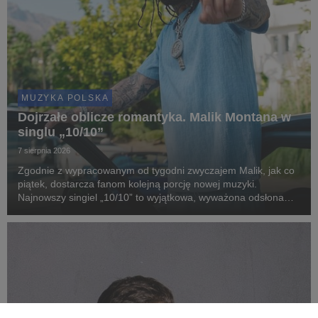
MUZYKA POLSKA
Dojrzałe oblicze romantyka. Malik Montana w
singlu „10/10”
7 sierpnia 2026
Zgodnie z wypracowanym od tygodni zwyczajem Malik, jak co
piątek, dostarcza fanom kolejną porcję nowej muzyki.
Najnowszy singiel „10/10” to wyjątkowa, wyważona odsłona
artysty, który w swoim stylu łączy nowoczesne brzmienia z
zaskakująco dojrzałą, romantyczną liryką.