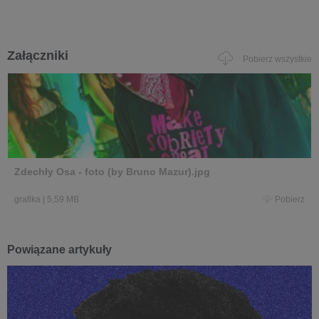
Załączniki
Pobierz wszystkie
Zdechły Osa - foto (by Bruno Mazur).jpg
grafika
|
5,59 MB
Pobierz
Powiązane artykuły