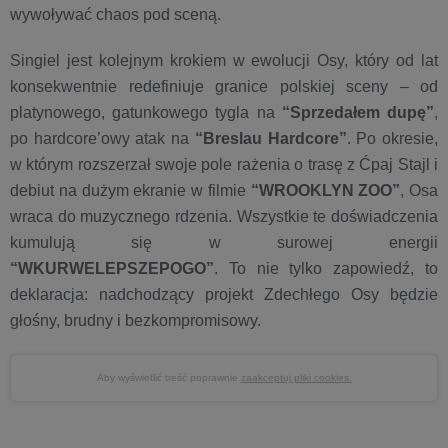
wywoływać chaos pod sceną.
Singiel jest kolejnym krokiem w ewolucji Osy, który od lat
konsekwentnie redefiniuje granice polskiej sceny – od
platynowego, gatunkowego tygla na
“Sprzedałem dupę”
,
po hardcore’owy atak na
“Breslau Hardcore”
. Po okresie,
w którym rozszerzał swoje pole rażenia o trasę z Ćpaj Stajl i
debiut na dużym ekranie w filmie
“WROOKLYN ZOO”
, Osa
wraca do muzycznego rdzenia. Wszystkie te doświadczenia
kumulują się w surowej energii
“WKURWELEPSZEPOGO”
. To nie tylko zapowiedź, to
deklaracja: nadchodzący projekt Zdechłego Osy będzie
głośny, brudny i bezkompromisowy.
Aby wyświetlić treść poprawnie
zaakceptuj pliki cookies.