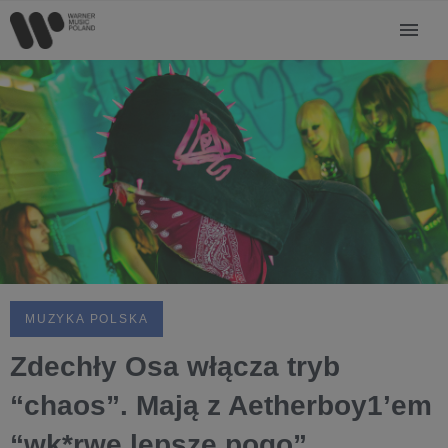
MUZYKA POLSKA
Zdechły Osa włącza tryb
“chaos”. Mają z Aetherboy1’em
“wk*rwe lepsze pogo”