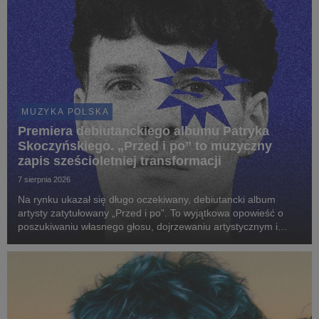
MUZYKA POLSKA
Premiera debiutanckiego albumu Patryka
Skoczyńskiego. „Przed i po” to muzyczny
zapis sześcioletniej transformacji
7 sierpnia 2026
Na rynku ukazał się długo oczekiwany, debiutancki album
artysty zatytułowany „Przed i po”. To wyjątkowa opowieść o
poszukiwaniu własnego głosu, dojrzewaniu artystycznym i
odnajdywaniu brzmienia, które najpełniej definiuje wrażliwość
młodego twórcy.