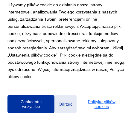
Używamy plików cookie do działania naszej strony
internetowej, analizowania Twojego korzystania z naszych
usług, zarządzania Twoimi preferencjami online i
personalizowania treści reklamowych. Akceptując nasze pliki
cookie, otrzymasz odpowiednie treści oraz funkcje mediów
MUZYKA POLSKA
społecznościowych, spersonalizowane reklamy i ulepszony
Funky Beatz prezentuje „ON MY MIND”,
sposób przeglądania. Aby zarządzać swoimi wyborami, kliknij
emocjonalną historię w klubowym brzmieniu
„Ustawienia plików cookie”. Pliki cookie niezbędne są do
7 sierpnia 2026
podstawowego funkcjonowania strony internetowej i nie mogą
Polski DJ i producent Funky Beatz z najnowszym utworem „ON
być odrzucone. Więcej informacji znajdziesz w naszej Polityce
MY MIND”. To wyrazista kompozycja łącząca emocjonalną
plików cookie.
głębię z taneczną energią, która ma wszelkie argumenty, by
stać się kolejnym viralowym hitem w dorobku artysty.
Zaakceptuj
Polityka plików
Odrzuć
wszystkie
cookies
Polityka prywatności
|
Klauzula RODO