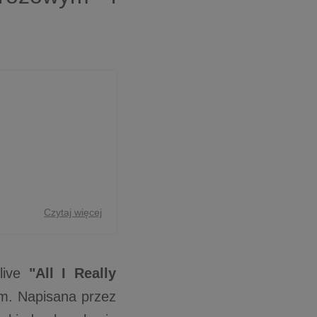
Czytaj więcej
 live
"All I Really
m. Napisana przez