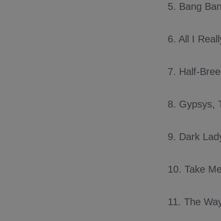
5. Bang Ba
6. All I Rea
7. Half-Bre
8. Gypsys, 
9. Dark Lad
10. Take M
11. The Way