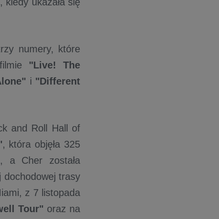
 kiedy ukazała się
rzy numery, które
filmie
"Live! The
Alone"
i
"Different
k and Roll Hall of
"
, która objęła 325
, a Cher została
j dochodowej trasy
ami, z 7 listopada
well Tour"
oraz na