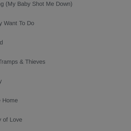
ng (My Baby Shot Me Down)
lly Want To Do
ed
Tramps & Thieves
y
e Home
 of Love