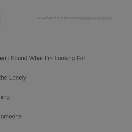
Aby wyświetlić treść poprawnie
zaakceptuj pliki cookies.
aven’t Found What I’m Looking For
the Lonely
hing
 Someone