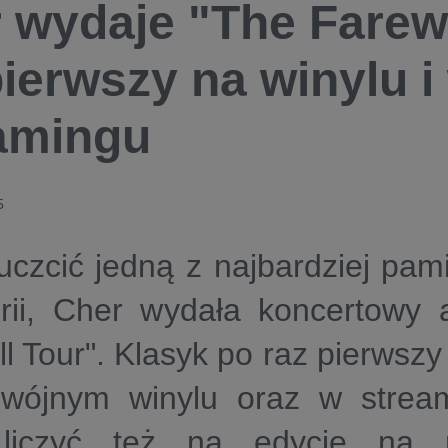
 wydaje "The Farewe
pierwszy na winylu i
amingu
5
czcić jedną z najbardziej pami
orii, Cher wydała koncertowy
l Tour". Klasyk po raz pierwszy
wójnym winylu oraz w stream
liczyć też na edycję na 