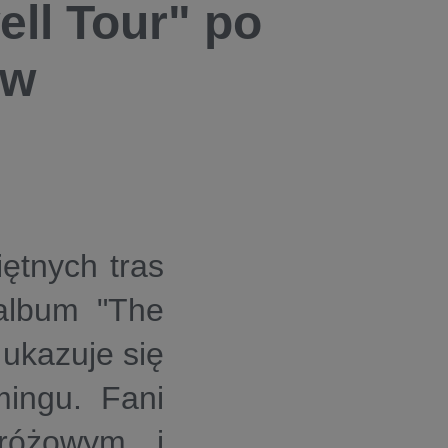
ll Tour" po
 w
ętnych tras
 album "The
 ukazuje się
ingu. Fani
różowym i