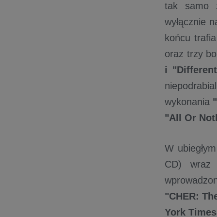
tak samo z
wyłącznie n
końcu trafi
oraz trzy b
i "Differe
niepodrab
wykonania
"All Or Not
W ubiegły
CD) wraz
wprowadzon
"CHER: The
York Times