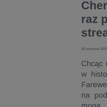
Cher
raz 
stre
26 września 202
Chcąc u
w hist
Farewel
na pod
mogą 