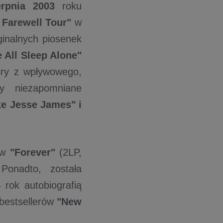
erpnia 2003
roku
 Farewell Tour"
w
ginalnych piosenek
 All Sleep Alone"
ory z wpływowego,
by niezapomniane
ike Jesse James" i
aw
"Forever"
(2LP,
Ponadto, została
rok autobiografią
y bestsellerów
"New