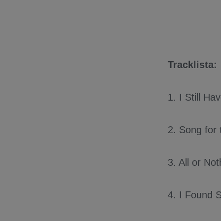
Tracklista:
1. I Still H
2. Song for 
3. All or Not
4. I Found