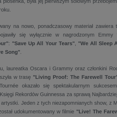
 piosenka, była jej pierwszym solowym przebojem,
roku.
wany na nowo, ponadczasowy materiał zawiera t
pojawiły się wyłącznie w nagrodzonym Emmy 
our"
:
"Save Up All Your Tears"
,
"We All Sleep 
ve Song"
.
, laureatka Oscara i Grammy oraz członkini Roc
szyła w trasę
"Living Proof: The Farewell Tour
Tournée okazało się spektakularnym sukcesem
Księgi Rekordów Guinnessa za sprawą Najbardzie
 artystki. Jeden z tych niezapomnianych show, z Mi
został udokumentowany w filmie
"Live! The Fare