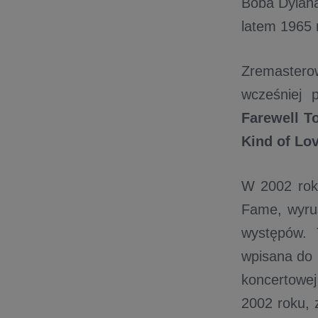
Boba Dylana
latem 1965 
Zremastero
wcześniej 
Farewell T
Kind of Lo
W 2002 roku
Fame, wyru
występów. 
wpisana do 
koncertowej
2002 roku, 