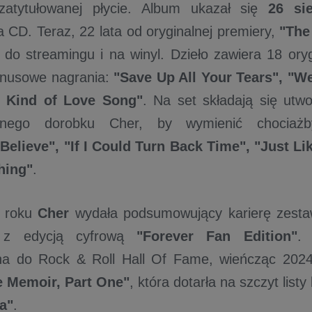
atytułowanej płycie. Album ukazał się
26 si
a CD. Teraz, 22 lata od oryginalnej premiery,
"The
a do streamingu i na winyl. Dzieło zawiera 18 ory
onusowe nagrania:
"Save Up All Your Tears", "We
nt Kind of Love Song"
. Na set składają się utw
ialnego dorobku Cher, by wymienić chociaż
"Believe", "If I Could Turn Back Time", "Just L
hing"
.
m roku
Cher
wydała podsumowujący karierę zest
 z edycją cyfrową
"Forever Fan Edition"
. 
a do Rock & Roll Hall Of Fame, wieńcząc 2024 
 Memoir, Part One"
, która dotarła na szczyt list
a"
.