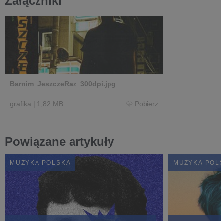
Załączniki
Barnim_JeszczeRaz_300dpi.jpg
grafika
|
1,82 MB
Pobierz
Powiązane artykuły
MUZYKA POLSKA
MUZYKA POL