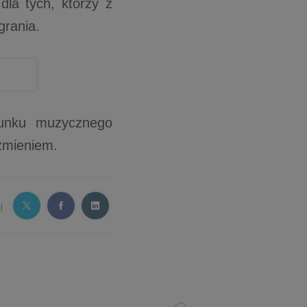
dla tych, którzy z
grania.
runku muzycznego
zmieniem.
j