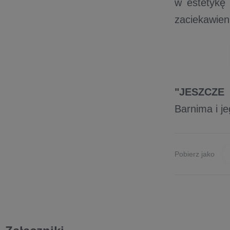
w estetykę
zaciekawien
"JESZCZE
Barnima i j
Pobierz jako