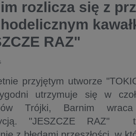
im rozlicza się z pr
hodelicznym kawał
SZCZE RAZ"
5
tnie przyjętym utworze "TOKIO
tygodni utrzymuje się w czo
ojów Trójki, Barnim wra
zycją. "JESZCZE RAZ" to
enie z błędami przeszłości, w k