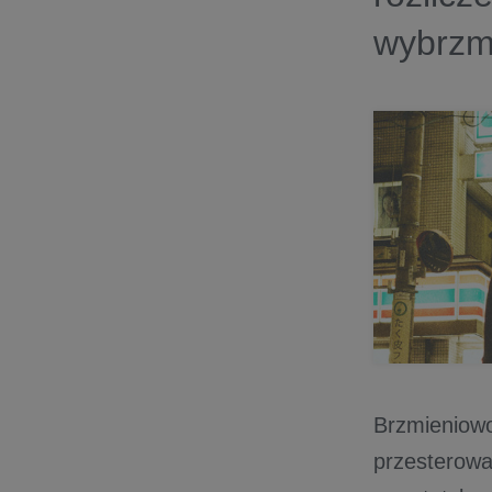
wybrzmi
Brzmieniowo
przesterowa