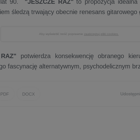
 lat 90.
"JESZCZE RAZ"
to propozycja idealna 
iem śledzą trwający obecnie renesans gitarowego 
Aby wyświetlić treść poprawnie
zaakceptuj pliki cookies.
 RAZ"
potwierdza konsekwencję obranego kie
ego fascynację alternatywnym, psychodelicznym br
Udostępni
PDF
DOCX