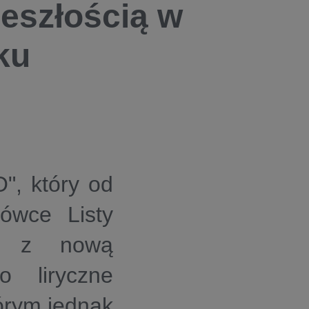
zeszłością w
ku
", który od
łówce Listy
ca z nową
 liryczne
tórym jednak