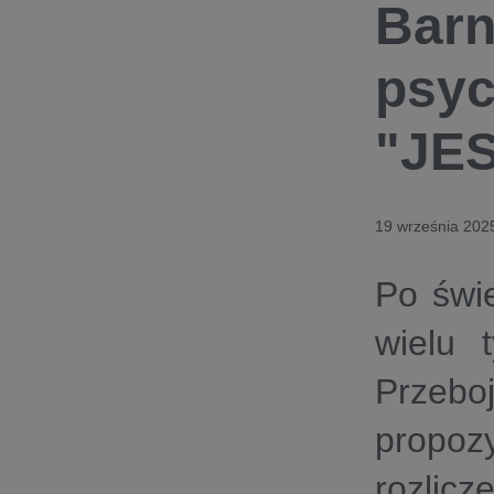
Barn
psyc
"JE
19 września 202
Po świe
wielu 
Przeb
propo
rozlicz