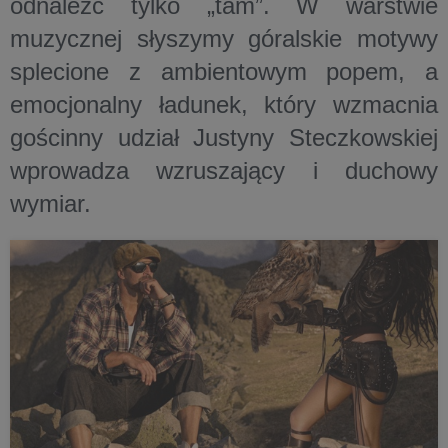
odnaleźć tylko „tam”. W warstwie
muzycznej słyszymy góralskie motywy
splecione z ambientowym popem, a
emocjonalny ładunek, który wzmacnia
gościnny udział Justyny Steczkowskiej
wprowadza wzruszający i duchowy
wymiar.