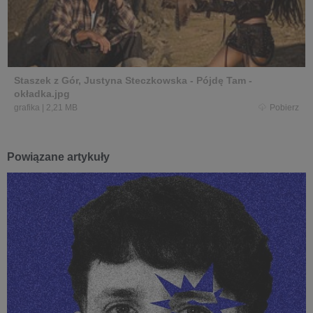
Staszek z Gór, Justyna Steczkowska - Pójdę Tam -
okładka.jpg
grafika
|
2,21 MB
Pobierz
Powiązane artykuły