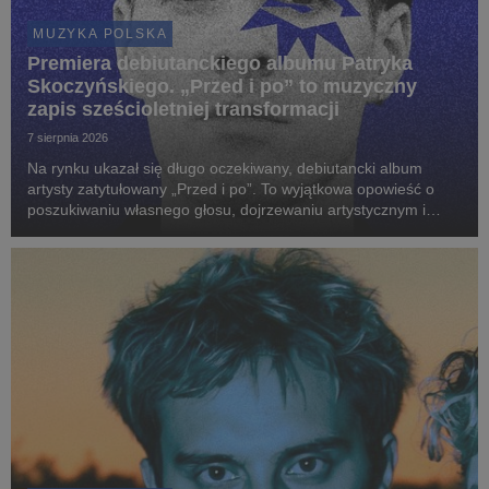
MUZYKA POLSKA
Premiera debiutanckiego albumu Patryka
Skoczyńskiego. „Przed i po” to muzyczny
zapis sześcioletniej transformacji
7 sierpnia 2026
Na rynku ukazał się długo oczekiwany, debiutancki album
artysty zatytułowany „Przed i po”. To wyjątkowa opowieść o
poszukiwaniu własnego głosu, dojrzewaniu artystycznym i
odnajdywaniu brzmienia, które najpełniej definiuje wrażliwość
młodego twórcy.