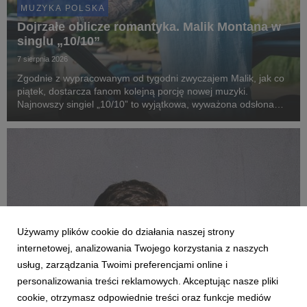
MUZYKA POLSKA
Dojrzałe oblicze romantyka. Malik Montana w
singlu „10/10”
7 sierpnia 2026
Zgodnie z wypracowanym od tygodni zwyczajem Malik, jak co
piątek, dostarcza fanom kolejną porcję nowej muzyki.
Najnowszy singiel „10/10” to wyjątkowa, wyważona odsłona
artysty, który w swoim stylu łączy nowoczesne brzmienia z
zaskakująco dojrzałą, romantyczną liryką.
Używamy plików cookie do działania naszej strony
internetowej, analizowania Twojego korzystania z naszych
usług, zarządzania Twoimi preferencjami online i
personalizowania treści reklamowych. Akceptując nasze pliki
cookie, otrzymasz odpowiednie treści oraz funkcje mediów
MUZYKA POLSKA