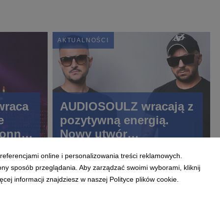
AKTUALNOŚCI
wraca
AUDIOSOULZ wracają z
e
pozytywną energią.
donny
Nowy utwór
na
„PROMISE”
referencjami online i personalizowania treści reklamowych.
ony sposób przeglądania. Aby zarządzać swoimi wyborami, kliknij
ej informacji znajdziesz w naszej Polityce plików cookie.