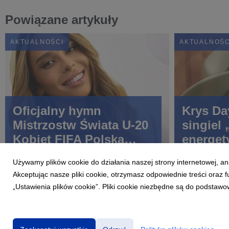
Powiązane artykuły
AKTUALNOŚCI
AKTUALNOŚC
Oficjalny hymn
Krys Da
Mistrzostw Świata U-20
singiel
Kobiet FIFA Polska
energet
2026™. BLANKA -
pop o n
Używamy plików cookie do działania naszej strony internetowej, an
YEYEYO
szansę.
Akceptując nasze pliki cookie, otrzymasz odpowiednie treści oraz
„Ustawienia plików cookie”. Pliki cookie niezbędne są do podstawo