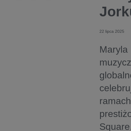
Jork
22 lipca 2025
Maryl
muzycz
globa
celebr
ramach
presti
Square