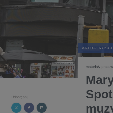
AKTUALNOŚCI
materiały prasow
Mary
Spot
Udostępnij
muzy