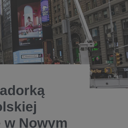
adorką
lskiej
e w Nowym