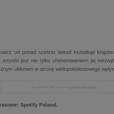
wicz od ponad sześciu dekad kształtuje krajobraz
 artystki jest nie tylko uhonorowaniem jej niezwy
cznym ukłonem w stronę wielopokoleniowego wpływu
Aby wyświetlić treść poprawnie
zaakceptuj pliki cookies.
prasowe: Spotify Poland.