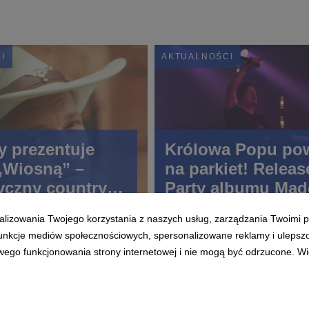
I
AKTUALNOŚCI
y prezentuje
Królowa Popu po
 „Wiosną” –
na parkiet! Releas
yczny country-
Party albumu Ma
adziei na drugą
„Confessions II” 
alizowania Twojego korzystania z naszych usług, zarządzania Twoimi p
Open’er Festival
 funkcje mediów społecznościowych, spersonalizowane reklamy i ulepsz
wego funkcjonowania strony internetowej i nie mogą być odrzucone. Więc