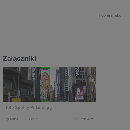
Pobierz jako
Załączniki
foto Spotify Poland.jpg
grafika
|
12,8 MB
Pobierz