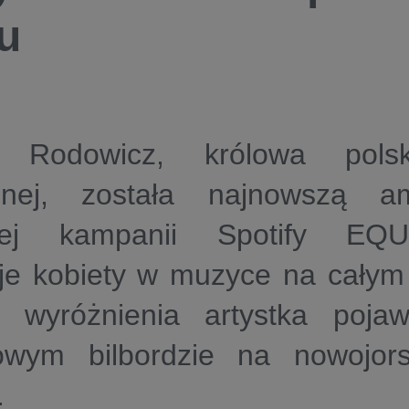
u
a Rodowicz, królowa polsk
nej, została najnowszą a
lnej kampanii Spotify EQU
uje kobiety w muzyce na całym
 wyróżnienia artystka pojaw
żowym bilbordzie na nowojor
.