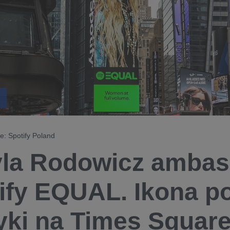
e: Spotify Poland
la Rodowicz ambas
ify EQUAL. Ikona po
ki na Times Squar