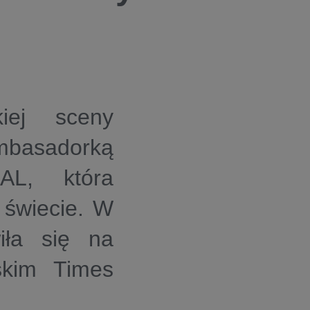
iej sceny
mbasadorką
AL, która
 świecie. W
iła się na
skim Times