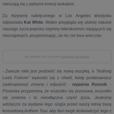
mieszają się z pełnymi emocji wokalem.
Za reżyserię nakręconego w Los Angeles teledysku
odpowiada
Kat White
. Wideo przygląda się ulotnej naturze
naszego życia poprzez intymny mikrokosmos mijających się
nieznajomych, przypominając, że nic nie trwa wiecznie.
Aby wyświetlić treść poprawnie
zaakceptuj pliki cookies.
-
Zawsze miło jest podzielić się nową muzyką, a "Nothing
Lasts Forever" wywodzi się z chwili, kiedy postanawiasz
zaakceptować zmianę i odpuścić
-
wyjaśnia Rzeznik
. -
Piosenka przypomina, że wszystko się przesuwa, wszystko
się zmienia i to nieodłączna część życia. Jesteśmy
wdzięczni za wydanie tego singla przed naszą letnią trasą
koncertową Anthem Tour, aby fani mogli doświadczyć tego z