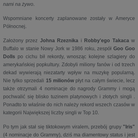
nami na żywo
.
Wspomniane koncerty zaplanowane zostały w Ameryce
Północnej.
Założony przez
Johna Rzeznika
i
Robby'ego Takaca
w
Buffalo w stanie Nowy Jork w 1986 roku, zespół
Goo Goo
Dolls
po cichu bił rekordy, wnosząc kolejne szlagiery do
amerykańskiej popkultury. Zdobyli miliony fanów i od trzech
dekad wywierają niezatarty wpływ na muzykę popularną.
Nie tylko sprzedali
15 milionów
płyt na całym świecie, lecz
także otrzymali 4 nominacje do nagrody Grammy i mogą
pochwalić się blisko tuzinem platynowych i złotych singli .
Ponadto to właśnie do nich należy rekord wszech czasów w
kategorii Największej liczby singli w Top 10.
Po tym jak stał się tiktokowym viralem, przebój grupy
"Iris"
(4 nominacje do Grammy), dziś ma diamentowy status i jest