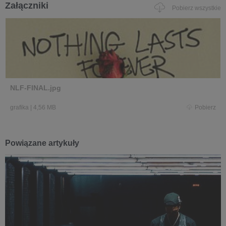
Załączniki
Pobierz wszystkie
NLF-FINAL.jpg
grafika
|
4,56 MB
Pobierz
Powiązane artykuły