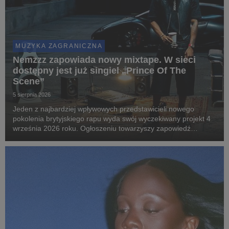
MUZYKA ZAGRANICZNA
Nemzzz zapowiada nowy mixtape. W sieci
dostępny jest już singiel „Prince Of The
Scene”
5 sierpnia 2026
Jeden z najbardziej wpływowych przedstawicieli nowego
pokolenia brytyjskiego rapu wyda swój wyczekiwany projekt 4
września 2026 roku. Ogłoszeniu towarzyszy zapowiedź
największej w karierze trasy po Wielkiej Brytanii i Europie.