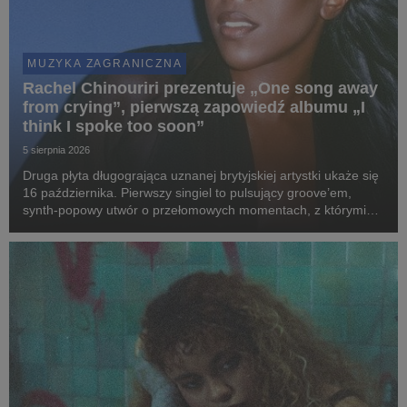
MUZYKA ZAGRANICZNA
Rachel Chinouriri prezentuje „One song away
from crying”, pierwszą zapowiedź albumu „I
think I spoke too soon”
5 sierpnia 2026
Druga płyta długogrająca uznanej brytyjskiej artystki ukaże się
16 października. Pierwszy singiel to pulsujący groove’em,
synth-popowy utwór o przełomowych momentach, z którymi
mierzy się każdy z nas.