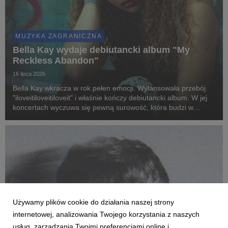
MUZYKA ZAGRANICZNA
Bella Kay wydaje debiutancki album "My
Reckless Abandon"
16 lipca 2026
Bella Kay wkracza w rok pełen emocji. Wylansowała przebój
"iloveitiloveitiloveit" i właśnie kończy debiutancki album. W jej
koncertach wyczuwa się pewną surowość, która budzi w
widzach autentyczne emocje.
Używamy plików cookie do działania naszej strony
internetowej, analizowania Twojego korzystania z naszych
usług, zarządzania Twoimi preferencjami online i