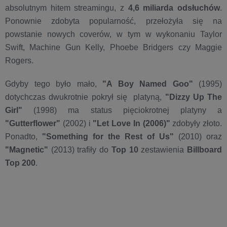
absolutnym hitem streamingu, z
4,6 miliarda odsłuchów
.
Ponownie zdobyta popularność, przełożyła się na
powstanie nowych coverów, w tym w wykonaniu Taylor
Swift, Machine Gun Kelly, Phoebe Bridgers czy Maggie
Rogers.
Gdyby tego było mało,
"A Boy Named Goo"
(1995)
dotychczas dwukrotnie pokrył się platyną,
"Dizzy Up The
Girl"
(1998) ma status pięciokrotnej platyny a
"Gutterflower"
(2002) i
"Let Love In (2006)"
zdobyły złoto.
Ponadto,
"Something for the Rest of Us"
(2010) oraz
"Magnetic"
(2013) trafiły do
Top 10
zestawienia
Billboard
Top 200
.