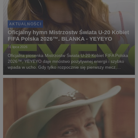
AKTUALNOŚCI
Oficjalny hymn Mistrzostw Świata U-20 Kobiet
FIFA Polska 2026™. BLANKA - YEYEYO
31 lipca 2026
Oficjalna piosenka Mistrzostw Świata U-20 Kobiet FIFA Polska
2026™, YEYEYO daje mnóstwo pozytywnej energii i szybko
wpada w ucho. Gdy tylko rozpocznie się pierwszy mecz,
wszystkich nas ogarnie piłkarska gorączka. To samo dotyczy
tego utworu!