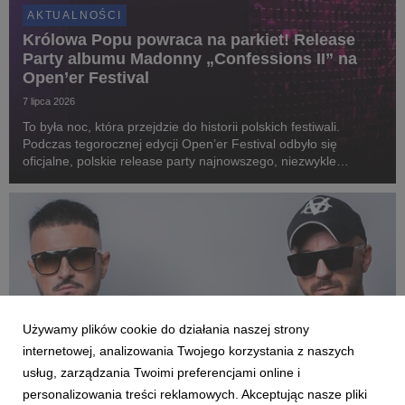
AKTUALNOŚCI
Królowa Popu powraca na parkiet! Release
Party albumu Madonny „Confessions II” na
Open’er Festival
7 lipca 2026
To była noc, która przejdzie do historii polskich festiwali.
Podczas tegorocznej edycji Open’er Festival odbyło się
oficjalne, polskie release party najnowszego, niezwykle
wyczekiwanego albumu Madonny „Confessions II” pod nazwą
„CLUB CONFESSIONS”. Gościem specjalnym wyda...
Używamy plików cookie do działania naszej strony
internetowej, analizowania Twojego korzystania z naszych
usług, zarządzania Twoimi preferencjami online i
personalizowania treści reklamowych. Akceptując nasze pliki