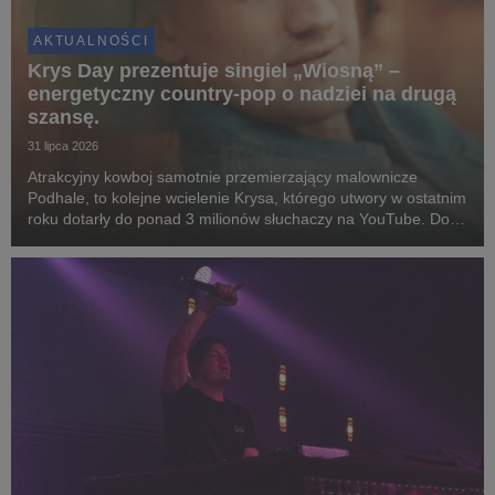
AKTUALNOŚCI
Krys Day prezentuje singiel „Wiosną” –
energetyczny country-pop o nadziei na drugą
szansę.
31 lipca 2026
Atrakcyjny kowboj samotnie przemierzający malownicze
Podhale, to kolejne wcielenie Krysa, którego utwory w ostatnim
roku dotarły do ponad 3 milionów słuchaczy na YouTube. Do
współpracy zaprosił czołówkę polskich instrumentalistów i
reżyserów.