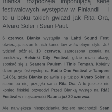
Blanka rozpoczęła imponującą serię
festiwalowych występów w Finlandii – i
to u boku takich gwiazd jak Rita Ora,
Alvaro Soler i Sean Paul.
6 czerwca
Blanka
wystąpiła na
Lahti Sound Fest
,
otwierając sezon letnich koncertów w świetnym stylu. Już
tydzień później,
13 czerwca
, zaproszona została na
prestiżowy
Helsinki City Festival
, gdzie miała okazję
spotkać się z
Seanem Paulem i Tinie Tempah
. Kolejny
dzień przyniósł występ na
Radio One Festival
w
Tampere
(14.06), gdzie
Blanka
pojawiła się tuż po
Alvaro Soler
, a
scenę po niej przejęła sama
Rita Ora
. A to jeszcze nie
koniec fińskiej przygody! Przed Blanką występ na
RMJ
Festival
w miejscowości
Rauma już 20 czerwca
.
Ale największa niespodzianka dopiero nadchodzi!
Sean