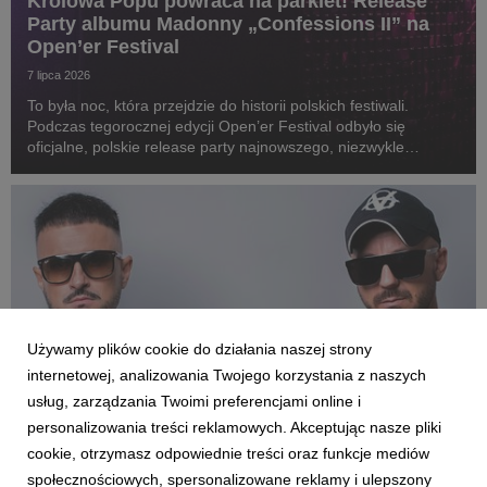
Królowa Popu powraca na parkiet! Release
Party albumu Madonny „Confessions II” na
Open’er Festival
7 lipca 2026
To była noc, która przejdzie do historii polskich festiwali.
Podczas tegorocznej edycji Open’er Festival odbyło się
oficjalne, polskie release party najnowszego, niezwykle
wyczekiwanego albumu Madonny „Confessions II” pod nazwą
„CLUB CONFESSIONS”. Gościem specjalnym wyda...
Używamy plików cookie do działania naszej strony
internetowej, analizowania Twojego korzystania z naszych
usług, zarządzania Twoimi preferencjami online i
personalizowania treści reklamowych. Akceptując nasze pliki
cookie, otrzymasz odpowiednie treści oraz funkcje mediów
AKTUALNOŚCI
społecznościowych, spersonalizowane reklamy i ulepszony