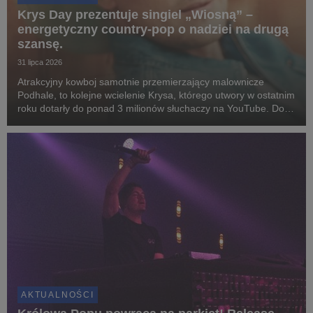
Krys Day prezentuje singiel „Wiosną” –
energetyczny country-pop o nadziei na drugą
szansę.
31 lipca 2026
Atrakcyjny kowboj samotnie przemierzający malownicze
Podhale, to kolejne wcielenie Krysa, którego utwory w ostatnim
roku dotarły do ponad 3 milionów słuchaczy na YouTube. Do
współpracy zaprosił czołówkę polskich instrumentalistów i
reżyserów.
AKTUALNOŚCI