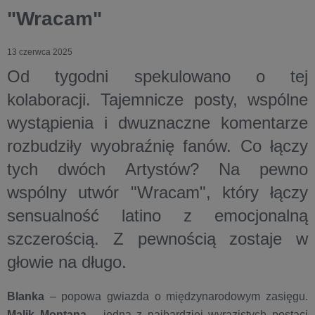
"Wracam"
13 czerwca 2025
Od tygodni spekulowano o tej
kolaboracji. Tajemnicze posty, wspólne
wystąpienia i dwuznaczne komentarze
rozbudziły wyobraźnię fanów. Co łączy
tych dwóch Artystów? Na pewno
wspólny utwór "Wracam", który łączy
sensualność latino z emocjonalną
szczerością. Z pewnością zostaje w
głowie na długo.
Blanka
– popowa gwiazda o międzynarodowym zasięgu.
Malik Montana
– jedna z najbardziej wyrazistych postaci