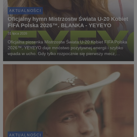
AKTUALNOŚCI
Oficjalny hymn Mistrzostw Świata U-20 Kobiet
FIFA Polska 2026™. BLANKA - YEYEYO
31 lipca 2026
Oficjalna piosenka Mistrzostw Świata U-20 Kobiet FIFA Polska
2026™, YEYEYO daje mnóstwo pozytywnej energii i szybko
wpada w ucho. Gdy tylko rozpocznie się pierwszy mecz,
wszystkich nas ogarnie piłkarska gorączka. To samo dotyczy
tego utworu!
AKTUALNOŚCI