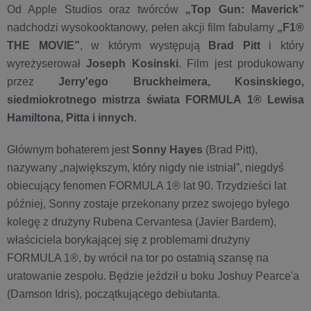
Od Apple Studios oraz twórców
„Top Gun: Maverick”
nadchodzi wysokooktanowy, pełen akcji film fabularny
„F1®
THE MOVIE”
, w którym występują
Brad Pitt
i który
wyreżyserował
Joseph Kosinski
. Film jest produkowany
przez
Jerry'ego Bruckheimera, Kosinskiego,
siedmiokrotnego mistrza świata FORMULA 1® Lewisa
Hamiltona, Pitta i innych
.
Głównym bohaterem jest
Sonny Hayes
(Brad Pitt),
nazywany „największym, który nigdy nie istniał”, niegdyś
obiecujący fenomen FORMULA 1® lat 90. Trzydzieści lat
później, Sonny zostaje przekonany przez swojego byłego
kolegę z drużyny Rubena Cervantesa (Javier Bardem),
właściciela borykającej się z problemami drużyny
FORMULA 1®, by wrócił na tor po ostatnią szansę na
uratowanie zespołu. Będzie jeździł u boku Joshuy Pearce'a
(Damson Idris), początkującego debiutanta.