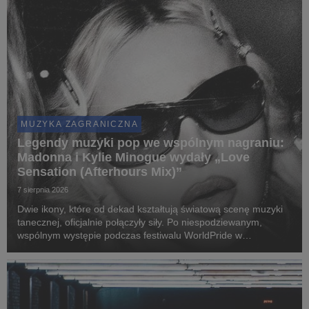
MUZYKA ZAGRANICZNA
Legendy muzyki pop we wspólnym nagraniu:
Madonna i Kylie Minogue wydały „Love
Sensation (Afterhours Mix)”
7 sierpnia 2026
Dwie ikony, które od dekad kształtują światową scenę muzyki
tanecznej, oficjalnie połączyły siły. Po niespodziewanym,
wspólnym występie podczas festiwalu WorldPride w
Amsterdamie, Madonna i Kylie Minogue zaprezentowały „Love
Sensation (Afterhours Mix)”.