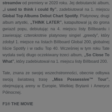
streamów
od premiery w 2020 roku. Jej debiutancki album,
„i used to think i could fly
”
, zadebiutował na 1. miejscu
Global Top Albums Debut Chart Spotify
. Platynowy, drugi
album artystki,
„THINK LATER”
, katapultował ją do grona
gwiazd popu, debiutując na 4. miejscu listy Billboardu i
zawierając czterokrotnie platynowy singiel „greedy”, który
zdobył 1. miejsce na listach Billboard Global 200, globalnej
liście Spotify i w radiu Top 40. Wcześniej w tym roku Tate
wydała swój długo oczekiwany trzeci album,
„So Close To
What”
, który zadebiutował na 1. miejscu listy Billboard 200.
Tate, znana ze swojej wszechstronności, obecnie odbywa
swoją światową trasę
„Miss Possessive™ Tour”
,
obejmującą areny w Europie, Wielkiej Brytanii i Ameryce
Północnej.
F1® THE MOVIE