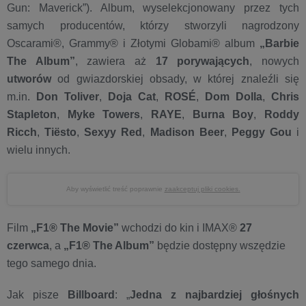
Gun: Maverick”). Album, wyselekcjonowany przez tych
samych producentów, którzy stworzyli nagrodzony
Oscarami®, Grammy® i Złotymi Globami® album
„Barbie
The Album”
, zawiera aż
17 porywających
, nowych
utworów
od gwiazdorskiej obsady, w której znaleźli się
m.in.
Don Toliver
,
Doja Cat
,
ROSÉ
,
Dom Dolla
,
Chris
Stapleton
,
Myke Towers
,
RAYE
,
Burna Boy
,
Roddy
Ricch
,
Tiësto
,
Sexyy Red
,
Madison Beer
,
Peggy Gou
i
wielu innych.
Aby wyświetlić treść poprawnie
zaakceptuj pliki cookies.
Film
„F1® The Movie”
wchodzi do kin i IMAX®
27
czerwca
, a
„F1® The Album”
będzie dostępny wszędzie
tego samego dnia.
Jak pisze
Billboard
: „
Jedna z najbardziej głośnych