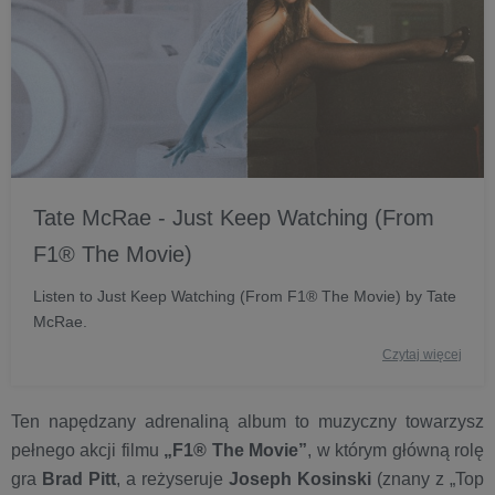
Tate McRae - Just Keep Watching (From
F1® The Movie)
Listen to Just Keep Watching (From F1® The Movie) by Tate
McRae.
Czytaj więcej
Ten napędzany adrenaliną album to muzyczny towarzysz
pełnego akcji filmu
„F1® The Movie”
, w którym główną rolę
gra
Brad Pitt
, a reżyseruje
Joseph Kosinski
(znany z „Top