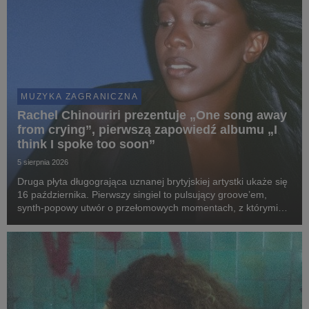
MUZYKA ZAGRANICZNA
Rachel Chinouriri prezentuje „One song away
from crying”, pierwszą zapowiedź albumu „I
think I spoke too soon”
5 sierpnia 2026
Druga płyta długogrająca uznanej brytyjskiej artystki ukaże się
16 października. Pierwszy singiel to pulsujący groove’em,
synth-popowy utwór o przełomowych momentach, z którymi
mierzy się każdy z nas.